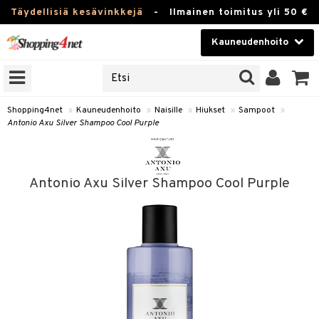
Täydellisiä kesävinkkejä
-
Ilmainen toimitus yli 50 €
Kauneudenhoito
ERKKEJÄ
Kauneudenhoito
M BRANDS
T
Piilolinssit
Shopping4net
»
Kauneudenhoito
»
Naisille
»
Hiukset
»
Sampoot
»
Antonio Axu Silver Shampoo Cool Purple
JAT
Luontaistuotteet
UOTTEITA
Apteekki
Antonio Axu Silver Shampoo Cool Purple
Fitness
t
Koti & Sisustus
t Set
Lelut, Lapsi & Vauva
jat / Kammat
Tuotemerkkejä
skuurit
Kampanjat
stenlähtö