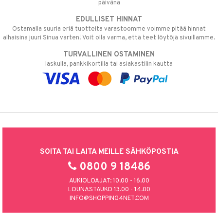
päivänä
EDULLISET HINNAT
Ostamalla suuria eriä tuotteita varastoomme voimme pitää hinnat
alhaisina juuri Sinua varten! Voit olla varma, että teet löytöjä sivuillamme.
TURVALLINEN OSTAMINEN
laskulla, pankkikortilla tai asiakastilin kautta
SOITA TAI LAITA MEILLE SÄHKÖPOSTIA
0800 9 18486
AUKIOLOAJAT: 10.00 - 16.00
LOUNASTAUKO 13.00 - 14.00
INFO@SHOPPING4NET.COM