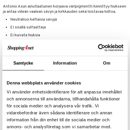
 verkkokaupasta
taloöljyt
Antonio Axun ainutlaatuinen korjaava väripigmentti kiinnittyy hiukseen
ta & Viikset
talovoiteet
he 3: Kosteutus
teudenhoito
likiilto
t
ja antaa viileän vaalean sävyn ja kirkkauden sekä loistavaa kiiltoa.
talovoiteet
distaminen
rinta ja naamiot
lipuna
Neutralisoi keltaisia sävyjä
matics Elixir
o
rumit
EI sisällä sulfaatteja
distus
ltenrajausväri
yx
inkosuoja
Ei kuivata hiuksia
mänympärysvoiteet
rumit
makarvat
nique Happy
aihetta Miehille
Käyttö
mien/Huulten Hoito
miväri
nique Happy For Men
nhoito
Hiero shampoo märkiin hiuksiin. Anna vaikuttaa 5-10 minuuttia. Huuhdo
huolellisesti. Tuote sopii parhaiten käytettäväksi yhdessä Antonio Axu
kkisiveltmit
kastus
Care & Prepare Pre-Toning Shampoon ja Antonio Axu Silver
Samtycke
Information
Om
Conditionerin kanssa. Hiustyypit: Kaikki hiustyypit. Turvallinen
kkivoide
teutus & Soujaus
värjätyille ja keratiinikäsitellyille hiuksille.
tevoide
ranajo & Ihonpuhdistus
Ainesosat
Denna webbplats använder cookies
justusvoide
Aqua, Sodium Lauroyl Methyl Isethionate, Disodium Laureth
Vi använder enhetsidentifierare för att anpassa innehållet
Sulfosuccinate, Cocamidopropyl Betaine, Glycerin, Sodium Chloride,
och annonserna till användarna, tillhandahålla funktioner
kipuna
PEG-200 Hydrogenated Glyceryl Palmate, Phenoxyethanol, PEG-7
Glyceryl Cocoate, Parfum, Hydroxypropyl Guar
för sociala medier och analysera vår trafik. Vi
teri
Hydroxypropyltrimonium Chloride, CI 60730, Citric Acid, Sodium
vidarebefordrar även sådana identifierare och annan
Benzoate, Ethylhexylglycerin, Limonene, Potassium Sorbate,
siväri
information från din enhet till de sociala medier och
Linalool, Geraniol
annons- och analysföretag som vi samarbetar med.
mänrajauskynät