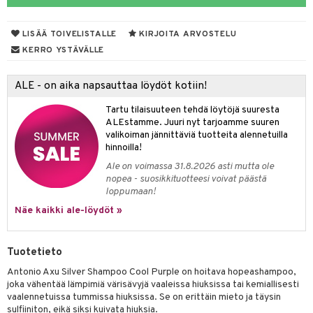
vojen poisto
nekorut
ulet
 de cologne
onhoito
LISÄÄ TOIVELISTALLE
KIRJOITA ARVOSTELU
vojen hoito
muksia
likiilto
o
 de parfum
i & Lapset
KERRO YSTÄVÄLLE
vovesi
vovoiteet
lipuna
nzer & Highlighter
nnet
 de toilette
inkotuotteet
t
ALE - on aika napsauttaa löydöt kotiin!
distus
kkä iho
metiikkalaukkuja
lirasva
kkivoide
okynnet
t tarvikkeet
japakkaukset
dorantit
stenlähtö
sasto
ito
iikkalaukkuja
Tartu tilaisuuteen tehdä löytöjä suuresta
mämeikinpoisto
va iho
rinta
auskynä
tevoide
sien hoito
kkaus
mät
ksukynttilät &
koistuotteet
sväri
inkotuotteet
sit
mit
otteita
ALEstamme. Juuri nyt tarjoamme suuren
onetuoksut
maali iho
japakkaukset
valikoiman jännittäviä tuotteita alennetuilla
kipuna
silakanpoisto
ut
liner / Kajaali
t Set
toaineet
koistuotteet
er shave balm
ko
onhoito
hinnoilla!
talosuihke
vainen iho
amiot
mer
silakat
setit
oripset
eruskettavat tuotteet
toilu
eruskettavat tuotteet
er shave lotion
inkotuotteet
Ale on voimassa 31.8.2026 asti mutta ole
nopea - suosikkituotteesi voivat päästä
rumit
teri
vikkeet
makarvat
kojen hoito
kölaitteet
vovoiteet
 de cologne
dorantit
linssit
loppumaan!
mänympärysvoiteet
ytetty Päivävoide
mivärit
vojen poisto
mpoot
Näe kaikki ale-löydöt »
metiikkalaukkuja
 de toilette
koistuotteet
UE
sienhoito
ien hoito
vikkeita
rinta
japakkaukset
eruskettavat tuotteet
e
spalvelu
Tuotetieto
siväri
rinta
japakkaus
vojen poisto
 10
 System
Antonio Axu Silver Shampoo Cool Purple on hoitava hopeashampoo,
ksiä & vastauksia
pytuotteita
amiot
ien hoito
joka vähentää lämpimiä värisävyjä vaaleissa hiuksissa tai kemiallisesti
he 1: Puhdistus
ito
vaalennetuissa tummissa hiuksissa. Se on erittäin mieto ja täysin
tuotetta
hkugeelit & saippuat
ranajotuotteet
hkugeelit & saippuat
sulfiiniton, eikä siksi kuivata hiuksia.
he 2: Kirkastus
ien- ja Vartalonhoito