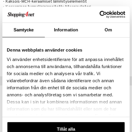
- Kaksois-MCH-keraamiset lämmityselementit
- Keraaminen turmaliinipinnoitettu titaanisylinteri
- Lämpötila: 80-210°C
- Halkaisija: 25 mm
- Sylinterin pituus: 19 cm
- Automaattinen sammutus 1 tunnin kuluttua, jos sitä ei käytetä
Samtycke
Information
Om
- Johto: 3 metriä
Denna webbplats använder cookies
Tuotenumero
Vi använder enhetsidentifierare för att anpassa innehållet
CUPG3-W3-1-XX-XX
och annonserna till användarna, tillhandahålla funktioner
för sociala medier och analysera vår trafik. Vi
vidarebefordrar även sådana identifierare och annan
Suositut tuotteet
information från din enhet till de sociala medier och
annons- och analysföretag som vi samarbetar med.
-7%
Dessa kan i sin tur kombinera informationen med annan
information som du har tillhandahållit eller som de har
samlat in när du har använt deras tjänster. Du godkänner
våra cookies vid fortsatt användande av vår webbplats.
Tillåt alla