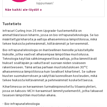
loppumaan!
 verkkokaupasta
taloöljyt
ta & Viikset
talovoiteet
he 3: Kosteutus
teudenhoito
likiilto
t
Näe kaikki ale-löydöt »
talovoiteet
distaminen
rinta ja naamiot
lipuna
matics Elixir
o
rumit
Tuotetieto
distus
ltenrajausväri
yx
inkosuoja
mänympärysvoiteet
Infracurl Curling Iron 25 mm Upgrade-tuotemerkiltä on
rumit
makarvat
nique Happy
aihetta Miehille
ammattilaistason kiharrin, jossa on bio-infrapunateknologia. Se luo
määriteltyjä kiharoita ja aaltoja alhaisemmissa lämpötiloissa, mikä
mien/Huulten Hoito
miväri
nique Happy For Men
nhoito
tekee hiuksista pehmeämmät, kiiltävämmät ja terveemmät.
kkisiveltmit
kastus
Bio-infrapunateknologia on ihanteellinen hienoille ja käsitellyille
hiuksille, jotka vaativat alhaisempaa lämpötilaa muotoilussa.
kkivoide
teutus & Soujaus
Teknologia käyttää sähkömagneettisia aaltoja, jotka lämmittävät
hiukset sisältäpäin ja vaikuttavat suoraan niiden sisäiseen
tevoide
ranajo & Ihonpuhdistus
rakenteeseen. Tämä antaa parhaan muotoilutuloksen 30°C
alhaisemmissa lämpötiloissa kuin tavalliset kihartimet. Se sulkee
justusvoide
hiusten suomukerroksen ja säilyttää luonnollisen kosteuden, mikä
tekee hiuksista kiiltävämmät ja pehmeämmät kosketettaessa.
kipuna
Kihartimessa on keraaminen turmaliinipinnoitettu titaanisylinteri,
teri
jossa on kaksois-MCH-keraamiset lämmityselementit, jotka takaavat
tasaisen lämpötilan muotoilun aikana.
siväri
- Bio-infrapunateknologia
mänrajauskynät