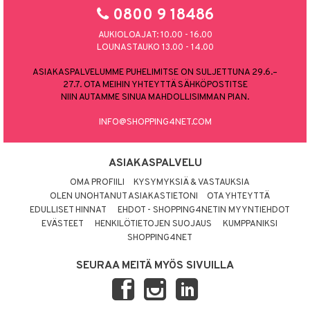
0800 9 18486
AUKIOLOAJAT: 10.00 - 16.00
LOUNASTAUKO 13.00 - 14.00
ASIAKASPALVELUMME PUHELIMITSE ON SULJETTUNA 29.6.–
27.7. OTA MEIHIN YHTEYTTÄ SÄHKÖPOSTITSE
NIIN AUTAMME SINUA MAHDOLLISIMMAN PIAN.
INFO@SHOPPING4NET.COM
ASIAKASPALVELU
OMA PROFIILI
KYSYMYKSIÄ & VASTAUKSIA
OLEN UNOHTANUT ASIAKASTIETONI
OTA YHTEYTTÄ
EDULLISET HINNAT
EHDOT - SHOPPING4NETIN MYYNTIEHDOT
EVÄSTEET
HENKILÖTIETOJEN SUOJAUS
KUMPPANIKSI
SHOPPING4NET
SEURAA MEITÄ MYÖS SIVUILLA