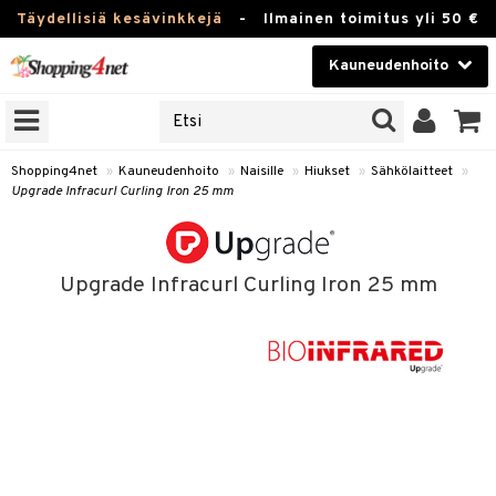
Täydellisiä kesävinkkejä
-
Ilmainen toimitus yli 50 €
Kauneudenhoito
ERKKEJÄ
Kauneudenhoito
M BRANDS
T
Piilolinssit
Shopping4net
»
Kauneudenhoito
»
Naisille
»
Hiukset
»
Sähkölaitteet
»
Upgrade Infracurl Curling Iron 25 mm
JAT
Luontaistuotteet
UOTTEITA
Apteekki
Upgrade Infracurl Curling Iron 25 mm
Fitness
t
Koti & Sisustus
t Set
Lelut, Lapsi & Vauva
jat / Kammat
Tuotemerkkejä
skuurit
Kampanjat
stenlähtö