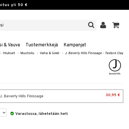
itus yli 50 €
si & Vauva
Tuotemerkkejä
Kampanjat
»
Hiukset
»
Muotoilu
»
Vaha & Geeli
»
J. Beverly Hills Finissage - Texture Clay
30,95 €
 J. Beverly Hills Finissage
Varastossa, lähetetään heti