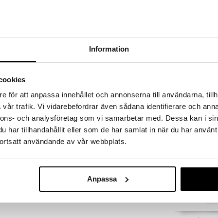
a hinnoilla!
massa 31.8.2026 asti mutta ole nopea -
otteesi voivat päästä loppumaan!
i ale-löydöt »
Information
Saatavana
vaihtoe
Eimi Pearl Sty
cookies
re Clay sisältää karnaubavahaa, B5-vitamiinia ja E-
 pidon, ja voit muotoilla hiuksiasi. Texture Clay antaa
WELLA PROFES
e för att anpassa innehållet och annonserna till användarna, tillh
e määrittelee tyyliäsi.
4,95
vår trafik. Vi vidarebefordrar även sådana identifierare och anna
alk.
€
nnons- och analysföretag som vi samarbetar med. Dessa kan i sin
in hiuksiin ja levitä.
har tillhandahållit eller som de har samlat in när du har använt
ortsatt användande av vår webbplats.
Anpassa