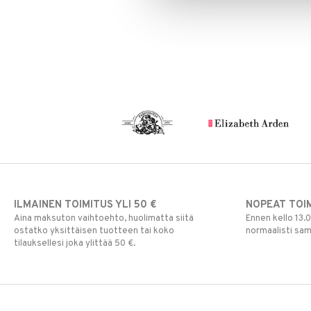
Silmien/Huulten Hoito
Luomiväri
Clinique Happy For Men
Ironhoito
Meikkisiveltmit
Kirkastus
Meikkivoide
Kosteutus & Soujaus
Peitevoide
Parranajo &
Ihonpuhdistus
Pohjustusvoide
Poskipuna
Puuteri
Ripsiväri
Silmänrajauskynät
ILMAINEN TOIMITUS YLI 50 €
NOPEAT TOI
Aina maksuton vaihtoehto, huolimatta siitä
Ennen kello 13.
ostatko yksittäisen tuotteen tai koko
normaalisti sa
tilauksellesi joka ylittää 50 €.