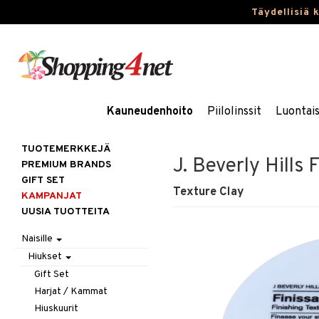
Täydellisiä 
Kauneudenhoito
Piilolinssit
Luontai
TUOTEMERKKEJÄ
J. Beverly Hills 
PREMIUM BRANDS
GIFT SET
Texture Clay
KAMPANJAT
UUSIA TUOTTEITA
Naisille
Hiukset
Gift Set
Harjat / Kammat
Hiuskuurit