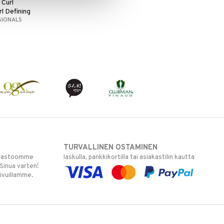
 Curl
l Defining
SIONALS
TURVALLINEN OSTAMINEN
varastoomme
laskulla, pankkikortilla tai asiakastilin kautta
 Sinua varten!
sivuillamme.