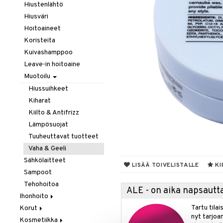
Hiustenlähtö
Hiusväri
Hoitoaineet
Koristeita
Kuivashamppoo
Leave-in hoitoaine
Muotoilu
Hiussuihkeet
Kiharat
Kiilto & Antifrizz
Lämpösuojat
Tuuheuttavat tuotteet
Vaha & Geeli
Sähkölaitteet
LISÄÄ TOIVELISTALLE
KI
Sampoot
Tehohoitoa
ALE - on aika napsautta
Ihonhoito
Tartu tila
Korut
Aurinkotuotteet
nyt tarjoa
Kosmetiikka
Erikoistuotteet
Kaulakorut