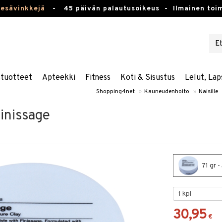
kesävinkkejä
-
45 päivän palautusoikeus -
Ilmainen toim
stuotteet
Apteekki
Fitness
Koti & Sisustus
Lelut, Lap
Shopping4net
»
Kauneudenhoito
»
Naisille
Finissage
71 gr -
30,95
€