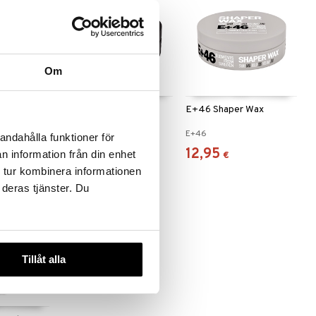
Om
 useana
htona
ler
E+46 Rough Wax
E+46 Shaper Wax
SIONALS
E+46
E+46
andahålla funktioner för
12,95
12,95
n information från din enhet
€
€
 tur kombinera informationen
 deras tjänster. Du
Tillåt alla