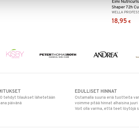
Eimi Nutricurls
Shaper 72h Cur
WELLA PROFES
Gel
18,95
€
MITUKSET
EDULLISET HINNAT
00 tehdyt tilaukset lähetetään
Ostamalla suuria eriä tuotteita 
mana päivänä
voimme pitää hinnat alhaisina juuri
Voit olla varma, että teet löytöjä 