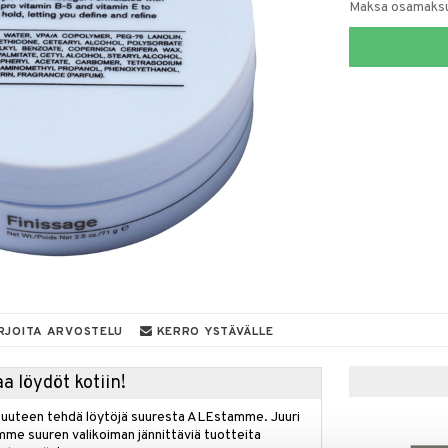
Maksa osamaksul
RJOITA ARVOSTELU
KERRO YSTÄVÄLLE
a löydöt kotiin!
isuuteen tehdä löytöjä suuresta ALEstamme. Juuri
mme suuren valikoiman jännittäviä tuotteita