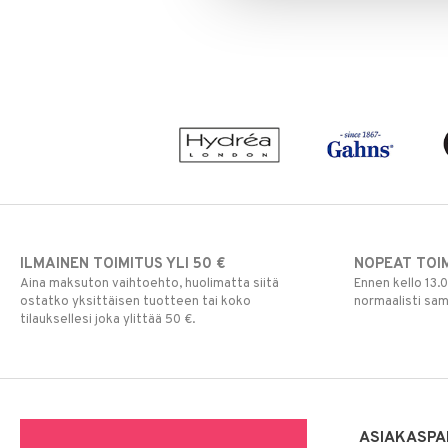
Silmien/Huulten Hoito
Luomiväri
Clinique Happy For Men
Ironhoito
Meikkisiveltmit
Kirkastus
Meikkivoide
Kosteutus & Soujaus
Peitevoide
Parranajo &
Ihonpuhdistus
Pohjustusvoide
Poskipuna
Puuteri
Ripsiväri
Silmänrajauskynät
ILMAINEN TOIMITUS YLI 50 €
NOPEAT TOI
Aina maksuton vaihtoehto, huolimatta siitä
Ennen kello 13.
ostatko yksittäisen tuotteen tai koko
normaalisti sa
tilauksellesi joka ylittää 50 €.
ASIAKASPA