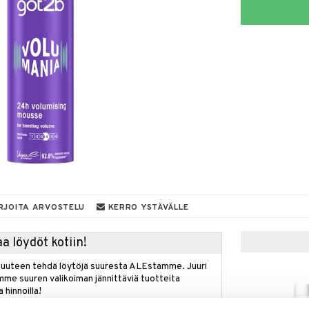
RJOITA ARVOSTELU
KERRO YSTÄVÄLLE
a löydöt kotiin!
isuuteen tehdä löytöjä suuresta ALEstamme. Juuri
mme suuren valikoiman jännittäviä tuotteita
a hinnoilla!