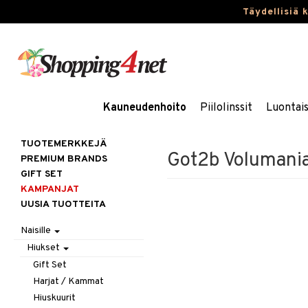
Täydellisiä 
Kauneudenhoito
Piilolinssit
Luontai
TUOTEMERKKEJÄ
Got2b Volumani
PREMIUM BRANDS
GIFT SET
KAMPANJAT
UUSIA TUOTTEITA
Naisille
Hiukset
Gift Set
Harjat / Kammat
Hiuskuurit