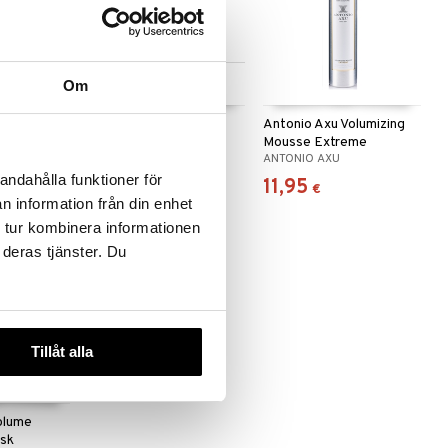
Saatavana useana
Om
vaihtoehtona
izing
Eimi Extra Volume -
Antonio Axu Volumizing
Styling Mousse
Mousse Extreme
ESSIONAL
WELLA PROFESSIONALS
ANTONIO AXU
andahålla funktioner för
7,95
11,95
alk.
€
€
n information från din enhet
 tur kombinera informationen
 deras tjänster. Du
Tillåt alla
olume
ask