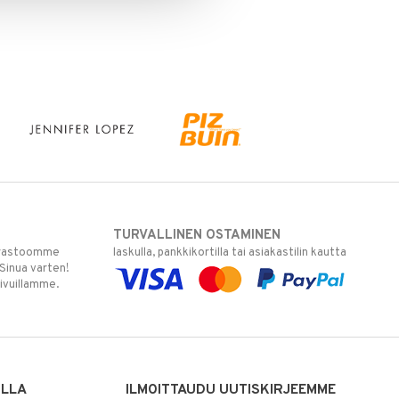
TURVALLINEN OSTAMINEN
varastoomme
laskulla, pankkikortilla tai asiakastilin kautta
 Sinua varten!
sivuillamme.
ILLA
ILMOITTAUDU UUTISKIRJEEMME