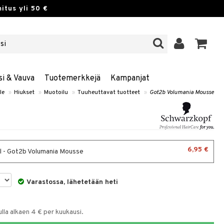
itus yli 50 €
si & Vauva
Tuotemerkkejä
Kampanjat
le
»
Hiukset
»
Muotoilu
»
Tuuheuttavat tuotteet
»
Got2b Volumania Mousse
6,95 €
 - Got2b Volumania Mousse
Varastossa, lähetetään heti
la alkaen 4 € per kuukausi.