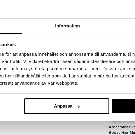
massa 31.8.2026 asti mutta ole nopea -
otteesi voivat päästä loppumaan!
i ale-löydöt »
Information
Biozell Textur
antaa lisää volyymiä hiusjuurista latvoihin asti.
Volume Spray
cookies
istä ja fearless hold -pidosta jopa 24 tuntia.
BIOZELL PROF
e för att anpassa innehållet och annonserna till användarna, tillh
9,95
€
vår trafik. Vi vidarebefordrar även sådana identifierare och anna
jaa tuote kämmeniin. Levitä kosteisiin hiuksiin,
nnons- och analysföretag som vi samarbetar med. Dessa kan i sin
paus.
har tillhandahållit eller som de har samlat in när du har använt
ot2b Volumania Volumizing -hiuskiinteellä.
ortsatt användande av vår webbplats.
Anpassa
Arganmidas V
Boost Hair M