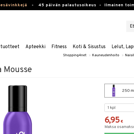
kesävinkkejä
-
45 päivän palautusoikeus -
Ilmainen toim
stuotteet
Apteekki
Fitness
Koti & Sisustus
Lelut, Lap
Shopping4net
»
Kauneudenhoito
»
Naisil
a Mousse
250 ml
6,95
€
Maksa osamaksul