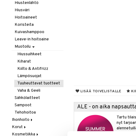
Hiustenlähtö
Hiusväri
Hoitoaineet
Koristeita
Kuivashamppoo
Leave-in hoitoaine
Muotoilu
Hiussuihkeet
Kiharat
Kiilto & Antifrizz
Lämpösuojat
Tuuheuttavat tuotteet
Vaha & Geeli
LISÄÄ TOIVELISTALLE
KI
Sähkölaitteet
Sampoot
ALE - on aika napsautta
Tehohoitoa
Tartu tila
Ihonhoito
nyt tarjoa
Korut
Aurinkotuotteet
alennetuill
Kosmetiikka
Erikoistuotteet
Kaulakorut