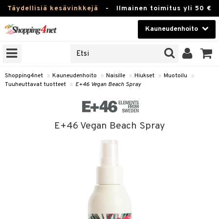
Täydellisiä kesävinkkejä
-
Ilmainen toimitus yli 50 €
Kauneudenhoito
ERKKEJÄ
Kauneudenhoito
M BRANDS
T
Piilolinssit
Shopping4net
»
Kauneudenhoito
»
Naisille
»
Hiukset
»
Muotoilu
»
Tuuheuttavat tuotteet
»
E+46 Vegan Beach Spray
JAT
Luontaistuotteet
UOTTEITA
Apteekki
E+46 Vegan Beach Spray
Fitness
t
Koti & Sisustus
t Set
Lelut, Lapsi & Vauva
jat / Kammat
Tuotemerkkejä
skuurit
Kampanjat
stenlähtö