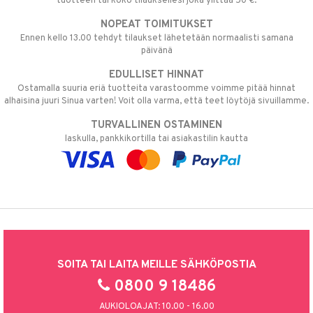
tuotteen tai koko tilauksellesi joka ylittää 50 €.
NOPEAT TOIMITUKSET
Ennen kello 13.00 tehdyt tilaukset lähetetään normaalisti samana
päivänä
EDULLISET HINNAT
Ostamalla suuria eriä tuotteita varastoomme voimme pitää hinnat
alhaisina juuri Sinua varten! Voit olla varma, että teet löytöjä sivuillamme.
TURVALLINEN OSTAMINEN
laskulla, pankkikortilla tai asiakastilin kautta
SOITA TAI LAITA MEILLE SÄHKÖPOSTIA
0800 9 18486
AUKIOLOAJAT: 10.00 - 16.00