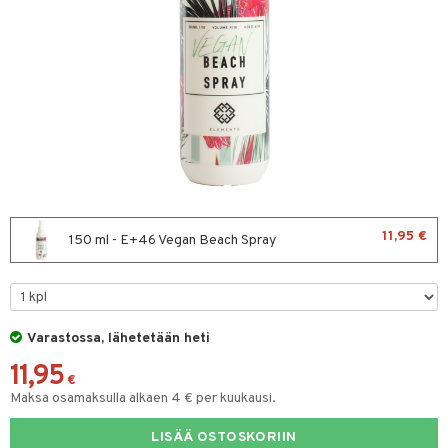
sväri
toaineet
isteita
ivashamppoo
ve-in hoitoaine
toilu
ssuihkeet
11,95 €
150 ml - E+46 Vegan Beach Spray
arat
lto & Antifrizz
pösuojat
Varastossa, lähetetään heti
uheuttavat tuotteet
11,95
€
Maksa osamaksulla alkaen 4 € per kuukausi.
a & Geeli
kölaitteet
LISÄÄ OSTOSKORIIN