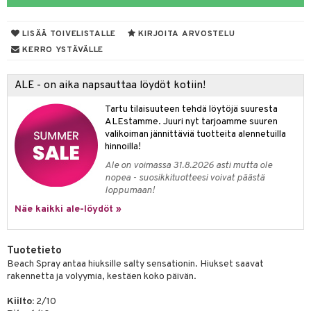
mpoot
LISÄÄ TOIVELISTALLE
KIRJOITA ARVOSTELU
ohoitoa
KERRO YSTÄVÄLLE
ito
ALE - on aika napsauttaa löydöt kotiin!
inkotuotteet
Tartu tilaisuuteen tehdä löytöjä suuresta
koistuotteet
lakorut
iikka
ALEstamme. Juuri nyt tarjoamme suuren
valikoiman jännittäviä tuotteita alennetuilla
eruskettavat tuotteet
vakorut
t Set
mit
hinnoilla!
vojen poisto
nekorut
ulet
 de cologne
onhoito
Ale on voimassa 31.8.2026 asti mutta ole
nopea - suosikkituotteesi voivat päästä
vojen hoito
muksia
likiilto
o
 de parfum
i & Lapset
loppumaan!
vovesi
vovoiteet
lipuna
nzer & Highlighter
nnet
 de toilette
inkotuotteet
Näe kaikki ale-löydöt »
t
distus
kkä iho
metiikkalaukkuja
lirasva
kkivoide
okynnet
t tarvikkeet
japakkaukset
dorantit
stenlähtö
sasto
ito
iikkalaukkuja
Tuotetieto
mämeikinpoisto
va iho
rinta
auskynä
tevoide
sien hoito
kkaus
mät
ksukynttilät &
koistuotteet
sväri
inkotuotteet
sit
mit
otteita
Beach Spray antaa hiuksille salty sensationin. Hiukset saavat
onetuoksut
rakennetta ja volyymia, kestäen koko päivän.
maali iho
japakkaukset
kipuna
silakanpoisto
ut
liner / Kajaali
t Set
toaineet
koistuotteet
er shave balm
ko
onhoito
talosuihke
vainen iho
amiot
Kiilto:
2/10
mer
silakat
setit
oripset
eruskettavat tuotteet
toilu
eruskettavat tuotteet
er shave lotion
inkotuotteet