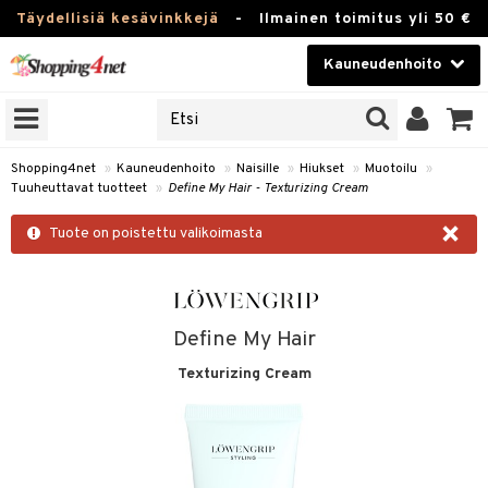
Täydellisiä kesävinkkejä
-
Ilmainen toimitus yli 50 €
Kauneudenhoito
ERKKEJÄ
Kauneudenhoito
M BRANDS
T
Piilolinssit
Shopping4net
»
Kauneudenhoito
»
Naisille
»
Hiukset
»
Muotoilu
»
Tuuheuttavat tuotteet
»
Define My Hair - Texturizing Cream
JAT
Luontaistuotteet
×
UOTTEITA
Tuote on poistettu valikoimasta
Apteekki
Fitness
t
Koti & Sisustus
Define My Hair
t Set
Texturizing Cream
Lelut, Lapsi & Vauva
jat / Kammat
Tuotemerkkejä
skuurit
Kampanjat
stenlähtö