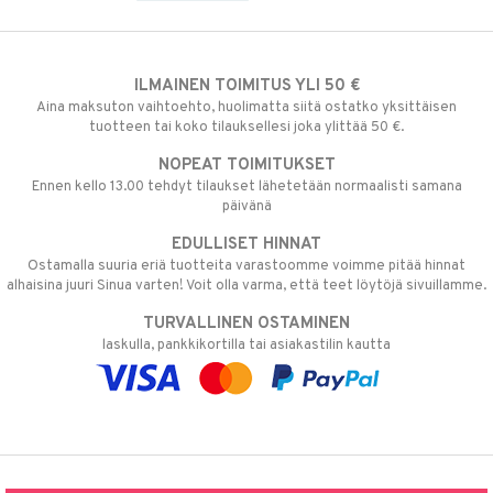
ILMAINEN TOIMITUS YLI 50 €
Aina maksuton vaihtoehto, huolimatta siitä ostatko yksittäisen
tuotteen tai koko tilauksellesi joka ylittää 50 €.
NOPEAT TOIMITUKSET
Ennen kello 13.00 tehdyt tilaukset lähetetään normaalisti samana
päivänä
EDULLISET HINNAT
Ostamalla suuria eriä tuotteita varastoomme voimme pitää hinnat
alhaisina juuri Sinua varten! Voit olla varma, että teet löytöjä sivuillamme.
TURVALLINEN OSTAMINEN
laskulla, pankkikortilla tai asiakastilin kautta