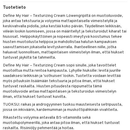
mpoot
Tuotetieto
Define My Hair – Texturizing Cream Löwengripiltä on muotoiluvoide,
ohoitoa
joka antaa tekstuuria ja volyymia mattapintaisella viimeistelyllä ja
keskivahvalla pidolla, joka kestää koko päivän. Täydellinen leikkisän,
ito
viileän lookin luomiseen, jossa on määritellyt ja teksturoidut kiharat tai
inkotuotteet
hiusosat. Helppokäyttöinen ja nopeasti imeytyvä koostumus tekee
hiusten muotoilusta helppoa ja mahdollistaa halutun kampauksen
koistuotteet
lakorut
iikka
saavuttamisen jokaisella levityskerralla. Ihanteellinen niille, jotka
haluavat luonnollisen, mattapintaisen viimeistelyn ilman, että hiukset
eruskettavat tuotteet
vakorut
t Set
mit
tuntuvat jäykiltä tai tahmeilta.
Define My Hair – Texturizing Cream sopii sinulle, joka tavoittelet
vojen poisto
nekorut
ulet
 de cologne
onhoito
muotoiltua mutta rentoa kampausta. Lyhyille hiuksille: levitä juurille
saadaksesi leikkisän ja 'sotkuisen' lookin. Tuotetta voidaan levittää
vojen hoito
muksia
likiilto
o
 de parfum
i & Lapset
myös pituuksiin lisäämään tekstuuria ja pitoa ilman, että hiukset
vovesi
vovoiteet
tuntuvat raskailta. Hiusten pituudesta riippumatta tämä
lipuna
nzer & Highlighter
nnet
 de toilette
inkotuotteet
t
muotoiluvoide antaa mattapintaisen ja teksturoidun viimeistelyn
distus
kkä iho
metiikkalaukkuja
lirasva
kkivoide
okynnet
t tarvikkeet
japakkaukset
ilman, että hiukset tuntuvat kuivilta.
dorantit
stenlähtö
sasto
ito
iikkalaukkuja
TUOKSU: raikas ja androgyyninen tuoksu mausteisesta setripuusta,
mämeikinpoisto
va iho
rinta
auskynä
tevoide
sien hoito
kkaus
mät
ksukynttilät &
koistuotteet
sväri
inkotuotteet
sit
mit
otteita
jossa on inkiväärin, kardemumman ja muskottipähkinän vivahteita.
onetuoksut
maali iho
japakkaukset
kipuna
silakanpoisto
ut
liner / Kajaali
t Set
toaineet
koistuotteet
Rikastettu volyymia antavalla B5-vitamiinilla sekä
er shave balm
ko
onhoito
talosuihke
muotoilupolymeerillä, joka antaa pitoa ilman, että hiukset tuntuvat
vainen iho
amiot
mer
silakat
setit
oripset
eruskettavat tuotteet
toilu
eruskettavat tuotteet
er shave lotion
inkotuotteet
raskailta. Risiiniöljy pehmentää ja hoitaa.