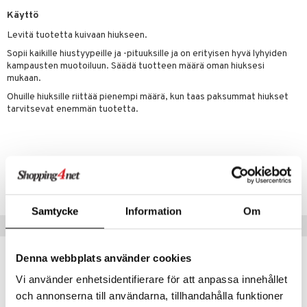
rumit
teri
vikkeet
makarvat
Käyttö
kojen hoito
kölaitteet
vovoiteet
 de cologne
dorantit
linssit
Levitä tuotetta kuivaan hiukseen.
mänympärysvoiteet
ytetty Päivävoide
mivärit
vojen poisto
mpoot
metiikkalaukkuja
 de toilette
koistuotteet
UE
Sopii kaikille hiustyypeille ja -pituuksille ja on erityisen hyvä lyhyiden
sienhoito
ien hoito
vikkeita
rinta
japakkaukset
eruskettavat tuotteet
kampausten muotoiluun. Säädä tuotteen määrä oman hiuksesi
e
spalvelu
mukaan.
siväri
rinta
japakkaus
vojen poisto
 10
 System
Ohuille hiuksille riittää pienempi määrä, kun taas paksummat hiukset
ksiä & vastauksia
tarvitsevat enemmän tuotetta.
pytuotteita
amiot
ien hoito
he 1: Puhdistus
ito
tuotetta
hkugeelit & saippuat
ranajotuotteet
hkugeelit & saippuat
he 2: Kirkastus
ien- ja Vartalonhoito
 verkkokaupasta
taloöljyt
ta & Viikset
talovoiteet
he 3: Kosteutus
teudenhoito
Tuotenumero
likiilto
t
talovoiteet
distaminen
CLW71-4X-100-XX-XX
rinta ja naamiot
lipuna
matics Elixir
o
rumit
distus
ltenrajausväri
Samtycke
Information
Om
yx
inkosuoja
Vinkkejä sinulle
mänympärysvoiteet
rumit
makarvat
nique Happy
aihetta Miehille
mien/Huulten Hoito
Denna webbplats använder cookies
miväri
nique Happy For Men
nhoito
Vi använder enhetsidentifierare för att anpassa innehållet
kkisiveltmit
kastus
och annonserna till användarna, tillhandahålla funktioner
kkivoide