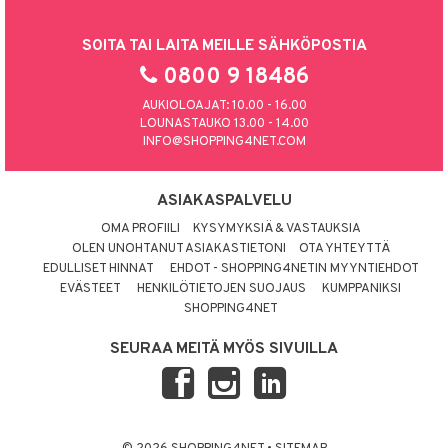
SOITA TAI LAITA MEILLE SÄHKÖPOSTIA
0800 9 18486
AUKIOLOAJAT: 10.00 - 16.00
LOUNASTAUKO 13.00 - 14.00
INFO@SHOPPING4NET.COM
ASIAKASPALVELU
OMA PROFIILI
KYSYMYKSIÄ & VASTAUKSIA
OLEN UNOHTANUT ASIAKASTIETONI
OTA YHTEYTTÄ
EDULLISET HINNAT
EHDOT - SHOPPING4NETIN MYYNTIEHDOT
EVÄSTEET
HENKILÖTIETOJEN SUOJAUS
KUMPPANIKSI
SHOPPING4NET
SEURAA MEITÄ MYÖS SIVUILLA