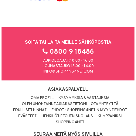
SOITA TAI LAITA MEILLE SÄHKÖPOSTIA
0800 9 18486
AUKIOLOAJAT: 10.00 - 16.00
LOUNASTAUKO 13.00 - 14.00
INFO@SHOPPING4NET.COM
ASIAKASPALVELU
OMA PROFIILI
KYSYMYKSIÄ & VASTAUKSIA
OLEN UNOHTANUT ASIAKASTIETONI
OTA YHTEYTTÄ
EDULLISET HINNAT
EHDOT - SHOPPING4NETIN MYYNTIEHDOT
EVÄSTEET
HENKILÖTIETOJEN SUOJAUS
KUMPPANIKSI
SHOPPING4NET
SEURAA MEITÄ MYÖS SIVUILLA