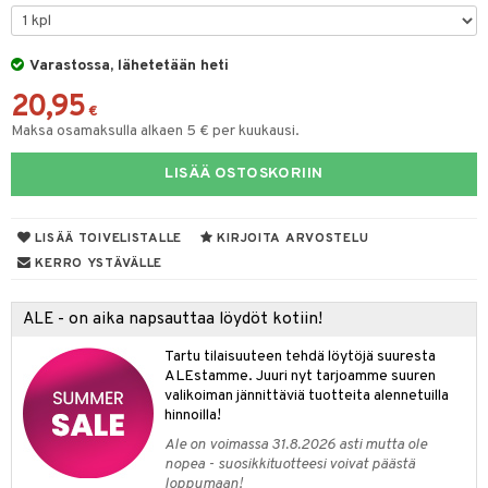
mpoot
ohoitoa
Varastossa, lähetetään heti
20,95
ito
€
Maksa osamaksulla alkaen 5 € per kuukausi.
inkotuotteet
LISÄÄ OSTOSKORIIN
koistuotteet
lakorut
iikka
eruskettavat tuotteet
vakorut
t Set
mit
LISÄÄ TOIVELISTALLE
KIRJOITA ARVOSTELU
vojen poisto
nekorut
ulet
 de cologne
onhoito
KERRO YSTÄVÄLLE
vojen hoito
muksia
likiilto
o
 de parfum
i & Lapset
ALE - on aika napsauttaa löydöt kotiin!
vovesi
vovoiteet
lipuna
nzer & Highlighter
nnet
 de toilette
inkotuotteet
t
Tartu tilaisuuteen tehdä löytöjä suuresta
distus
kkä iho
metiikkalaukkuja
lirasva
kkivoide
okynnet
t tarvikkeet
japakkaukset
dorantit
stenlähtö
sasto
ito
iikkalaukkuja
ALEstamme. Juuri nyt tarjoamme suuren
valikoiman jännittäviä tuotteita alennetuilla
mämeikinpoisto
va iho
rinta
auskynä
tevoide
sien hoito
kkaus
mät
ksukynttilät &
koistuotteet
sväri
inkotuotteet
sit
mit
otteita
hinnoilla!
onetuoksut
maali iho
japakkaukset
kipuna
silakanpoisto
ut
liner / Kajaali
t Set
toaineet
koistuotteet
er shave balm
ko
onhoito
Ale on voimassa 31.8.2026 asti mutta ole
talosuihke
nopea - suosikkituotteesi voivat päästä
vainen iho
amiot
mer
silakat
setit
oripset
eruskettavat tuotteet
toilu
eruskettavat tuotteet
er shave lotion
inkotuotteet
loppumaan!