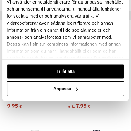
teutus & Soujaus
Vi använder enhetsidentifierare för att anpassa innehållet
och annonserna till användarna, tillhandahålla funktioner
tevoide
ranajo & Ihonpuhdistus
Suositut tuotteet
för sociala medier och analysera vår trafik. Vi
justusvoide
vidarebefordrar även sådana identifierare och annan
kipuna
information från din enhet till de sociala medier och
annons- och analysföretag som vi samarbetar med.
teri
Dessa kan i sin tur kombinera informationen med annan
siväri
information som du har tillhandahållit eller som de har
samlat in när du har använt deras tjänster. Du godkänner
mänrajauskynät
våra cookies vid fortsatt användande av vår webbplats.
Tillåt alla
Saatavana useana vaihtoehtona
Anpassa
Biozell Texturizing Volume Spray
Eimi Extra Volume - Styling Mousse
BIOZELL PROFESSIONAL
WELLA PROFESSIONALS
9,95
7,95
€
alk.
€