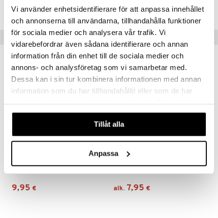
teutus & Soujaus
CAA06-D9-300-XX-XX
Vi använder enhetsidentifierare för att anpassa innehållet
tevoide
ranajo & Ihonpuhdistus
och annonserna till användarna, tillhandahålla funktioner
justusvoide
för sociala medier och analysera vår trafik. Vi
Suositut tuotteet
vidarebefordrar även sådana identifierare och annan
kipuna
information från din enhet till de sociala medier och
teri
annons- och analysföretag som vi samarbetar med.
Dessa kan i sin tur kombinera informationen med annan
siväri
information som du har tillhandahållit eller som de har
mänrajauskynät
samlat in när du har använt deras tjänster. Du godkänner
våra cookies vid fortsatt användande av vår webbplats.
Tillåt alla
Saatavana useana vaihtoehtona
Anpassa
Biozell Texturizing Volume Spray
Eimi Extra Volume - Styling Mousse
BIOZELL PROFESSIONAL
WELLA PROFESSIONALS
9,95
7,95
€
alk.
€