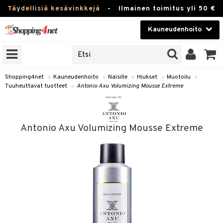
Täydellisiä kesävinkkejä
-
Ilmainen toimitus yli 50 €
Kauneudenhoito
ERKKEJÄ
Kauneudenhoito
M BRANDS
T
Piilolinssit
Shopping4net
»
Kauneudenhoito
»
Naisille
»
Hiukset
»
Muotoilu
»
Tuuheuttavat tuotteet
»
Antonio Axu Volumizing Mousse Extreme
JAT
Luontaistuotteet
UOTTEITA
Apteekki
Antonio Axu Volumizing Mousse Extreme
Fitness
t
Koti & Sisustus
t Set
Lelut, Lapsi & Vauva
jat / Kammat
Tuotemerkkejä
skuurit
Kampanjat
stenlähtö