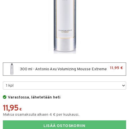
sväri
toaineet
isteita
ivashamppoo
ve-in hoitoaine
toilu
ssuihkeet
11,95 €
300 ml - Antonio Axu Volumizing Mousse Extreme
arat
lto & Antifrizz
pösuojat
Varastossa, lähetetään heti
uheuttavat tuotteet
11,95
€
Maksa osamaksulla alkaen 4 € per kuukausi.
a & Geeli
kölaitteet
LISÄÄ OSTOSKORIIN