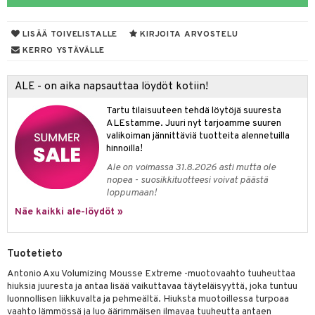
mpoot
LISÄÄ TOIVELISTALLE
KIRJOITA ARVOSTELU
ohoitoa
KERRO YSTÄVÄLLE
ito
ALE - on aika napsauttaa löydöt kotiin!
inkotuotteet
Tartu tilaisuuteen tehdä löytöjä suuresta
koistuotteet
lakorut
iikka
ALEstamme. Juuri nyt tarjoamme suuren
valikoiman jännittäviä tuotteita alennetuilla
eruskettavat tuotteet
vakorut
t Set
mit
hinnoilla!
vojen poisto
nekorut
ulet
 de cologne
onhoito
Ale on voimassa 31.8.2026 asti mutta ole
nopea - suosikkituotteesi voivat päästä
vojen hoito
muksia
likiilto
o
 de parfum
i & Lapset
loppumaan!
vovesi
vovoiteet
lipuna
nzer & Highlighter
nnet
 de toilette
inkotuotteet
Näe kaikki ale-löydöt »
t
distus
kkä iho
metiikkalaukkuja
lirasva
kkivoide
okynnet
t tarvikkeet
japakkaukset
dorantit
stenlähtö
sasto
ito
iikkalaukkuja
Tuotetieto
mämeikinpoisto
va iho
rinta
auskynä
tevoide
sien hoito
kkaus
mät
ksukynttilät &
koistuotteet
sväri
inkotuotteet
sit
mit
otteita
onetuoksut
Antonio Axu Volumizing Mousse Extreme -muotovaahto tuuheuttaa
maali iho
japakkaukset
kipuna
silakanpoisto
ut
liner / Kajaali
t Set
toaineet
koistuotteet
er shave balm
ko
onhoito
hiuksia juuresta ja antaa lisää vaikuttavaa täyteläisyyttä, joka tuntuu
talosuihke
luonnollisen liikkuvalta ja pehmeältä. Hiuksta muotoillessa turpoaa
vainen iho
amiot
mer
silakat
setit
oripset
eruskettavat tuotteet
toilu
eruskettavat tuotteet
er shave lotion
inkotuotteet
vaahto lämmössä ja luo äärimmäisen ilmavaa tuuheutta antaen