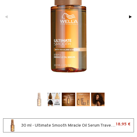
sväri
toaineet
isteita
ivashamppoo
ve-in hoitoaine
toilu
ssuihkeet
arat
lto & Antifrizz
pösuojat
heuttavat tuotteet
a & Geeli
18,95 €
30 ml - Ultimate Smooth Miracle Oil Serum Travel Size
kölaitteet