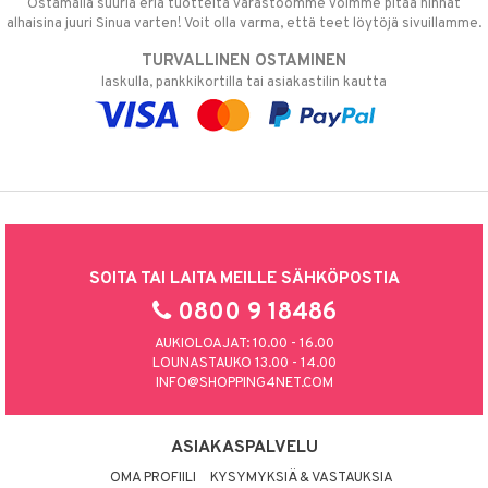
Ostamalla suuria eriä tuotteita varastoomme voimme pitää hinnat
alhaisina juuri Sinua varten! Voit olla varma, että teet löytöjä sivuillamme.
TURVALLINEN OSTAMINEN
laskulla, pankkikortilla tai asiakastilin kautta
SOITA TAI LAITA MEILLE SÄHKÖPOSTIA
0800 9 18486
AUKIOLOAJAT: 10.00 - 16.00
LOUNASTAUKO 13.00 - 14.00
INFO@SHOPPING4NET.COM
ASIAKASPALVELU
OMA PROFIILI
KYSYMYKSIÄ & VASTAUKSIA