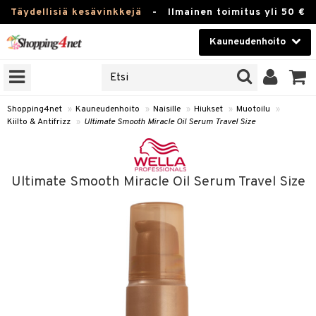
Täydellisiä kesävinkkejä
-
Ilmainen toimitus yli 50 €
Kauneudenhoito
ERKKEJÄ
Kauneudenhoito
M BRANDS
T
Piilolinssit
Shopping4net
»
Kauneudenhoito
»
Naisille
»
Hiukset
»
Muotoilu
»
Kiilto & Antifrizz
»
Ultimate Smooth Miracle Oil Serum Travel Size
JAT
Luontaistuotteet
UOTTEITA
Apteekki
Ultimate Smooth Miracle Oil Serum Travel Size
Fitness
t
Koti & Sisustus
t Set
Lelut, Lapsi & Vauva
jat / Kammat
Tuotemerkkejä
skuurit
Kampanjat
stenlähtö