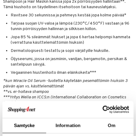
teutus & Soujaus
Shampoon ja Hair Maskin kanssa jopa 2x pörröisyyden hallintaan**.
Tämä hiushoito on täydellinen itsehoitoon tai kauneuslahjaksi.
tevoide
ranajo & Ihonpuhdistus
Ravitsee 30 sekunnissa ja pehmeys kestää jopa kolme päivää*
justusvoide
Tarjoaa suojan UV-valoa ja lämpöä (230°C/450°F) vastaan ja 96
tunnin pörröisyyden hallinnan ja silkkisen kiillon.
kipuna
Jopa 85 % sileämmät hiukset ja jopa 6 kertaa helpompi kammata
teri
(verrattuna käsittelemättömiin hiuksiin)
siväri
Dermatologisesti testattu ja sopii värjätyille hiuksille.
Öljyseerumi, jossa on jasmiinin, vaniljan, bergamotin, persikan &
mänrajauskynät
santelipuun sävyjä.
Vegaaninen hiustenhoito ilman eläinkokeita***
*kun Miracle Oil Serum -tuotetta käytetään pesemättömiin hiuksiin 3
päivän ajan vs. käsittelemättömät
**vs. ei-hoitava shampoo
***Yritys Wella on ICCS:n (International Collaboration on Cosmetics
Safety) jäsen
Käyttö
Samtycke
Information
Om
Päätä hiusrutiini Ultimate Smooth Miracle Oil Serumilla. Pumppaa 1–3
kertaa käsiin ja levitä tasaisesti kosteisiin hiuksiin pituuksiin ja