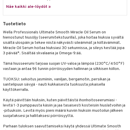
rumit
teri
vikkeet
makarvat
kojen hoito
Näe kaikki ale-löydöt »
kölaitteet
vovoiteet
 de cologne
dorantit
linssit
mänympärysvoiteet
ytetty Päivävoide
mivärit
vojen poisto
mpoot
metiikkalaukkuja
 de toilette
koistuotteet
UE
Tuotetieto
sienhoito
ien hoito
vikkeita
rinta
japakkaukset
eruskettavat tuotteet
e
Wella Professionals Ultimate Smooth Miracle Oil Serum on
spalvelu
siväri
rinta
japakkaus
hienostunut hiusöljy (seerumitekstuurilla), joka hoitaa hiuksia syvältä
vojen poisto
 10
 System
sisältä ulospäin ja tekee niistä näkyvästi sileämmät ja kiiltävämmät.
ksiä & vastauksia
pytuotteita
amiot
ien hoito
Miracle Oil Serum hoitaa hiuksiasi 30 sekunnissa, ja sileys kestää jopa
he 1: Puhdistus
ito
3 päivää*. Sisältää skvalaania ja Omega-9:ää.
tuotetta
hkugeelit & saippuat
ranajotuotteet
hkugeelit & saippuat
he 2: Kirkastus
ien- ja Vartalonhoito
Tämä hiusseerumi tarjoaa suojan UV-valoa ja lämpöä (230°C/450°F)
 verkkokaupasta
taloöljyt
ta & Viikset
talovoiteet
he 3: Kosteutus
vastaan ja antaa 96 tunnin pörröisyyden hallinnan ja silkkisen kiillon.
teudenhoito
likiilto
t
talovoiteet
distaminen
rinta ja naamiot
lipuna
TUOKSU: sekoitus jasmiinin, vaniljan, bergamotin, persikan ja
matics Elixir
o
santelipuun sävyjä - nauti kukkaisesta tuoksusta jokaisella
rumit
distus
ltenrajausväri
yx
inkosuoja
käyttökerralla.
mänympärysvoiteet
rumit
makarvat
nique Happy
aihetta Miehille
Käytä päivittäin hiuksiin, kuten päivittäistä ihonhoitoseerumiasi -
levitä 1-3 pumppausta käsiin ja jaa tasaisesti kosteisiin hiuslatvoihin ja
mien/Huulten Hoito
miväri
nique Happy For Men
nhoito
-pituuksiin. Levitä myös pieni määrä kuiviin hiuksiin muotoilun jälkeen
suojataksesi ja hallitaksesi pörröisyyttä.
kkisiveltmit
kastus
Parhaan tuloksen saavuttamiseksi käytä yhdessä Ultimate Smooth
kkivoide