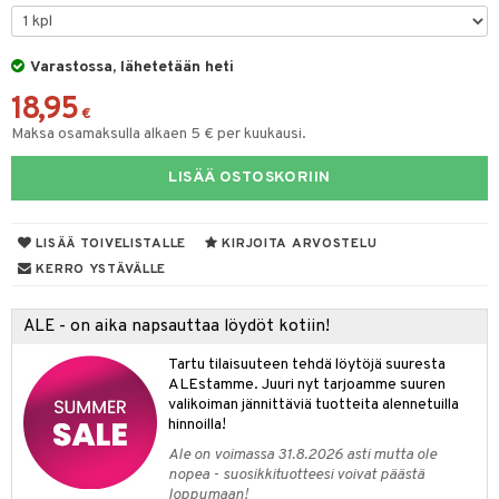
mpoot
ohoitoa
Varastossa, lähetetään heti
18,95
ito
€
Maksa osamaksulla alkaen 5 € per kuukausi.
inkotuotteet
LISÄÄ OSTOSKORIIN
koistuotteet
lakorut
iikka
eruskettavat tuotteet
vakorut
t Set
mit
LISÄÄ TOIVELISTALLE
KIRJOITA ARVOSTELU
vojen poisto
nekorut
ulet
 de cologne
onhoito
KERRO YSTÄVÄLLE
vojen hoito
muksia
likiilto
o
 de parfum
i & Lapset
ALE - on aika napsauttaa löydöt kotiin!
vovesi
vovoiteet
lipuna
nzer & Highlighter
nnet
 de toilette
inkotuotteet
t
Tartu tilaisuuteen tehdä löytöjä suuresta
distus
kkä iho
metiikkalaukkuja
lirasva
kkivoide
okynnet
t tarvikkeet
japakkaukset
dorantit
stenlähtö
sasto
ito
iikkalaukkuja
ALEstamme. Juuri nyt tarjoamme suuren
valikoiman jännittäviä tuotteita alennetuilla
mämeikinpoisto
va iho
rinta
auskynä
tevoide
sien hoito
kkaus
mät
ksukynttilät &
koistuotteet
sväri
inkotuotteet
sit
mit
otteita
hinnoilla!
onetuoksut
maali iho
japakkaukset
kipuna
silakanpoisto
ut
liner / Kajaali
t Set
toaineet
koistuotteet
er shave balm
ko
onhoito
Ale on voimassa 31.8.2026 asti mutta ole
talosuihke
nopea - suosikkituotteesi voivat päästä
vainen iho
amiot
mer
silakat
setit
oripset
eruskettavat tuotteet
toilu
eruskettavat tuotteet
er shave lotion
inkotuotteet
loppumaan!