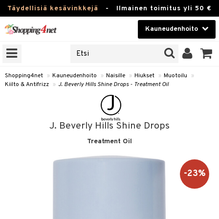
Täydellisiä kesävinkkejä
-
Ilmainen toimitus yli 50 €
Kauneudenhoito
ERKKEJÄ
Kauneudenhoito
M BRANDS
T
Piilolinssit
Shopping4net
»
Kauneudenhoito
»
Naisille
»
Hiukset
»
Muotoilu
»
Kiilto & Antifrizz
»
J. Beverly Hills Shine Drops - Treatment Oil
JAT
Luontaistuotteet
UOTTEITA
Apteekki
J. Beverly Hills Shine Drops
Fitness
Treatment Oil
t
Koti & Sisustus
t Set
Lelut, Lapsi & Vauva
-23%
jat / Kammat
Tuotemerkkejä
skuurit
Kampanjat
stenlähtö