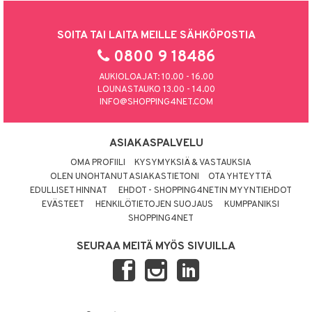
SOITA TAI LAITA MEILLE SÄHKÖPOSTIA
0800 9 18486
AUKIOLOAJAT: 10.00 - 16.00
LOUNASTAUKO 13.00 - 14.00
INFO@SHOPPING4NET.COM
ASIAKASPALVELU
OMA PROFIILI
KYSYMYKSIÄ & VASTAUKSIA
OLEN UNOHTANUT ASIAKASTIETONI
OTA YHTEYTTÄ
EDULLISET HINNAT
EHDOT - SHOPPING4NETIN MYYNTIEHDOT
EVÄSTEET
HENKILÖTIETOJEN SUOJAUS
KUMPPANIKSI
SHOPPING4NET
SEURAA MEITÄ MYÖS SIVUILLA