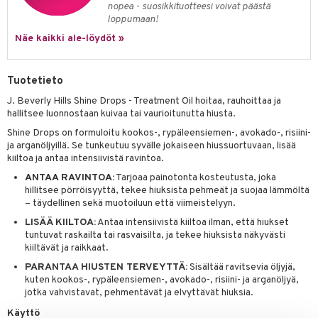
nopea - suosikkituotteesi voivat päästä
rumit
teri
vikkeet
makarvat
kojen hoito
kölaitteet
vovoiteet
 de cologne
loppumaan!
dorantit
linssit
mänympärysvoiteet
Näe kaikki ale-löydöt »
ytetty Päivävoide
mivärit
vojen poisto
mpoot
metiikkalaukkuja
 de toilette
koistuotteet
UE
sienhoito
ien hoito
vikkeita
rinta
japakkaukset
eruskettavat tuotteet
e
Tuotetieto
spalvelu
siväri
rinta
japakkaus
vojen poisto
 10
 System
J. Beverly Hills Shine Drops - Treatment Oil hoitaa, rauhoittaa ja
ksiä & vastauksia
pytuotteita
hallitsee luonnostaan kuivaa tai vaurioitunutta hiusta.
amiot
ien hoito
he 1: Puhdistus
ito
tuotetta
Shine Drops on formuloitu kookos-, rypäleensiemen-, avokado-, risiini-
hkugeelit & saippuat
ranajotuotteet
hkugeelit & saippuat
he 2: Kirkastus
ien- ja Vartalonhoito
ja arganöljyillä. Se tunkeutuu syvälle jokaiseen hiussuortuvaan, lisää
 verkkokaupasta
kiiltoa ja antaa intensiivistä ravintoa.
taloöljyt
ta & Viikset
talovoiteet
he 3: Kosteutus
teudenhoito
likiilto
t
ANTAA RAVINTOA:
Tarjoaa painotonta kosteutusta, joka
talovoiteet
distaminen
hillitsee pörröisyyttä, tekee hiuksista pehmeät ja suojaa lämmöltä
rinta ja naamiot
lipuna
matics Elixir
o
– täydellinen sekä muotoiluun että viimeistelyyn.
rumit
distus
ltenrajausväri
yx
inkosuoja
LISÄÄ KIILTOA:
Antaa intensiivistä kiiltoa ilman, että hiukset
tuntuvat raskailta tai rasvaisilta, ja tekee hiuksista näkyvästi
mänympärysvoiteet
rumit
makarvat
nique Happy
aihetta Miehille
kiiltävät ja raikkaat.
mien/Huulten Hoito
miväri
PARANTAA HIUSTEN TERVEYTTÄ:
Sisältää ravitsevia öljyjä,
nique Happy For Men
nhoito
kuten kookos-, rypäleensiemen-, avokado-, risiini- ja arganöljyä,
kkisiveltmit
jotka vahvistavat, pehmentävät ja elvyttävät hiuksia.
kastus
Käyttö
kkivoide