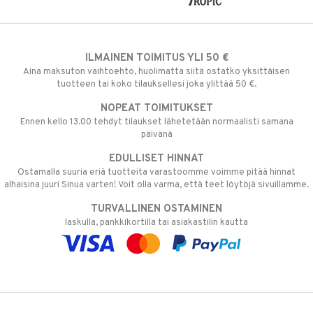
ILMAINEN TOIMITUS YLI 50 €
Aina maksuton vaihtoehto, huolimatta siitä ostatko yksittäisen
tuotteen tai koko tilauksellesi joka ylittää 50 €.
NOPEAT TOIMITUKSET
Ennen kello 13.00 tehdyt tilaukset lähetetään normaalisti samana
päivänä
EDULLISET HINNAT
Ostamalla suuria eriä tuotteita varastoomme voimme pitää hinnat
alhaisina juuri Sinua varten! Voit olla varma, että teet löytöjä sivuillamme.
TURVALLINEN OSTAMINEN
laskulla, pankkikortilla tai asiakastilin kautta