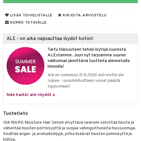
mpoot
LISÄÄ TOIVELISTALLE
KIRJOITA ARVOSTELU
ohoitoa
KERRO YSTÄVÄLLE
ito
ALE - on aika napsauttaa löydöt kotiin!
inkotuotteet
Tartu tilaisuuteen tehdä löytöjä suuresta
koistuotteet
lakorut
iikka
ALEstamme. Juuri nyt tarjoamme suuren
valikoiman jännittäviä tuotteita alennetuilla
eruskettavat tuotteet
vakorut
t Set
mit
hinnoilla!
vojen poisto
nekorut
ulet
 de cologne
onhoito
Ale on voimassa 31.8.2026 asti mutta ole
nopea - suosikkituotteesi voivat päästä
vojen hoito
muksia
likiilto
o
 de parfum
i & Lapset
loppumaan!
vovesi
vovoiteet
lipuna
nzer & Highlighter
nnet
 de toilette
inkotuotteet
Näe kaikki ale-löydöt »
t
distus
kkä iho
metiikkalaukkuja
lirasva
kkivoide
okynnet
t tarvikkeet
japakkaukset
dorantit
stenlähtö
sasto
ito
iikkalaukkuja
Tuotetieto
mämeikinpoisto
va iho
rinta
auskynä
tevoide
sien hoito
kkaus
mät
ksukynttilät &
koistuotteet
sväri
inkotuotteet
sit
mit
otteita
onetuoksut
IDA WARG Moisture Hair Serum elvyttävä seerumi selvittää hiusta ja
maali iho
japakkaukset
kipuna
silakanpoisto
ut
liner / Kajaali
t Set
toaineet
koistuotteet
er shave balm
ko
onhoito
vähentää hiusten pörröisyyttä ja suojaa vahingoittuneita hiussuomuja.
talosuihke
Sisältää argan- ja avokadoöljyjä, jotka lisäävät hiusten pehmeyttä ja
vainen iho
amiot
mer
silakat
setit
oripset
eruskettavat tuotteet
toilu
eruskettavat tuotteet
er shave lotion
inkotuotteet
kiiltoa.