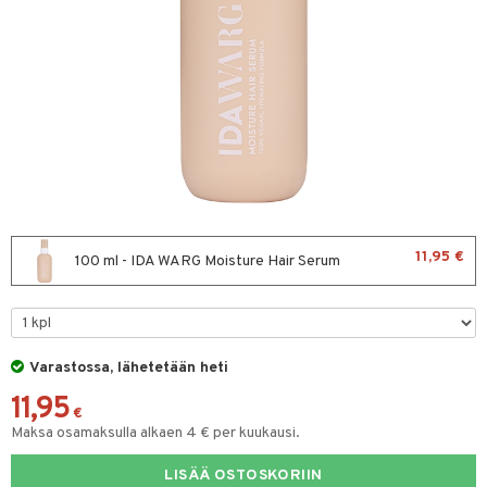
sväri
toaineet
isteita
ivashamppoo
ve-in hoitoaine
toilu
ssuihkeet
11,95 €
100 ml - IDA WARG Moisture Hair Serum
arat
lto & Antifrizz
pösuojat
Varastossa, lähetetään heti
heuttavat tuotteet
11,95
€
Maksa osamaksulla alkaen 4 € per kuukausi.
a & Geeli
kölaitteet
LISÄÄ OSTOSKORIIN