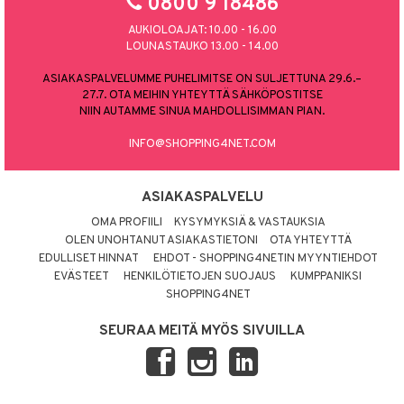
0800 9 18486
AUKIOLOAJAT: 10.00 - 16.00
LOUNASTAUKO 13.00 - 14.00
ASIAKASPALVELUMME PUHELIMITSE ON SULJETTUNA 29.6.–
27.7. OTA MEIHIN YHTEYTTÄ SÄHKÖPOSTITSE
NIIN AUTAMME SINUA MAHDOLLISIMMAN PIAN.
INFO@SHOPPING4NET.COM
ASIAKASPALVELU
OMA PROFIILI
KYSYMYKSIÄ & VASTAUKSIA
OLEN UNOHTANUT ASIAKASTIETONI
OTA YHTEYTTÄ
EDULLISET HINNAT
EHDOT - SHOPPING4NETIN MYYNTIEHDOT
EVÄSTEET
HENKILÖTIETOJEN SUOJAUS
KUMPPANIKSI
SHOPPING4NET
SEURAA MEITÄ MYÖS SIVUILLA