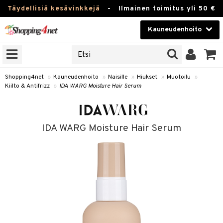
Täydellisiä kesävinkkejä
-
Ilmainen toimitus yli 50 €
Kauneudenhoito
ERKKEJÄ
Kauneudenhoito
M BRANDS
T
Piilolinssit
Shopping4net
»
Kauneudenhoito
»
Naisille
»
Hiukset
»
Muotoilu
»
Kiilto & Antifrizz
»
IDA WARG Moisture Hair Serum
JAT
Luontaistuotteet
UOTTEITA
Apteekki
IDA WARG Moisture Hair Serum
Fitness
t
Koti & Sisustus
t Set
Lelut, Lapsi & Vauva
jat / Kammat
Tuotemerkkejä
skuurit
Kampanjat
stenlähtö