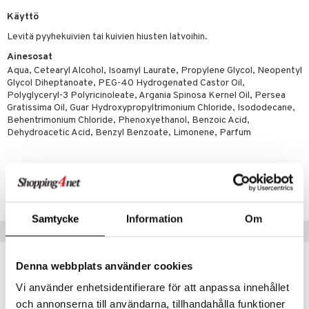
rumit
teri
vikkeet
makarvat
kojen hoito
Käyttö
kölaitteet
vovoiteet
 de cologne
dorantit
linssit
Levitä pyyhekuivien tai kuivien hiusten latvoihin.
mänympärysvoiteet
ytetty Päivävoide
mivärit
vojen poisto
mpoot
metiikkalaukkuja
 de toilette
koistuotteet
UE
Ainesosat
sienhoito
ien hoito
vikkeita
rinta
japakkaukset
eruskettavat tuotteet
e
Aqua, Cetearyl Alcohol, Isoamyl Laurate, Propylene Glycol, Neopentyl
spalvelu
Glycol Diheptanoate, PEG-40 Hydrogenated Castor Oil,
siväri
rinta
japakkaus
vojen poisto
 10
 System
Polyglyceryl-3 Polyricinoleate, Argania Spinosa Kernel Oil, Persea
ksiä & vastauksia
Gratissima Oil, Guar Hydroxypropyltrimonium Chloride, Isododecane,
pytuotteita
amiot
ien hoito
he 1: Puhdistus
ito
Behentrimonium Chloride, Phenoxyethanol, Benzoic Acid,
tuotetta
Dehydroacetic Acid, Benzyl Benzoate, Limonene, Parfum
hkugeelit & saippuat
ranajotuotteet
hkugeelit & saippuat
he 2: Kirkastus
ien- ja Vartalonhoito
 verkkokaupasta
taloöljyt
ta & Viikset
talovoiteet
he 3: Kosteutus
teudenhoito
likiilto
t
Tuotenumero
talovoiteet
distaminen
rinta ja naamiot
lipuna
CIW20-8P-100-XX-XX
matics Elixir
o
rumit
distus
ltenrajausväri
yx
inkosuoja
Samtycke
Information
Om
Suositut tuotteet
mänympärysvoiteet
rumit
makarvat
nique Happy
aihetta Miehille
mien/Huulten Hoito
miväri
nique Happy For Men
nhoito
Denna webbplats använder cookies
kkisiveltmit
kastus
Vi använder enhetsidentifierare för att anpassa innehållet
och annonserna till användarna, tillhandahålla funktioner
kkivoide