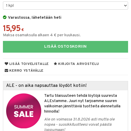
mpoot
ohoitoa
Varastossa, lähetetään heti
15,95
ito
€
Maksa osamaksulla alkaen 4 € per kuukausi.
inkotuotteet
LISÄÄ OSTOSKORIIN
koistuotteet
lakorut
iikka
eruskettavat tuotteet
vakorut
t Set
mit
LISÄÄ TOIVELISTALLE
KIRJOITA ARVOSTELU
vojen poisto
nekorut
ulet
 de cologne
onhoito
KERRO YSTÄVÄLLE
vojen hoito
muksia
likiilto
o
 de parfum
i & Lapset
ALE - on aika napsauttaa löydöt kotiin!
vovesi
vovoiteet
lipuna
nzer & Highlighter
nnet
 de toilette
inkotuotteet
t
Tartu tilaisuuteen tehdä löytöjä suuresta
distus
kkä iho
metiikkalaukkuja
lirasva
kkivoide
okynnet
t tarvikkeet
japakkaukset
dorantit
stenlähtö
sasto
ito
iikkalaukkuja
ALEstamme. Juuri nyt tarjoamme suuren
valikoiman jännittäviä tuotteita alennetuilla
mämeikinpoisto
va iho
rinta
auskynä
tevoide
sien hoito
kkaus
mät
ksukynttilät &
koistuotteet
sväri
inkotuotteet
sit
mit
otteita
hinnoilla!
onetuoksut
maali iho
japakkaukset
kipuna
silakanpoisto
ut
liner / Kajaali
t Set
toaineet
koistuotteet
er shave balm
ko
onhoito
Ale on voimassa 31.8.2026 asti mutta ole
talosuihke
nopea - suosikkituotteesi voivat päästä
vainen iho
amiot
mer
silakat
setit
oripset
eruskettavat tuotteet
toilu
eruskettavat tuotteet
er shave lotion
inkotuotteet
loppumaan!