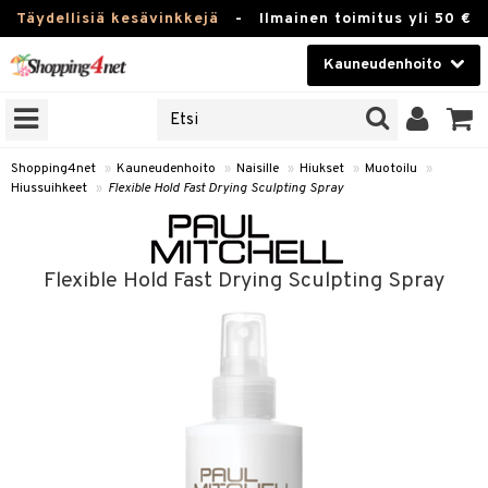
Täydellisiä kesävinkkejä
-
Ilmainen toimitus yli 50 €
Kauneudenhoito
ERKKEJÄ
Kauneudenhoito
M BRANDS
T
Piilolinssit
Shopping4net
»
Kauneudenhoito
»
Naisille
»
Hiukset
»
Muotoilu
»
Hiussuihkeet
»
Flexible Hold Fast Drying Sculpting Spray
JAT
Luontaistuotteet
UOTTEITA
Apteekki
Flexible Hold Fast Drying Sculpting Spray
Fitness
t
Koti & Sisustus
t Set
Lelut, Lapsi & Vauva
jat / Kammat
Tuotemerkkejä
skuurit
Kampanjat
stenlähtö