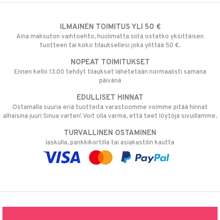
ILMAINEN TOIMITUS YLI 50 €
Aina maksuton vaihtoehto, huolimatta siitä ostatko yksittäisen
tuotteen tai koko tilauksellesi joka ylittää 50 €.
NOPEAT TOIMITUKSET
Ennen kello 13.00 tehdyt tilaukset lähetetään normaalisti samana
päivänä
EDULLISET HINNAT
Ostamalla suuria eriä tuotteita varastoomme voimme pitää hinnat
alhaisina juuri Sinua varten! Voit olla varma, että teet löytöjä sivuillamme.
TURVALLINEN OSTAMINEN
laskulla, pankkikortilla tai asiakastilin kautta