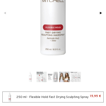
sväri
toaineet
isteita
ivashamppoo
ve-in hoitoaine
toilu
ssuihkeet
arat
lto & Antifrizz
pösuojat
heuttavat tuotteet
a & Geeli
15,95 €
250 ml - Flexible Hold Fast Drying Sculpting Spray
kölaitteet