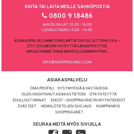
SOITA TAI LAITA MEILLE SÄHKÖPOSTIA
0800 9 18486
AUKIOLOAJAT: 10.00 - 16.00
LOUNASTAUKO 13.00 - 14.00
ASIAKASPALVELUMME PUHELIMITSE ON SULJETTUNA 29.6.–
27.7. OTA MEIHIN YHTEYTTÄ SÄHKÖPOSTITSE
NIIN AUTAMME SINUA MAHDOLLISIMMAN PIAN.
INFO@SHOPPING4NET.COM
ASIAKASPALVELU
OMA PROFIILI
KYSYMYKSIÄ & VASTAUKSIA
OLEN UNOHTANUT ASIAKASTIETONI
OTA YHTEYTTÄ
EDULLISET HINNAT
EHDOT - SHOPPING4NETIN MYYNTIEHDOT
EVÄSTEET
HENKILÖTIETOJEN SUOJAUS
KUMPPANIKSI
SHOPPING4NET
SEURAA MEITÄ MYÖS SIVUILLA