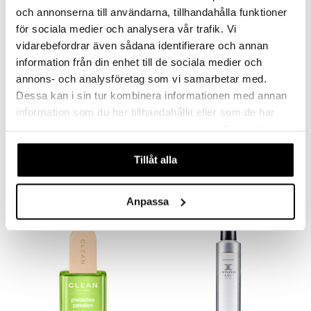
teutus & Soujaus
och annonserna till användarna, tillhandahålla funktioner
tevoide
ranajo & Ihonpuhdistus
för sociala medier och analysera vår trafik. Vi
vidarebefordrar även sådana identifierare och annan
justusvoide
information från din enhet till de sociala medier och
kipuna
annons- och analysföretag som vi samarbetar med.
teri
Dessa kan i sin tur kombinera informationen med annan
Saatavana useana vaihtoehtona
Saatavana useana vaihtoehtona
information som du har tillhandahållit eller som de har
siväri
samlat in när du har använt deras tjänster. Du godkänner
Color Hair Spray
Clean Rosé All Day - Hair & Body Perfume Mist
mänrajauskynät
FRIES
CLEAN
våra cookies vid fortsatt användande av vår webbplats.
Tillåt alla
5,95
17,95
€
alk.
€
Anpassa