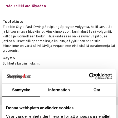
rumit
teri
vikkeet
makarvat
kojen hoito
Näe kaikki ale-löydöt »
kölaitteet
vovoiteet
 de cologne
dorantit
linssit
mänympärysvoiteet
ytetty Päivävoide
mivärit
vojen poisto
mpoot
metiikkalaukkuja
 de toilette
koistuotteet
UE
Tuotetieto
sienhoito
ien hoito
vikkeita
rinta
japakkaukset
eruskettavat tuotteet
e
Flexible Style Fast Drying Sculpting Spray on volyymia, hallittavuutta
spalvelu
ja kiiltoa antava hiuskiinne. Hiuskiinne sopii, kun haluat lisää volyymiä,
siväri
rinta
japakkaus
vojen poisto
 10
 System
kiiltoa ja luonnollisen lookin. Hiuskiinteessä on keskivahva pito, se
ksiä & vastauksia
jättää hiukset silkinpehmeiksi ja kauniin ja tyylikkään näköisiksi.
pytuotteita
amiot
ien hoito
he 1: Puhdistus
ito
Hiuskiinne on väriä säilyttävä ja vegaaninen eikä sisällä parabeeneja tai
tuotetta
gluteenia.
hkugeelit & saippuat
ranajotuotteet
hkugeelit & saippuat
he 2: Kirkastus
ien- ja Vartalonhoito
Käyttö
 verkkokaupasta
taloöljyt
ta & Viikset
talovoiteet
he 3: Kosteutus
teudenhoito
likiilto
t
Suihkuta kuiviin hiuksiin.
talovoiteet
distaminen
rinta ja naamiot
lipuna
matics Elixir
o
Tuotenumero
rumit
distus
ltenrajausväri
yx
inkosuoja
CPM77-P6-250-XX-XX
mänympärysvoiteet
rumit
Samtycke
Information
Om
makarvat
nique Happy
aihetta Miehille
mien/Huulten Hoito
miväri
nique Happy For Men
nhoito
Suositut tuotteet
Denna webbplats använder cookies
kkisiveltmit
kastus
Vi använder enhetsidentifierare för att anpassa innehållet
kkivoide