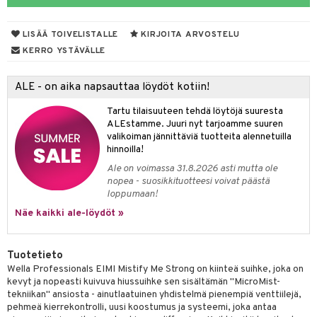
mpoot
LISÄÄ TOIVELISTALLE
KIRJOITA ARVOSTELU
ohoitoa
KERRO YSTÄVÄLLE
ito
ALE - on aika napsauttaa löydöt kotiin!
inkotuotteet
Tartu tilaisuuteen tehdä löytöjä suuresta
koistuotteet
lakorut
iikka
ALEstamme. Juuri nyt tarjoamme suuren
valikoiman jännittäviä tuotteita alennetuilla
eruskettavat tuotteet
vakorut
t Set
mit
hinnoilla!
vojen poisto
nekorut
ulet
 de cologne
onhoito
Ale on voimassa 31.8.2026 asti mutta ole
nopea - suosikkituotteesi voivat päästä
vojen hoito
muksia
likiilto
o
 de parfum
i & Lapset
loppumaan!
vovesi
vovoiteet
lipuna
nzer & Highlighter
nnet
 de toilette
inkotuotteet
Näe kaikki ale-löydöt »
t
distus
kkä iho
metiikkalaukkuja
lirasva
kkivoide
okynnet
t tarvikkeet
japakkaukset
dorantit
stenlähtö
sasto
ito
iikkalaukkuja
Tuotetieto
mämeikinpoisto
va iho
rinta
auskynä
tevoide
sien hoito
kkaus
mät
ksukynttilät &
koistuotteet
sväri
inkotuotteet
sit
mit
otteita
Wella Professionals EIMI Mistify Me Strong on kiinteä suihke, joka on
onetuoksut
kevyt ja nopeasti kuivuva hiussuihke sen sisältämän "MicroMist-
maali iho
japakkaukset
kipuna
silakanpoisto
ut
liner / Kajaali
t Set
toaineet
koistuotteet
er shave balm
ko
onhoito
tekniikan" ansiosta - ainutlaatuinen yhdistelmä pienempiä venttiilejä,
talosuihke
vainen iho
amiot
pehmeä kierrekontrolli, uusi koostumus ja systeemi, joka antaa
mer
silakat
setit
oripset
eruskettavat tuotteet
toilu
eruskettavat tuotteet
er shave lotion
inkotuotteet