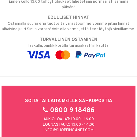
Ennen kello 13.00 tehdyt tilaukset lähetetään normaalisti samana
päivänä
EDULLISET HINNAT
Ostamalla suuria eriä tuotteita varastoomme voimme pitää hinnat
alhaisina juuri Sinua varten! Voit olla varma, että teet löytöjä sivuillamme.
TURVALLINEN OSTAMINEN
laskulla, pankkikortilla tai asiakastilin kautta
SOITA TAI LAITA MEILLE SÄHKÖPOSTIA
0800 9 18486
AUKIOLOAJAT: 10.00 - 16.00
LOUNASTAUKO 13.00 - 14.00
INFO@SHOPPING4NET.COM