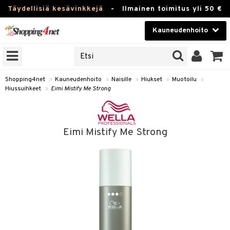
Täydellisiä kesävinkkejä
-
Ilmainen toimitus yli 50 €
Kauneudenhoito
ERKKEJÄ
Kauneudenhoito
M BRANDS
T
Piilolinssit
Shopping4net
»
Kauneudenhoito
»
Naisille
»
Hiukset
»
Muotoilu
»
Hiussuihkeet
»
Eimi Mistify Me Strong
JAT
Luontaistuotteet
UOTTEITA
Apteekki
Eimi Mistify Me Strong
Fitness
t
Koti & Sisustus
t Set
Lelut, Lapsi & Vauva
jat / Kammat
Tuotemerkkejä
skuurit
Kampanjat
stenlähtö