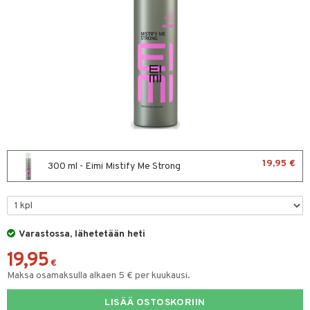
sväri
toaineet
isteita
ivashamppoo
ve-in hoitoaine
toilu
ssuihkeet
19,95 €
300 ml - Eimi Mistify Me Strong
arat
lto & Antifrizz
pösuojat
Varastossa, lähetetään heti
heuttavat tuotteet
19,95
€
Maksa osamaksulla alkaen 5 € per kuukausi.
a & Geeli
kölaitteet
LISÄÄ OSTOSKORIIN