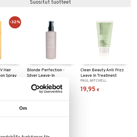
Suositut tuotteet
-32%
V Hair
Blonde Perfection -
Clean Beauty Anti Frizz
ion Spray
Silver Leave-In
Leave In Treatment
SIONALS
LÖWENGRIP
PAUL MITCHELL
Treatment
15,95
19,95
,95
€
)
€
€
Om
andahålla funktioner för