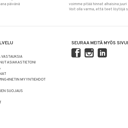
mana päivänä
voimme pitää hinnat alhaisina juuri
Voit olla varma, että teet löytöjä 
LVELU
SEURAA MEITÄ MYÖS SIVU
 VASTAUKSIA
UT ASIAKASTIETONI
Ä
NNAT
PING4NETIN MYYNTIEHDOT
JEN SUOJAUS
T