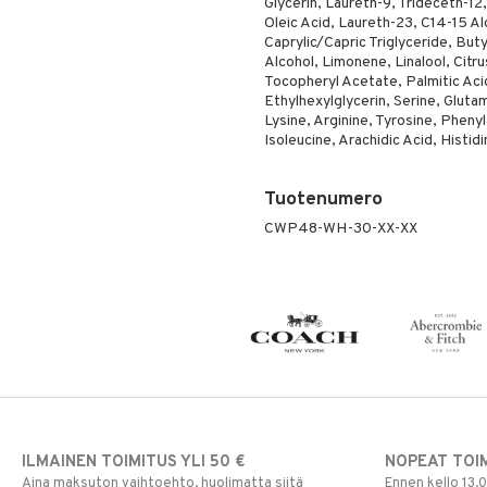
Glycerin, Laureth-9, Trideceth-12
Oleic Acid, Laureth-23, C14-15 A
Caprylic/Capric Triglyceride, But
Alcohol, Limonene, Linalool, Citru
Tocopheryl Acetate, Palmitic Acid,
Ethylhexylglycerin, Serine, Glutam
Lysine, Arginine, Tyrosine, Phenyla
Isoleucine, Arachidic Acid, Histidi
Tuotenumero
CWP48-WH-30-XX-XX
ILMAINEN TOIMITUS YLI 50 €
NOPEAT TOI
Aina maksuton vaihtoehto, huolimatta siitä
Ennen kello 13.