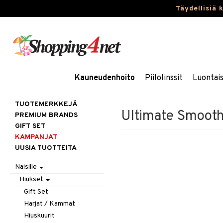
Täydellisiä 
Kauneudenhoito
Piilolinssit
Luontai
TUOTEMERKKEJÄ
Ultimate Smooth
PREMIUM BRANDS
GIFT SET
KAMPANJAT
UUSIA TUOTTEITA
Naisille
Hiukset
Gift Set
Harjat / Kammat
Hiuskuurit