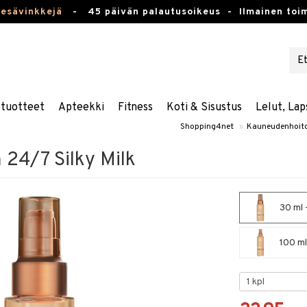
kesävinkkejä
-
45 päivän palautusoikeus -
Ilmainen toim
stuotteet
Apteekki
Fitness
Koti & Sisustus
Lelut, Lap
Shopping4net
»
Kauneudenhoit
 24/7 Silky Milk
30 ml 
100 ml