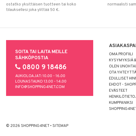
ostatko yksittäisen tuotteen tai koko
normaalisti sa
tilauksellesi joka ylittää 50 €.
ASIAKASPA
SOITA TAI LAITA MEILLE
OMA PROFIILI
SÄHKÖPOSTIA
KYSYMYKSIÄ &
0800 9 18486
OLEN UNOHTAN
OTA YHTEYTT
AUKIOLOAJAT: 10.00 - 16.00
EDULLISET HI
LOUNASTAUKO 13.00 - 14.00
EHDOT - SHOP
INFO@SHOPPING4NET.COM
EVÄSTEET
HENKILÖTIETO
KUMPPANIKSI
SHOPPING4NE
© 2026 SHOPPING4NET
•
SITEMAP