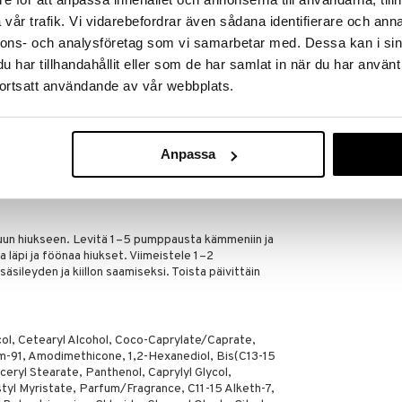
vår trafik. Vi vidarebefordrar även sådana identifierare och anna
nnons- och analysföretag som vi samarbetar med. Dessa kan i sin
viä hiuksia
har tillhandahållit eller som de har samlat in när du har använt
a sileyttä
Clean Beauty 
ortsatt användande av vår webbplats.
Leave In Trea
asti
PAUL MITCHELL
ltä
22,95
€
lposti selvitettävät
Anpassa
in hiuksiin
uun hiukseen. Levitä 1–5 pumppausta kämmeniin ja
pa läpi ja föönaa hiukset. Viimeistele 1–2
äsileyden ja kiillon saamiseksi. Toista päivittäin
l, Cetearyl Alcohol, Coco-Caprylate/Caprate,
m-91, Amodimethicone, 1,2-Hexanediol, Bis(C13-15
ryl Stearate, Panthenol, Caprylyl Glycol,
styl Myristate, Parfum/Fragrance, C11-15 Alketh-7,