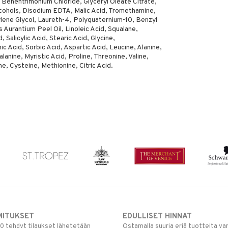
, Behentrimonium Chloride, Glyceryl Oleate Citrate,
lcohols, Disodium EDTA, Malic Acid, Tromethamine,
ylene Glycol, Laureth-4, Polyquaternium-10, Benzyl
s Aurantium Peel Oil, Linoleic Acid, Squalane,
 Salicylic Acid, Stearic Acid, Glycine,
ic Acid, Sorbic Acid, Aspartic Acid, Leucine, Alanine,
lanine, Myristic Acid, Proline, Threonine, Valine,
ne, Cysteine, Methionine, Citric Acid.
MITUKSET
EDULLISET HINNAT
00 tehdyt tilaukset lähetetään
Ostamalla suuria eriä tuotteita 