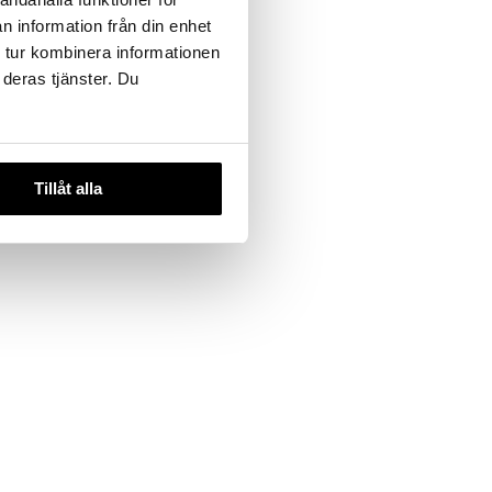
n information från din enhet
 tur kombinera informationen
 deras tjänster. Du
Repair
tment
Tillåt alla