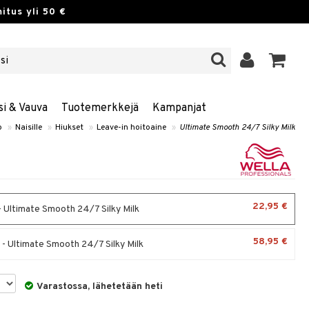
itus yli 50 €
si & Vauva
Tuotemerkkejä
Kampanjat
o
»
Naisille
»
Hiukset
»
Leave-in hoitoaine
»
Ultimate Smooth 24/7 Silky Milk
22,95 €
- Ultimate Smooth 24/7 Silky Milk
58,95 €
 - Ultimate Smooth 24/7 Silky Milk
Varastossa, lähetetään heti