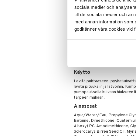
Puuteri
Edut
sociala medier och analysera 
Ripsiväri
till de sociala medier och a
Ehkäisee pörröisyyttä ja lentä
Silmänrajauskynät
med annan information som du 
Antaa pitkäkestoista kiiltoa j
godkänner våra cookies vid f
Suojaa lämmöltä jopa 230 °C 
Suoja kosteudelta ja UV-sätei
Tekee hiuksista pehmeät ja he
Sopii sekä kosteisiin että kuivi
Käyttö
Levitä puhtaaseen, pyyhekuivatt
levitä pituuksiin ja latvoihin. Kam
pumppauksella kuivaan hiukseen lis
tarpeen mukaan.
Ainesosat
Aqua/Water/Eau, Propylene Glyco
Betaine, Dimethicone, Quaterniu
Alkoxy) PG-Amodimethicone, Glyce
Sclerocarya Birrea Seed Oil, Myri