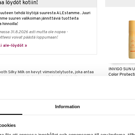
a löydöt kotiin!
isuuteen tehdä löytöjä suuresta ALEstamme. Juuri
mme suuren valikoiman jännittäviä tuotteita
a hinnoilla!
massa 31.8.2026 asti mutta ole nopea -
otteesi voivat päästä loppumaan!
i ale-löydöt »
INVIGO SUN U
th Silky Milk on kevyt viimeistelytuote, joka antaa
Color Protect
örröisyyden hallintaa ja pitkäkestoista kiiltoa ilman,
WELLA PROFES
äinen maitokoostumus tekee hiuksista pehmeät,
14,95
(
21
 samalla kun se suojaa kosteudelta, UV-säteiltä ja
€
.
 hiustyypeille ja auttaa tekemään hiuksista
Information
iiltävällä lopputuloksella, joka kestää koko päivän.
siin raikastaaksesi kampausta, vähentääksesi
e huolitellun viimeistelyn.
cookies
ltimate Smooth -rutiiniasi saadaksesi silkkiset
tä ja kiiltoa.
e för att anpassa innehållet och annonserna till användarna, tillh