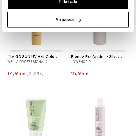
Tillåt alla
Anpassa
INVIGO SUN UV Hair Color Protection Spray
Blonde Perfection - Silver Leave-In Treatment
WELLA PROFESSIONALS
LÖWENGRIP
14,95
15,95
21,95
€
(
€
)
€