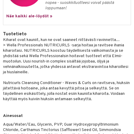
nopea - suosikkituotteesi voivat päästä
 verkkokaupasta
taloöljyt
ta & Viikset
talovoiteet
loppumaan!
he 3: Kosteutus
teudenhoito
likiilto
t
Näe kaikki ale-löydöt »
talovoiteet
distaminen
rinta ja naamiot
lipuna
matics Elixir
o
rumit
distus
ltenrajausväri
yx
inkosuoja
Tuotetieto
mänympärysvoiteet
Kiharat ovat kauniit, kun ne ovat saaneet riittävästi ravinnetta...
rumit
makarvat
nique Happy
aihetta Miehille
> Wella Professionals NUTRICURLS -sarja hoitaa ja ravitsee ihania
mien/Huulten Hoito
kiharoitasi. NUTRICURLS koostuu täydellisestä valikoimasta ja se
miväri
nique Happy For Men
nhoito
yhdistää sekä Wella Professionalsin hoitavat tuotteet että EImii-
kkisiveltmit
muotoilun. Uusi nourish-in complex sisältää jojobaa, öljyä ja
kastus
vehnänalkiouutetta, jotka yhdessä antavat ekstraravintoa kiharoillesi
kkivoide
teutus & Soujaus
ja hiuslaineille.
tevoide
ranajo & Ihonpuhdistus
Nutricurls Cleansing Conditioner - Waves & Curls on ravitseva, hiuksiin
jätettävä hoitoaine, joka antaa kevyttä pitoa ja selkeyttä. Se on
justusvoide
täydellinen esikäsittely, jolla nostat esiin kauniita kiharoita. Voidaan
käyttää myös kuiviin hiuksiin antamaan selkeyttä.
kipuna
teri
Ainesosat
siväri
Aqua/Water/Eau, Glycerin, PVP, Guar Hydroxypropyltrimonium
Chloride, Carthamus Tinctorius (Safflower) Seed Oil, Simmondsia
mänrajauskynät