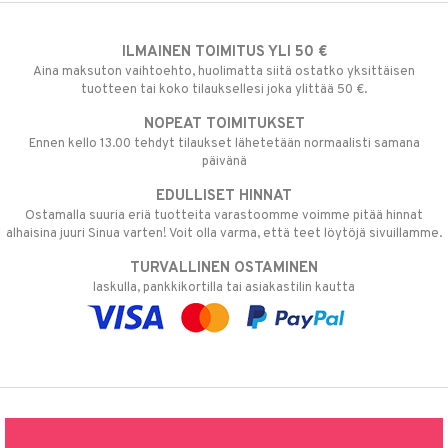
ILMAINEN TOIMITUS YLI 50 €
Aina maksuton vaihtoehto, huolimatta siitä ostatko yksittäisen
tuotteen tai koko tilauksellesi joka ylittää 50 €.
NOPEAT TOIMITUKSET
Ennen kello 13.00 tehdyt tilaukset lähetetään normaalisti samana
päivänä
EDULLISET HINNAT
Ostamalla suuria eriä tuotteita varastoomme voimme pitää hinnat
alhaisina juuri Sinua varten! Voit olla varma, että teet löytöjä sivuillamme.
TURVALLINEN OSTAMINEN
laskulla, pankkikortilla tai asiakastilin kautta