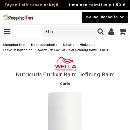
Täydellisiä kesävinkkejä
-
Ilmainen toimitus yli 50 €
Kauneudenhoito
ERKKEJÄ
Kauneudenhoito
M BRANDS
T
Piilolinssit
Shopping4net
»
Kauneudenhoito
»
Naisille
»
Hiukset
»
Leave-in hoitoaine
»
Nutricurls Curlixir Balm Defining Balm - Curls
JAT
Luontaistuotteet
UOTTEITA
Apteekki
Nutricurls Curlixir Balm Defining Balm
Fitness
Curls
t
Koti & Sisustus
t Set
Lelut, Lapsi & Vauva
jat / Kammat
Tuotemerkkejä
skuurit
Kampanjat
stenlähtö