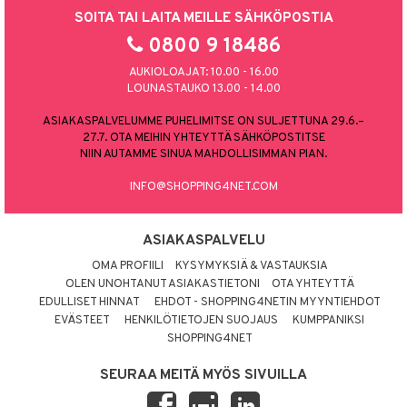
SOITA TAI LAITA MEILLE SÄHKÖPOSTIA
0800 9 18486
AUKIOLOAJAT: 10.00 - 16.00
LOUNASTAUKO 13.00 - 14.00
ASIAKASPALVELUMME PUHELIMITSE ON SULJETTUNA 29.6.–
27.7. OTA MEIHIN YHTEYTTÄ SÄHKÖPOSTITSE
NIIN AUTAMME SINUA MAHDOLLISIMMAN PIAN.
INFO@SHOPPING4NET.COM
ASIAKASPALVELU
OMA PROFIILI
KYSYMYKSIÄ & VASTAUKSIA
OLEN UNOHTANUT ASIAKASTIETONI
OTA YHTEYTTÄ
EDULLISET HINNAT
EHDOT - SHOPPING4NETIN MYYNTIEHDOT
EVÄSTEET
HENKILÖTIETOJEN SUOJAUS
KUMPPANIKSI
SHOPPING4NET
SEURAA MEITÄ MYÖS SIVUILLA