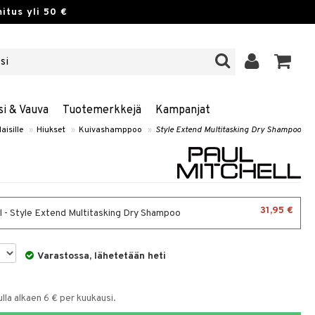
itus yli 50 €
si & Vauva
Tuotemerkkejä
Kampanjat
aisille
»
Hiukset
»
Kuivashamppoo
»
Style Extend Multitasking Dry Shampoo
31,95 €
 - Style Extend Multitasking Dry Shampoo
Varastossa, lähetetään heti
la alkaen 6 € per kuukausi.