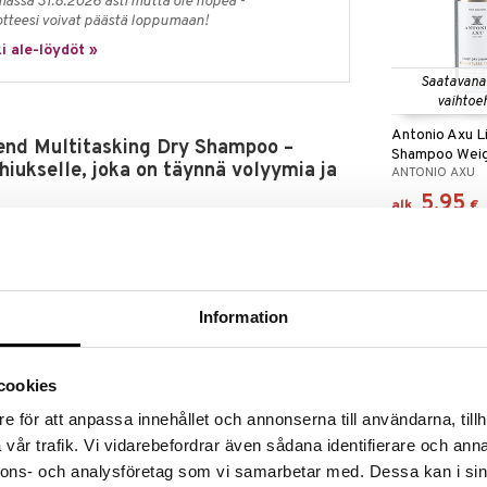
massa 31.8.2026 asti mutta ole nopea -
otteesi voivat päästä loppumaan!
i ale-löydöt »
Saatavana
vaihtoe
Antonio Axu L
tend Multitasking Dry Shampoo –
Shampoo Weig
hiukselle, joka on täynnä volyymia ja
ANTONIO AXU
Touch
5,95
alk.
€
Paul Mitchell Style Extend Multitasking Dry Shampoo -
ivasampoo, joka imee ylimääräisen öljyn hiuspohjasta
ntua. Kerrostettava suihke raikastaa sekä hiuspohjan
 pehmeää volyymia, luonnollista kiiltoa ja joustavaa
tuvat raskailta.
Information
iustyypeille ja auttaa pidentämään vastapestyn
ostumus neutralisoi ei-toivottuja hajuja ja saa toisen
lta, tuntumaan puhtailta ja tuoksumaan upeilta koko
cookies
e för att anpassa innehållet och annonserna till användarna, tillh
hampoo -kuivasampoolla on vastustamaton
ä kaakaon, vaniljan ja myskin sävyjä, jotka antavat
vår trafik. Vi vidarebefordrar även sådana identifierare och anna
en tunteen.
Good To Go Li
nnons- och analysföretag som vi samarbetar med. Dessa kan i sin
(caramel & cr