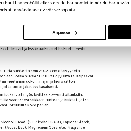
LÖWENGRIP
har tillhandahållit eller som de har samlat in när du har använt
Shampoo
kset pesujen välillä
10,95
ortsatt användande av vår webbplats.
€
äisyyttä ja luonnollista kiiltoa
Anpassa
, vaniljalla ja myskillä
aikkaat, ilmavat ja hyväntuoksuiset hiukset – myös
ä. Pidä suihketta noin 20–30 cm etäisyydellä
pohjaan, jossa hiukset tuntuvat öljyisiltä tai kaipaavat
taa muutaman sekunnin ajan ja hiero sitten
i, jotta tuote jakautuu tasaisesti.
amiseksi voit myös levittää kevyesti pituuksiin.
älillä saadaksesi raikkaan tunteen ja hiukset, jotka
yväntuoksuisilta koko päivän.
Alcohol Denat. (SD Alcohol 40-B), Tapioca Starch,
er (Aqua, Eau), Magnesium Stearate, Fragrance