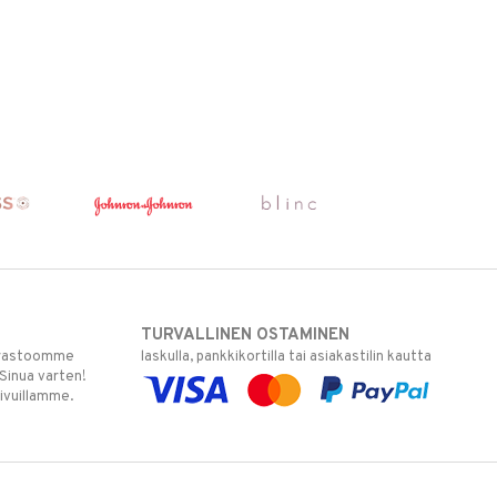
TURVALLINEN OSTAMINEN
varastoomme
laskulla, pankkikortilla tai asiakastilin kautta
 Sinua varten!
sivuillamme.