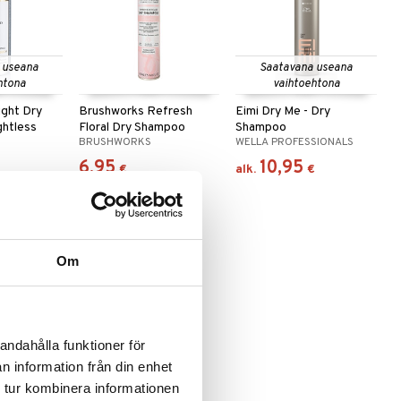
 useana
Saatavana useana
htona
vaihtoehtona
ight Dry
Brushworks Refresh
Eimi Dry Me - Dry
htless
Floral Dry Shampoo
Shampoo
BRUSHWORKS
WELLA PROFESSIONALS
6,95
10,95
€
alk.
€
Om
andahålla funktioner för
n information från din enhet
ght
 tur kombinera informationen
eam) - Dry