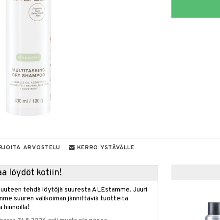
RJOITA ARVOSTELU
KERRO YSTÄVÄLLE
a löydöt kotiin!
isuuteen tehdä löytöjä suuresta ALEstamme. Juuri
mme suuren valikoiman jännittäviä tuotteita
a hinnoilla!