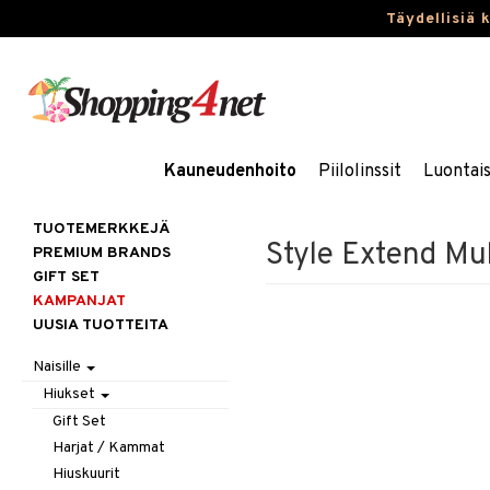
Täydellisiä 
Kauneudenhoito
Piilolinssit
Luontai
TUOTEMERKKEJÄ
Style Extend Mu
PREMIUM BRANDS
GIFT SET
KAMPANJAT
UUSIA TUOTTEITA
Naisille
Hiukset
Gift Set
Harjat / Kammat
Hiuskuurit