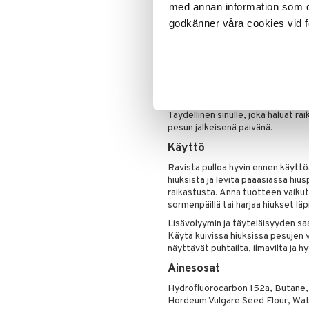
Puuteri
Edut
med annan information som du 
Ripsiväri
Imeyttää öljyä ja raikastaa hiu
godkänner våra cookies vid f
Silmänrajauskynät
Antaa kevyttä volyymia, täytel
Neutralisoi ei-toivotut hajut
Sopii kaikille hiustyypeille
Pitkäkestoinen tuoksu kaakaolla
Täydellinen sinulle, joka haluat r
pesun jälkeisenä päivänä.
Käyttö
Ravista pulloa hyvin ennen käyttö
hiuksista ja levitä pääasiassa hius
raikastusta. Anna tuotteen vaikut
sormenpäillä tai harjaa hiukset läp
Lisävolyymin ja täyteläisyyden sa
Käytä kuivissa hiuksissa pesujen v
näyttävät puhtailta, ilmavilta ja h
Ainesosat
Hydrofluorocarbon 152a, Butane, 
Hordeum Vulgare Seed Flour, Wat