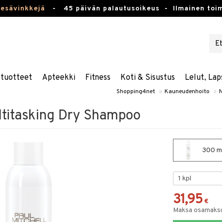
kesävinkkejä
-
45 päivän palautusoikeus -
Ilmainen toim
stuotteet
Apteekki
Fitness
Koti & Sisustus
Lelut, Lap
Shopping4net
»
Kauneudenhoito
»
N
ltitasking Dry Shampoo
300 ml
31,95
€
Maksa osamaksul