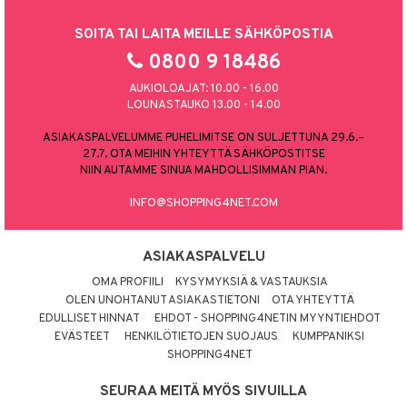
SOITA TAI LAITA MEILLE SÄHKÖPOSTIA
0800 9 18486
AUKIOLOAJAT: 10.00 - 16.00
LOUNASTAUKO 13.00 - 14.00
ASIAKASPALVELUMME PUHELIMITSE ON SULJETTUNA 29.6.–
27.7. OTA MEIHIN YHTEYTTÄ SÄHKÖPOSTITSE
NIIN AUTAMME SINUA MAHDOLLISIMMAN PIAN.
INFO@SHOPPING4NET.COM
ASIAKASPALVELU
OMA PROFIILI
KYSYMYKSIÄ & VASTAUKSIA
OLEN UNOHTANUT ASIAKASTIETONI
OTA YHTEYTTÄ
EDULLISET HINNAT
EHDOT - SHOPPING4NETIN MYYNTIEHDOT
EVÄSTEET
HENKILÖTIETOJEN SUOJAUS
KUMPPANIKSI
SHOPPING4NET
SEURAA MEITÄ MYÖS SIVUILLA