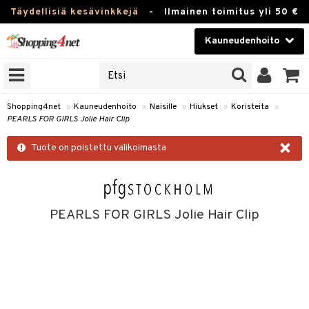
Täydellisiä kesävinkkejä
-
Ilmainen toimitus yli 50 €
Kauneudenhoito
ERKKEJÄ
Kauneudenhoito
M BRANDS
T
Piilolinssit
Shopping4net
»
Kauneudenhoito
»
Naisille
»
Hiukset
»
Koristeita
»
PEARLS FOR GIRLS Jolie Hair Clip
JAT
Luontaistuotteet
×
UOTTEITA
Tuote on poistettu valikoimasta
Apteekki
Fitness
t
Koti & Sisustus
PEARLS FOR GIRLS Jolie Hair Clip
t Set
Lelut, Lapsi & Vauva
jat / Kammat
Tuotemerkkejä
skuurit
Kampanjat
stenlähtö