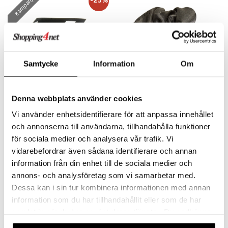
kampanja
-25%
 verkkokaupasta
taloöljyt
ta & Viikset
talovoiteet
he 3: Kosteutus
teudenhoito
likiilto
t
talovoiteet
distaminen
rinta ja naamiot
lipuna
matics Elixir
o
rumit
distus
ltenrajausväri
yx
inkosuoja
Samtycke
Information
Om
mänympärysvoiteet
rumit
makarvat
nique Happy
aihetta Miehille
mien/Huulten Hoito
miväri
nique Happy For Men
Saatavana useana vaihtoehtona
Saatavana useana vaihtoehtona
nhoito
Denna webbplats använder cookies
kkisiveltmit
Blax Snag Free Hair Elastics
Scrunchie
kastus
BLAX
BEAUTY BY AVALEA
Vi använder enhetsidentifierare för att anpassa innehållet
kkivoide
teutus & Soujaus
och annonserna till användarna, tillhandahålla funktioner
5,21
1,90
6,95
alk.
€
(
€
)
€
för sociala medier och analysera vår trafik. Vi
tevoide
ranajo & Ihonpuhdistus
vidarebefordrar även sådana identifierare och annan
justusvoide
information från din enhet till de sociala medier och
kipuna
annons- och analysföretag som vi samarbetar med.
Dessa kan i sin tur kombinera informationen med annan
teri
information som du har tillhandahållit eller som de har
siväri
samlat in när du har använt deras tjänster. Du godkänner
våra cookies vid fortsatt användande av vår webbplats.
mänrajauskynät