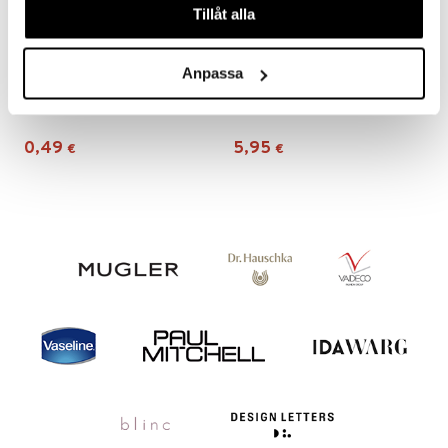
Tillåt alla
Anpassa
Nature Hair Ties Glitter With Pearl
791980 Self Gripping Rollers
BEAUTY BY AVALEA
BABYLISS
0,49
5,95
€
€