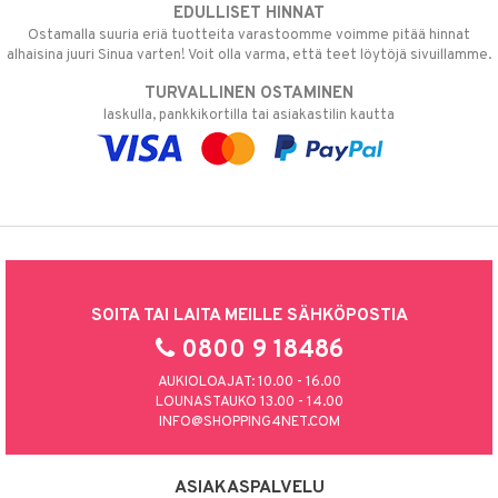
EDULLISET HINNAT
Ostamalla suuria eriä tuotteita varastoomme voimme pitää hinnat
alhaisina juuri Sinua varten! Voit olla varma, että teet löytöjä sivuillamme.
TURVALLINEN OSTAMINEN
laskulla, pankkikortilla tai asiakastilin kautta
SOITA TAI LAITA MEILLE SÄHKÖPOSTIA
0800 9 18486
AUKIOLOAJAT: 10.00 - 16.00
LOUNASTAUKO 13.00 - 14.00
INFO@SHOPPING4NET.COM
ASIAKASPALVELU