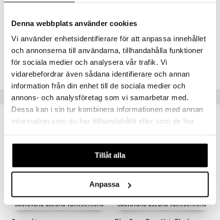
klipseihin saadaksesi nopean ja tehokkaan nosteen.
Kun hiukset ovat kuivat, poista klipsit varovasti ja nauti
Denna webbplats använder cookies
luonnollisen täyteläisestä volyymista.
Vi använder enhetsidentifierare för att anpassa innehållet
och annonserna till användarna, tillhandahålla funktioner
Tuotenumero
för sociala medier och analysera vår trafik. Vi
CBWBJ-D8-1-XX-XX
vidarebefordrar även sådana identifierare och annan
information från din enhet till de sociala medier och
Suositut tuotteet
annons- och analysföretag som vi samarbetar med.
Dessa kan i sin tur kombinera informationen med annan
kampanja
information som du har tillhandahållit eller som de har
-25%
samlat in när du har använt deras tjänster. Du godkänner
våra cookies vid fortsatt användande av vår webbplats.
Tillåt alla
Anpassa
Saatavana useana vaihtoehtona
Saatavana useana vaihtoehtona