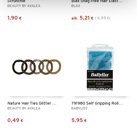
Scrunchie
Blax Snag Free Hair Elastics
BEAUTY BY AVALEA
BLAX
1,90
5,21
6,95
€
alk.
€
(
€
)
Nature Hair Ties Glitter With Pearl
791980 Self Gripping Rollers
BEAUTY BY AVALEA
BABYLISS
0,49
5,95
€
€