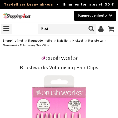
Täydellisiä kesävinkkejä
-
Ilmainen toimitus yli 50 €
Kauneudenhoito
ERKKEJÄ
Kauneudenhoito
M BRANDS
T
Piilolinssit
Shopping4net
»
Kauneudenhoito
»
Naisille
»
Hiukset
»
Koristeita
»
Brushworks Volumising Hair Clips
JAT
Luontaistuotteet
UOTTEITA
Apteekki
Brushworks Volumising Hair Clips
Fitness
t
Koti & Sisustus
t Set
Lelut, Lapsi & Vauva
jat / Kammat
Tuotemerkkejä
skuurit
Kampanjat
stenlähtö