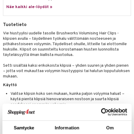
 verkkokaupasta
taloöljyt
Näe kaikki ale-löydöt »
ta & Viikset
talovoiteet
he 3: Kosteutus
teudenhoito
likiilto
t
talovoiteet
distaminen
rinta ja naamiot
lipuna
matics Elixir
o
Tuotetieto
rumit
distus
ltenrajausväri
yx
inkosuoja
Vie hiustyylisi uudelle tasolle Brushworks Volumising Hair Clips -
mänympärysvoiteet
klipsien avulla – täydellinen työkalu välittömään nosteeseen ja
rumit
makarvat
nique Happy
aihetta Miehille
pitkäkestoiseen volyymiin. Täydelliset ohuille, litteille tai elottomille
hiuksille. Klipsit on suunniteltu korostamaan hiusten luonnollista
mien/Huulten Hoito
miväri
nique Happy For Men
nhoito
täyteläisyyttä ilman liiallista muotoilua.
kkisiveltmit
kastus
Setti sisältää kaksi erikokoista klipsiä – yhden suuren ja yhden pienen
– jotta voit mukauttaa volyymin hiustyyppisi tai halutun lopputuloksen
kkivoide
teutus & Soujaus
mukaan.
tevoide
ranajo & Ihonpuhdistus
Käyttö
justusvoide
Valitse klipsin koko sen mukaan, kuinka paljon volyymia haluat –
käytä pientä klipsiä hienovaraiseen nostoon ja suurta klipsiä
kipuna
saadaksesi enemmän volyymia.
teri
Liuta varovasti klipsi (avoinna) ja aseta se mahdollisimman lähelle
juuria, mihin haluat luoda lisänostetta.
siväri
Anna klipsien olla paikoillaan hiusten kuivuessa ilmassa luonnollisen
Samtycke
Information
Om
lopputuloksen saamiseksi, tai käytä hiustenkuivaajaa suoraan
mänrajauskynät