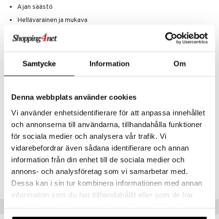
Ajan säästö
Hellävarainen ja mukava
Helppokäyttöinen
Käyttö
Aloita puhtailla, hieman kosteilla hiuksilla
Samtycke
Information
Om
Jaa hiukset kahteen osaan, käytä isoa klipsiä kiinnittääksesi
kiharrustyökalun paikoilleen
Denna webbplats använder cookies
Ota pieni hiusosio, kiedo se ympäri ja toista
Viimeistele kiinnittämällä latvat scrunchieilla
Vi använder enhetsidentifierare för att anpassa innehållet
Anna kuivua täysin ilmassa
och annonserna till användarna, tillhandahålla funktioner
för sociala medier och analysera vår trafik. Vi
Poista kiharrustyökalu ja muotoile haluamallasi tavalla
vidarebefordrar även sådana identifierare och annan
information från din enhet till de sociala medier och
Tuotenumero
annons- och analysföretag som vi samarbetar med.
CBWA9-D8-1-XX-XX
Dessa kan i sin tur kombinera informationen med annan
information som du har tillhandahållit eller som de har
Vinkkejä sinulle
samlat in när du har använt deras tjänster. Du godkänner
våra cookies vid fortsatt användande av vår webbplats.