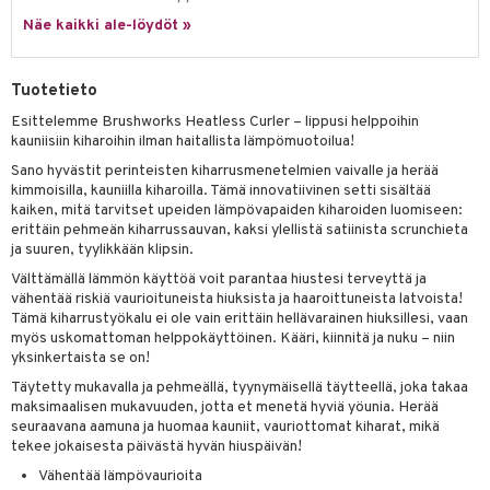
 verkkokaupasta
taloöljyt
Näe kaikki ale-löydöt »
ta & Viikset
talovoiteet
he 3: Kosteutus
teudenhoito
likiilto
t
talovoiteet
distaminen
rinta ja naamiot
lipuna
matics Elixir
o
Tuotetieto
rumit
distus
ltenrajausväri
yx
inkosuoja
Esittelemme Brushworks Heatless Curler – lippusi helppoihin
mänympärysvoiteet
kauniisiin kiharoihin ilman haitallista lämpömuotoilua!
rumit
makarvat
nique Happy
aihetta Miehille
Sano hyvästit perinteisten kiharrusmenetelmien vaivalle ja herää
mien/Huulten Hoito
miväri
nique Happy For Men
nhoito
kimmoisilla, kauniilla kiharoilla. Tämä innovatiivinen setti sisältää
kaiken, mitä tarvitset upeiden lämpövapaiden kiharoiden luomiseen:
kkisiveltmit
kastus
erittäin pehmeän kiharrussauvan, kaksi ylellistä satiinista scrunchieta
ja suuren, tyylikkään klipsin.
kkivoide
teutus & Soujaus
Välttämällä lämmön käyttöä voit parantaa hiustesi terveyttä ja
tevoide
vähentää riskiä vaurioituneista hiuksista ja haaroittuneista latvoista!
ranajo & Ihonpuhdistus
Tämä kiharrustyökalu ei ole vain erittäin hellävarainen hiuksillesi, vaan
justusvoide
myös uskomattoman helppokäyttöinen. Kääri, kiinnitä ja nuku – niin
yksinkertaista se on!
kipuna
Täytetty mukavalla ja pehmeällä, tyynymäisellä täytteellä, joka takaa
maksimaalisen mukavuuden, jotta et menetä hyviä yöunia. Herää
teri
seuraavana aamuna ja huomaa kauniit, vauriottomat kiharat, mikä
tekee jokaisesta päivästä hyvän hiuspäivän!
siväri
Vähentää lämpövaurioita
mänrajauskynät