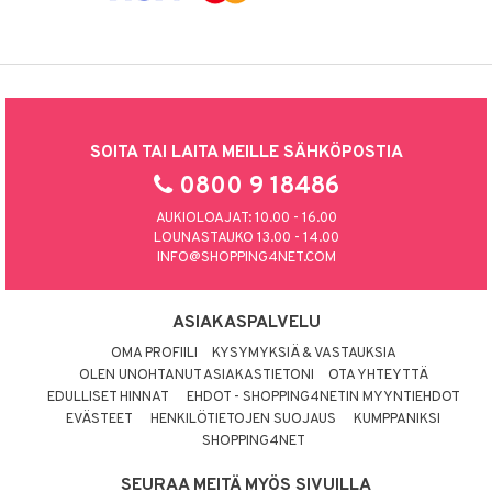
SOITA TAI LAITA MEILLE SÄHKÖPOSTIA
0800 9 18486
AUKIOLOAJAT: 10.00 - 16.00
LOUNASTAUKO 13.00 - 14.00
INFO@SHOPPING4NET.COM
ASIAKASPALVELU
OMA PROFIILI
KYSYMYKSIÄ & VASTAUKSIA
OLEN UNOHTANUT ASIAKASTIETONI
OTA YHTEYTTÄ
EDULLISET HINNAT
EHDOT - SHOPPING4NETIN MYYNTIEHDOT
EVÄSTEET
HENKILÖTIETOJEN SUOJAUS
KUMPPANIKSI
SHOPPING4NET
SEURAA MEITÄ MYÖS SIVUILLA