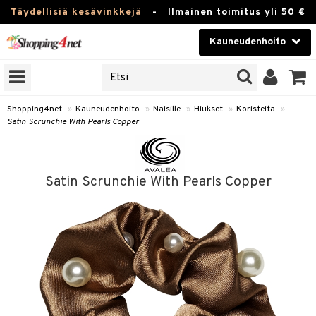
Täydellisiä kesävinkkejä
-
Ilmainen toimitus yli 50 €
Kauneudenhoito
ERKKEJÄ
Kauneudenhoito
M BRANDS
T
Piilolinssit
Shopping4net
»
Kauneudenhoito
»
Naisille
»
Hiukset
»
Koristeita
»
Satin Scrunchie With Pearls Copper
JAT
Luontaistuotteet
UOTTEITA
Apteekki
Satin Scrunchie With Pearls Copper
Fitness
t
Koti & Sisustus
t Set
Lelut, Lapsi & Vauva
jat / Kammat
Tuotemerkkejä
skuurit
Kampanjat
stenlähtö