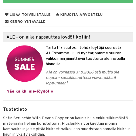
vojen poisto
nekorut
ulet
 de cologne
onhoito
LISÄÄ TOIVELISTALLE
KIRJOITA ARVOSTELU
vojen hoito
muksia
likiilto
o
 de parfum
i & Lapset
KERRO YSTÄVÄLLE
vovesi
vovoiteet
lipuna
nzer & Highlighter
nnet
 de toilette
inkotuotteet
t
ALE - on aika napsauttaa löydöt kotiin!
distus
kkä iho
metiikkalaukkuja
lirasva
kkivoide
okynnet
t tarvikkeet
japakkaukset
dorantit
stenlähtö
sasto
ito
iikkalaukkuja
Tartu tilaisuuteen tehdä löytöjä suuresta
mämeikinpoisto
va iho
rinta
auskynä
tevoide
sien hoito
kkaus
mät
ksukynttilät &
koistuotteet
sväri
inkotuotteet
sit
mit
otteita
ALEstamme. Juuri nyt tarjoamme suuren
onetuoksut
maali iho
japakkaukset
valikoiman jännittäviä tuotteita alennetuilla
kipuna
silakanpoisto
ut
liner / Kajaali
t Set
toaineet
koistuotteet
er shave balm
ko
onhoito
hinnoilla!
talosuihke
vainen iho
amiot
mer
silakat
setit
oripset
eruskettavat tuotteet
toilu
eruskettavat tuotteet
er shave lotion
inkotuotteet
Ale on voimassa 31.8.2026 asti mutta ole
nopea - suosikkituotteesi voivat päästä
rumit
teri
vikkeet
makarvat
kojen hoito
kölaitteet
vovoiteet
 de cologne
dorantit
linssit
loppumaan!
mänympärysvoiteet
ytetty Päivävoide
mivärit
vojen poisto
mpoot
Näe kaikki ale-löydöt »
metiikkalaukkuja
 de toilette
koistuotteet
UE
sienhoito
ien hoito
vikkeita
rinta
japakkaukset
eruskettavat tuotteet
e
spalvelu
Tuotetieto
siväri
rinta
japakkaus
vojen poisto
 10
 System
Satin Scrunchie With Pearls Copper on kaunis hiuslenkki silkkimäistä
ksiä & vastauksia
pytuotteita
amiot
ien hoito
materiaalia helmin koristeltuna. Hiuslenkkiä voi käyttää moniin
he 1: Puhdistus
ito
kampauksiin ja se pitää hiukset paikoillaan muodstaen samalla hiuksiin
tuotetta
hkugeelit & saippuat
ranajotuotteet
hkugeelit & saippuat
kauniin yksityiskohdan.
he 2: Kirkastus
ien- ja Vartalonhoito