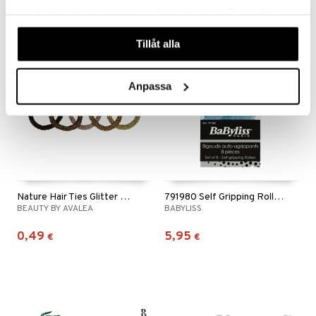
1,90
5,21
6,95
€
alk.
€
(
€
)
samlat in när du har använt deras tjänster. Du godkänner
våra cookies vid fortsatt användande av vår webbplats.
Tillåt alla
Anpassa
Nature Hair Ties Glitter With Pearl
791980 Self Gripping Rollers
BEAUTY BY AVALEA
BABYLISS
0,49
5,95
€
€