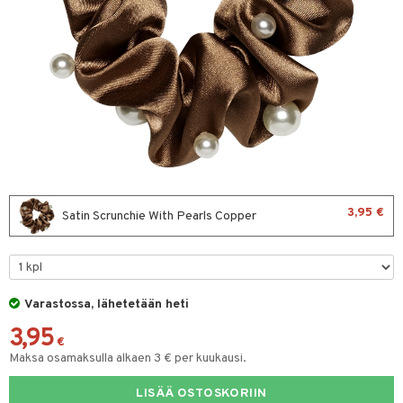
sväri
toaineet
isteita
ivashamppoo
ve-in hoitoaine
toilu
ssuihkeet
kölaitteet
3,95 €
Satin Scrunchie With Pearls Copper
arat
mpoot
lto & Antifrizz
ohoitoa
pösuojat
ito
Varastossa, lähetetään heti
heuttavat tuotteet
inkotuotteet
3,95
€
Maksa osamaksulla alkaen 3 € per kuukausi.
a & Geeli
koistuotteet
lakorut
iikka
eruskettavat tuotteet
vakorut
LISÄÄ OSTOSKORIIN
t Set
mit