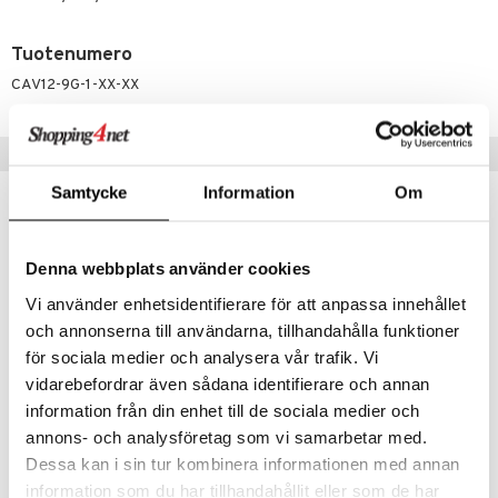
 verkkokaupasta
taloöljyt
ta & Viikset
talovoiteet
he 3: Kosteutus
teudenhoito
likiilto
t
Tuotenumero
talovoiteet
distaminen
rinta ja naamiot
lipuna
matics Elixir
o
CAV12-9G-1-XX-XX
rumit
distus
ltenrajausväri
yx
inkosuoja
mänympärysvoiteet
rumit
makarvat
nique Happy
Suositut tuotteet
aihetta Miehille
mien/Huulten Hoito
miväri
nique Happy For Men
nhoito
Samtycke
Information
Om
kampanja
-25%
kkisiveltmit
kastus
kkivoide
teutus & Soujaus
Denna webbplats använder cookies
tevoide
Vi använder enhetsidentifierare för att anpassa innehållet
ranajo & Ihonpuhdistus
och annonserna till användarna, tillhandahålla funktioner
justusvoide
för sociala medier och analysera vår trafik. Vi
kipuna
vidarebefordrar även sådana identifierare och annan
Saatavana useana vaihtoehtona
Saatavana useana vaihtoehtona
information från din enhet till de sociala medier och
teri
annons- och analysföretag som vi samarbetar med.
Scrunchie
Blax Snag Free Hair Elastics
siväri
BEAUTY BY AVALEA
BLAX
Dessa kan i sin tur kombinera informationen med annan
information som du har tillhandahållit eller som de har
mänrajauskynät