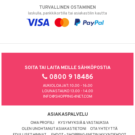
TURVALLINEN OSTAMINEN
laskulla, pankkikortilla tai asiakastilin kautta
SOITA TAI LAITA MEILLE SÄHKÖPOSTIA
0800 9 18486
AUKIOLOAJAT: 10.00 - 16.00
LOUNASTAUKO 13.00 - 14.00
INFO@SHOPPING4NET.COM
ASIAKASPALVELU
OMA PROFIILI
KYSYMYKSIÄ & VASTAUKSIA
OLEN UNOHTANUT ASIAKASTIETONI
OTA YHTEYTTÄ
EDULLISET HINNAT
EHDOT - SHOPPING4NETIN MYYNTIEHDOT