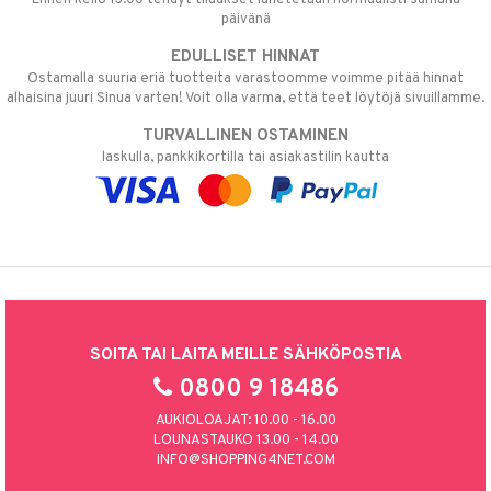
päivänä
EDULLISET HINNAT
Ostamalla suuria eriä tuotteita varastoomme voimme pitää hinnat
alhaisina juuri Sinua varten! Voit olla varma, että teet löytöjä sivuillamme.
TURVALLINEN OSTAMINEN
laskulla, pankkikortilla tai asiakastilin kautta
SOITA TAI LAITA MEILLE SÄHKÖPOSTIA
0800 9 18486
AUKIOLOAJAT: 10.00 - 16.00
LOUNASTAUKO 13.00 - 14.00
INFO@SHOPPING4NET.COM