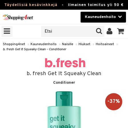
Täydellisiä kesävinkkejä
-
Ilmainen toimitus yli 50 €
Kauneudenhoito
ERKKEJÄ
Kauneudenhoito
M BRANDS
T
Piilolinssit
Shopping4net
»
Kauneudenhoito
»
Naisille
»
Hiukset
»
Hoitoaineet
»
b. fresh Get It Squeaky Clean - Conditioner
JAT
Luontaistuotteet
UOTTEITA
Apteekki
b. fresh Get It Squeaky Clean
Fitness
Conditioner
t
Koti & Sisustus
t Set
Lelut, Lapsi & Vauva
-37%
jat / Kammat
Tuotemerkkejä
skuurit
Kampanjat
stenlähtö