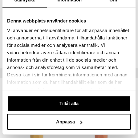
Persea Gratissima (Avocado) Oil, Cucumis Sativus (Cucumber) Seed
Oil, Ascorbic Acid, Tocopheryl Acetate, Panthenol, Phenoxyethanol,
Hydroxypropylmethyl Cellulose, Caprylyl Glycol, Laureth-7,
Polysorbate 20, Potassium Sorbate, Hexylene Glycol, Citric Acid,
Denna webbplats använder cookies
Fragrance (Parfum),
FD&C Red 40 (CI 16035), FD&C Blue 1 (CI 42090)
Vi använder enhetsidentifierare för att anpassa innehållet
och annonserna till användarna, tillhandahålla funktioner
för sociala medier och analysera vår trafik. Vi
Tuotenumero
vidarebefordrar även sådana identifierare och annan
CBF37-FM-355-XX-XX
information från din enhet till de sociala medier och
annons- och analysföretag som vi samarbetar med.
Suositut tuotteet
Dessa kan i sin tur kombinera informationen med annan
information som du har tillhandahållit eller som de har
-25%
-33%
samlat in när du har använt deras tjänster. Du godkänner
våra cookies vid fortsatt användande av vår webbplats.
Tillåt alla
Anpassa