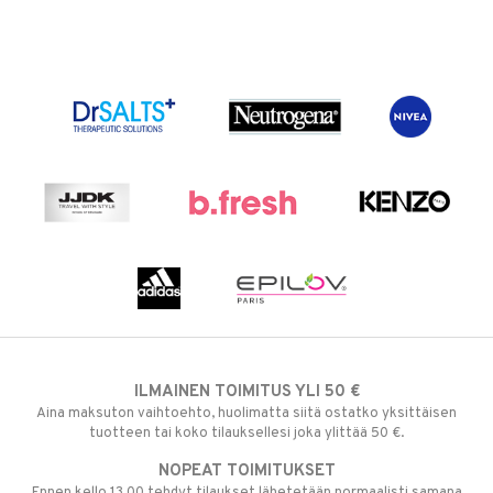
ILMAINEN TOIMITUS YLI 50 €
Aina maksuton vaihtoehto, huolimatta siitä ostatko yksittäisen
tuotteen tai koko tilauksellesi joka ylittää 50 €.
NOPEAT TOIMITUKSET
Ennen kello 13.00 tehdyt tilaukset lähetetään normaalisti samana