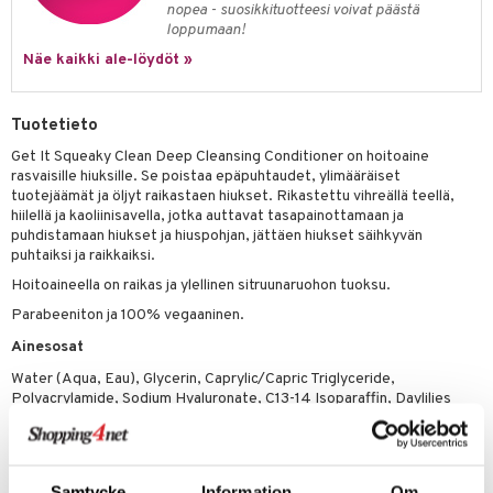
nopea - suosikkituotteesi voivat päästä
 verkkokaupasta
taloöljyt
ta & Viikset
talovoiteet
loppumaan!
he 3: Kosteutus
teudenhoito
likiilto
t
Näe kaikki ale-löydöt »
talovoiteet
distaminen
rinta ja naamiot
lipuna
matics Elixir
o
rumit
distus
ltenrajausväri
yx
inkosuoja
Tuotetieto
mänympärysvoiteet
rumit
makarvat
nique Happy
aihetta Miehille
Get It Squeaky Clean Deep Cleansing Conditioner on hoitoaine
rasvaisille hiuksille. Se poistaa epäpuhtaudet, ylimääräiset
mien/Huulten Hoito
miväri
nique Happy For Men
nhoito
tuotejäämät ja öljyt raikastaen hiukset. Rikastettu vihreällä teellä,
hiilellä ja kaoliinisavella, jotka auttavat tasapainottamaan ja
kkisiveltmit
kastus
puhdistamaan hiukset ja hiuspohjan, jättäen hiukset säihkyvän
puhtaiksi ja raikkaiksi.
kkivoide
teutus & Soujaus
Hoitoaineella on raikas ja ylellinen sitruunaruohon tuoksu.
tevoide
ranajo & Ihonpuhdistus
Parabeeniton ja 100% vegaaninen.
justusvoide
Ainesosat
kipuna
Water (Aqua, Eau), Glycerin, Caprylic/Capric Triglyceride,
Polyacrylamide, Sodium Hyaluronate, C13-14 Isoparaffin, Daylilies
teri
(Hemerocallis) Flowers Extract, Propylene Glycol, Argania Spinosa
(Argan) Kernel Oil, Lactic Acid, Macadamia Integrifolia (Macadamia)
siväri
Oil, Cocos Nucifera (Coconut) Oil, Simmondsia Chinensis (Jojoba)
Seed Oil, Rosa Moschata Seed Oil, Vitis Vinifera (Grape) Seed Oil,
mänrajauskynät
Samtycke
Information
Om