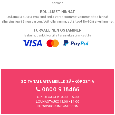
päivänä
EDULLISET HINNAT
Ostamalla suuria eriä tuotteita varastoomme voimme pitää hinnat
alhaisina juuri Sinua varten! Voit olla varma, että teet löytöjä sivuillamme.
TURVALLINEN OSTAMINEN
laskulla, pankkikortilla tai asiakastilin kautta
SOITA TAI LAITA MEILLE SÄHKÖPOSTIA
0800 9 18486
AUKIOLOAJAT: 10.00 - 16.00
LOUNASTAUKO 13.00 - 14.00
INFO@SHOPPING4NET.COM