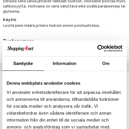
sitruuna sekä salvia jättävät raikkaan tuoksun. Hoitoaine poistaa myös
 verkkokaupasta
taloöljyt
sähköisyyttä. Hoitoaine on väriä säilyttävä eikä sisällä parabeeneja tai
ta & Viikset
talovoiteet
he 3: Kosteutus
teudenhoito
likiilto
t
gluteenia.
talovoiteet
distaminen
rinta ja naamiot
lipuna
matics Elixir
o
Käyttö
Levitä pieni määrä ja hiero hiuksiin ennen poishuuhtelua.
rumit
distus
ltenrajausväri
yx
inkosuoja
mänympärysvoiteet
rumit
makarvat
nique Happy
aihetta Miehille
Tuotenumero
mien/Huulten Hoito
miväri
CPM58-P6-300-XX-XX
nique Happy For Men
nhoito
kkisiveltmit
kastus
Samtycke
Information
Om
Suositut tuotteet
kkivoide
teutus & Soujaus
tevoide
ranajo & Ihonpuhdistus
-25%
-33%
Denna webbplats använder cookies
justusvoide
Vi använder enhetsidentifierare för att anpassa innehållet
kipuna
och annonserna till användarna, tillhandahålla funktioner
för sociala medier och analysera vår trafik. Vi
teri
vidarebefordrar även sådana identifierare och annan
siväri
information från din enhet till de sociala medier och
annons- och analysföretag som vi samarbetar med.
mänrajauskynät