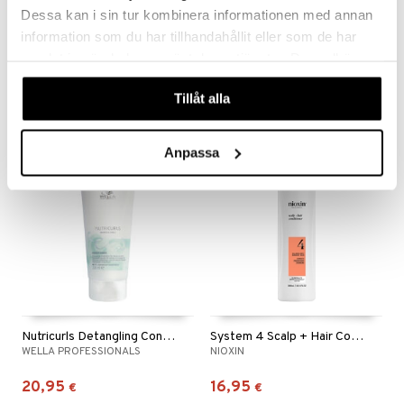
Dessa kan i sin tur kombinera informationen med annan
INVIGO SUN After Sun Express Conditioner
INVIGO Nutri Enrich Conditioner - Deep Nourishing
information som du har tillhandahållit eller som de har
WELLA PROFESSIONALS
WELLA PROFESSIONALS
samlat in när du har använt deras tjänster. Du godkänner
våra cookies vid fortsatt användande av vår webbplats.
11,95
11,95
15,95
17,95
€
(
€
)
€
(
€
)
Tillåt alla
Anpassa
Nutricurls Detangling Conditioner - Waves & Curls
System 4 Scalp + Hair Conditioner
WELLA PROFESSIONALS
NIOXIN
20,95
16,95
€
€