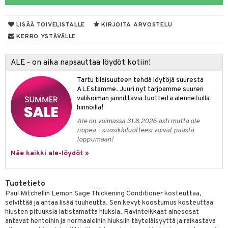
vojen poisto
nekorut
ulet
 de cologne
onhoito
LISÄÄ TOIVELISTALLE
KIRJOITA ARVOSTELU
vojen hoito
muksia
likiilto
o
 de parfum
i & Lapset
KERRO YSTÄVÄLLE
vovesi
vovoiteet
lipuna
nzer & Highlighter
nnet
 de toilette
inkotuotteet
t
ALE - on aika napsauttaa löydöt kotiin!
distus
kkä iho
metiikkalaukkuja
lirasva
kkivoide
okynnet
t tarvikkeet
japakkaukset
dorantit
stenlähtö
sasto
ito
iikkalaukkuja
Tartu tilaisuuteen tehdä löytöjä suuresta
mämeikinpoisto
va iho
rinta
auskynä
tevoide
sien hoito
kkaus
mät
ksukynttilät &
koistuotteet
sväri
inkotuotteet
sit
mit
otteita
ALEstamme. Juuri nyt tarjoamme suuren
onetuoksut
maali iho
japakkaukset
valikoiman jännittäviä tuotteita alennetuilla
kipuna
silakanpoisto
ut
liner / Kajaali
t Set
toaineet
koistuotteet
er shave balm
ko
onhoito
hinnoilla!
talosuihke
vainen iho
amiot
mer
silakat
setit
oripset
eruskettavat tuotteet
toilu
eruskettavat tuotteet
er shave lotion
inkotuotteet
Ale on voimassa 31.8.2026 asti mutta ole
nopea - suosikkituotteesi voivat päästä
rumit
teri
vikkeet
makarvat
kojen hoito
kölaitteet
vovoiteet
 de cologne
dorantit
linssit
loppumaan!
mänympärysvoiteet
ytetty Päivävoide
mivärit
vojen poisto
mpoot
Näe kaikki ale-löydöt »
metiikkalaukkuja
 de toilette
koistuotteet
UE
sienhoito
ien hoito
vikkeita
rinta
japakkaukset
eruskettavat tuotteet
e
spalvelu
Tuotetieto
siväri
rinta
japakkaus
vojen poisto
 10
 System
Paul Mitchellin Lemon Sage Thickening Conditioner kosteuttaa,
ksiä & vastauksia
selvittää ja antaa lisää tuuheutta. Sen kevyt koostumus kosteuttaa
pytuotteita
amiot
ien hoito
he 1: Puhdistus
ito
hiusten pituuksia latistamatta hiuksia. Ravinteikkaat ainesosat
tuotetta
antavat hentoihin ja normaaleihin hiuksiin täyteläisyyttä ja raikastava
hkugeelit & saippuat
ranajotuotteet
hkugeelit & saippuat
he 2: Kirkastus
ien- ja Vartalonhoito