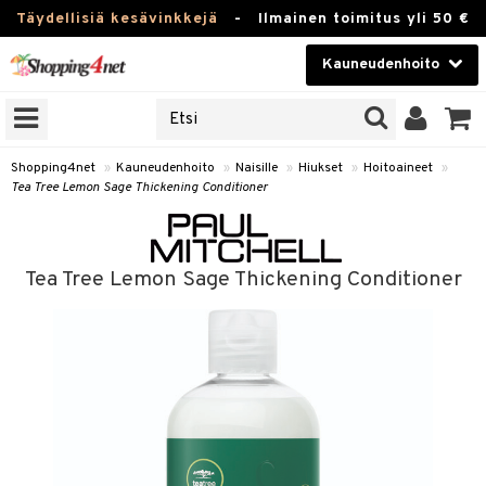
Täydellisiä kesävinkkejä
-
Ilmainen toimitus yli 50 €
Kauneudenhoito
ERKKEJÄ
Kauneudenhoito
M BRANDS
T
Piilolinssit
Shopping4net
»
Kauneudenhoito
»
Naisille
»
Hiukset
»
Hoitoaineet
»
Tea Tree Lemon Sage Thickening Conditioner
JAT
Luontaistuotteet
UOTTEITA
Apteekki
Tea Tree Lemon Sage Thickening Conditioner
Fitness
t
Koti & Sisustus
t Set
Lelut, Lapsi & Vauva
jat / Kammat
Tuotemerkkejä
skuurit
Kampanjat
stenlähtö