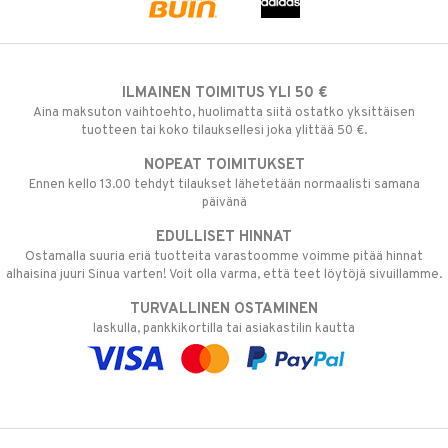
ILMAINEN TOIMITUS YLI 50 €
Aina maksuton vaihtoehto, huolimatta siitä ostatko yksittäisen
tuotteen tai koko tilauksellesi joka ylittää 50 €.
NOPEAT TOIMITUKSET
Ennen kello 13.00 tehdyt tilaukset lähetetään normaalisti samana
päivänä
EDULLISET HINNAT
Ostamalla suuria eriä tuotteita varastoomme voimme pitää hinnat
alhaisina juuri Sinua varten! Voit olla varma, että teet löytöjä sivuillamme.
TURVALLINEN OSTAMINEN
laskulla, pankkikortilla tai asiakastilin kautta