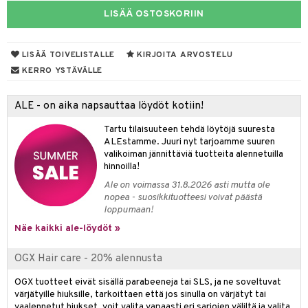
LISÄÄ OSTOSKORIIN
vojen poisto
nekorut
ulet
 de cologne
onhoito
vojen hoito
muksia
likiilto
o
 de parfum
i & Lapset
LISÄÄ TOIVELISTALLE
KIRJOITA ARVOSTELU
vovesi
vovoiteet
lipuna
nzer & Highlighter
nnet
 de toilette
inkotuotteet
t
KERRO YSTÄVÄLLE
distus
kkä iho
metiikkalaukkuja
lirasva
kkivoide
okynnet
t tarvikkeet
japakkaukset
dorantit
stenlähtö
sasto
ito
iikkalaukkuja
ALE - on aika napsauttaa löydöt kotiin!
mämeikinpoisto
va iho
rinta
auskynä
tevoide
sien hoito
kkaus
mät
ksukynttilät &
koistuotteet
sväri
inkotuotteet
sit
mit
otteita
onetuoksut
Tartu tilaisuuteen tehdä löytöjä suuresta
maali iho
japakkaukset
kipuna
silakanpoisto
ut
liner / Kajaali
t Set
toaineet
koistuotteet
er shave balm
ko
onhoito
ALEstamme. Juuri nyt tarjoamme suuren
talosuihke
valikoiman jännittäviä tuotteita alennetuilla
vainen iho
amiot
mer
silakat
setit
oripset
eruskettavat tuotteet
toilu
eruskettavat tuotteet
er shave lotion
inkotuotteet
hinnoilla!
rumit
teri
vikkeet
makarvat
kojen hoito
kölaitteet
vovoiteet
 de cologne
dorantit
Ale on voimassa 31.8.2026 asti mutta ole
linssit
nopea - suosikkituotteesi voivat päästä
mänympärysvoiteet
ytetty Päivävoide
mivärit
vojen poisto
mpoot
metiikkalaukkuja
 de toilette
koistuotteet
loppumaan!
UE
sienhoito
Näe kaikki ale-löydöt »
ien hoito
vikkeita
rinta
japakkaukset
eruskettavat tuotteet
e
spalvelu
siväri
rinta
japakkaus
vojen poisto
OGX Hair care - 20% alennusta
 10
 System
ksiä & vastauksia
pytuotteita
amiot
ien hoito
OGX tuotteet eivät sisällä parabeeneja tai SLS, ja ne soveltuvat
he 1: Puhdistus
ito
tuotetta
värjätyille hiuksille, tarkoittaen että jos sinulla on värjätyt tai
hkugeelit & saippuat
ranajotuotteet
hkugeelit & saippuat
he 2: Kirkastus
ien- ja Vartalonhoito
vaalennetut hiukset, voit valita vapaasti eri sarjojen väliltä ja valita