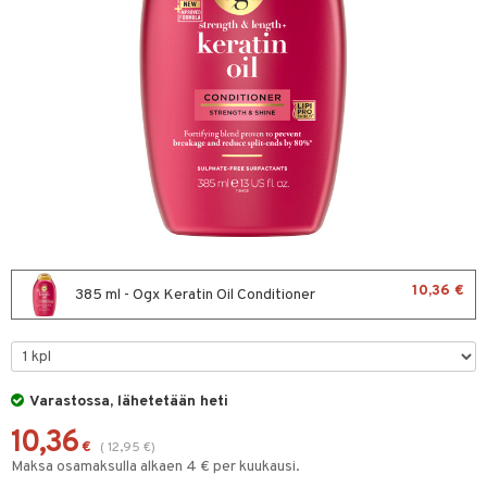
sväri
toaineet
isteita
ivashamppoo
ve-in hoitoaine
toilu
ssuihkeet
kölaitteet
arat
mpoot
10,36 €
385 ml - Ogx Keratin Oil Conditioner
lto & Antifrizz
ohoitoa
pösuojat
ito
heuttavat tuotteet
inkotuotteet
Varastossa, lähetetään heti
10,36
a & Geeli
koistuotteet
lakorut
iikka
€
(
12,95
€
)
Maksa osamaksulla alkaen 4 € per kuukausi.
eruskettavat tuotteet
vakorut
t Set
mit