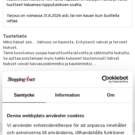
 verkkokaupasta
tuotteet haluamasi lopputuloksen osalta.
taloöljyt
ta & Viikset
talovoiteet
he 3: Kosteutus
teudenhoito
likiilto
t
Tarjous on voimassa 31.8.2026 asti, tai niin kauan kuin tuotteita
talovoiteet
distaminen
rinta ja naamiot
lipuna
matics Elixir
o
riittää.
rumit
distus
ltenrajausväri
yx
inkosuoja
Tuotetieto
mänympärysvoiteet
rumit
makarvat
nique Happy
aihetta Miehille
Miksi haluat sen… Vahvuus on kaunista. Erityisesti vahvat ja terveet
hiukset.
mien/Huulten Hoito
miväri
nique Happy For Men
nhoito
Tämä koostumus suojaa haaroittuvilta latvoilta ja sähköisiltä hiuksilta.
Se auttaa poistamaan myös kaikki kuluneet hiustenosat! Vahvat
kkisiveltmit
kastus
hiukset voivat kasvaa pidemmiksi ja kauniimmiksi…
kkivoide
teutus & Soujaus
Käyttö
Levitä märkiin, vastapestyihin hiuksiin juurista latvoihin. Anna vaikuttaa
tevoide
ranajo & Ihonpuhdistus
3-5 minuutin ajan ja huuhtele sitten huolellisesti pois.
justusvoide
Samtycke
Information
Om
Tuotenumero
kipuna
COG29-QL-385-XX-XX
teri
Denna webbplats använder cookies
siväri
Vi använder enhetsidentifierare för att anpassa innehållet
Suositut tuotteet
och annonserna till användarna, tillhandahålla funktioner
mänrajauskynät