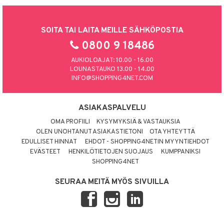
SOITA TAI LAITA MEILLE SÄHKÖPOSTIA
0800 9 18486
AUKIOLOAJAT: 10.00 - 16.00
LOUNASTAUKO 13.00 - 14.00
INFO@SHOPPING4NET.COM
ASIAKASPALVELU
OMA PROFIILI
KYSYMYKSIÄ & VASTAUKSIA
OLEN UNOHTANUT ASIAKASTIETONI
OTA YHTEYTTÄ
EDULLISET HINNAT
EHDOT - SHOPPING4NETIN MYYNTIEHDOT
EVÄSTEET
HENKILÖTIETOJEN SUOJAUS
KUMPPANIKSI
SHOPPING4NET
SEURAA MEITÄ MYÖS SIVUILLA