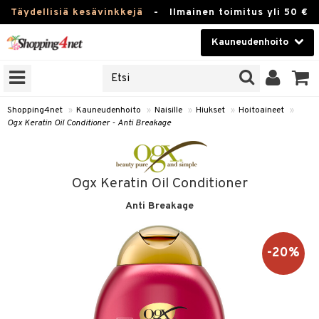
Täydellisiä kesävinkkejä
-
Ilmainen toimitus yli 50 €
Kauneudenhoito
ERKKEJÄ
Kauneudenhoito
M BRANDS
T
Piilolinssit
Shopping4net
»
Kauneudenhoito
»
Naisille
»
Hiukset
»
Hoitoaineet
»
Ogx Keratin Oil Conditioner - Anti Breakage
JAT
Luontaistuotteet
UOTTEITA
Apteekki
Ogx Keratin Oil Conditioner
Fitness
Anti Breakage
t
Koti & Sisustus
t Set
Lelut, Lapsi & Vauva
-20%
jat / Kammat
Tuotemerkkejä
skuurit
Kampanjat
stenlähtö