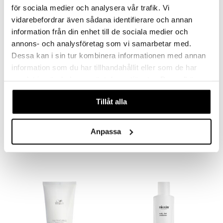
för sociala medier och analysera vår trafik. Vi
-25%
-33%
vidarebefordrar även sådana identifierare och annan
information från din enhet till de sociala medier och
annons- och analysföretag som vi samarbetar med.
Dessa kan i sin tur kombinera informationen med annan
information som du har tillhandahållit eller som de har
samlat in när du har använt deras tjänster. Du godkänner
våra cookies vid fortsatt användande av vår webbplats.
Tillåt alla
INVIGO SUN After Sun Express Conditioner
INVIGO Nutri Enrich Conditioner - Deep Nourishing
WELLA PROFESSIONALS
WELLA PROFESSIONALS
Anpassa
11,95
11,95
15,95
17,95
€
(
€
)
€
(
€
)