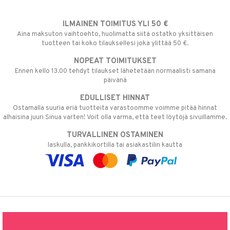
ILMAINEN TOIMITUS YLI 50 €
Aina maksuton vaihtoehto, huolimatta siitä ostatko yksittäisen
tuotteen tai koko tilauksellesi joka ylittää 50 €.
NOPEAT TOIMITUKSET
Ennen kello 13.00 tehdyt tilaukset lähetetään normaalisti samana
päivänä
EDULLISET HINNAT
Ostamalla suuria eriä tuotteita varastoomme voimme pitää hinnat
alhaisina juuri Sinua varten! Voit olla varma, että teet löytöjä sivuillamme.
TURVALLINEN OSTAMINEN
laskulla, pankkikortilla tai asiakastilin kautta