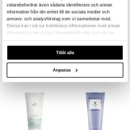
vidarebefordrar även sådana identifierare och annan
information från din enhet till de sociala medier och
annons- och analysföretag som vi samarbetar med.
Dessa kan i sin tur kombinera informationen med annan
information som du har tillhandahållit eller som de har
samlat in när du har använt deras tjänster. Du godkänner
våra cookies vid fortsatt användande av vår webbplats.
Tillåt alla
INVIGO SUN After Sun Express Conditioner
INVIGO Nutri Enrich Conditioner - Deep Nourishing
WELLA PROFESSIONALS
WELLA PROFESSIONALS
11,95
11,95
15,95
17,95
€
(
€
)
€
(
€
)
Anpassa