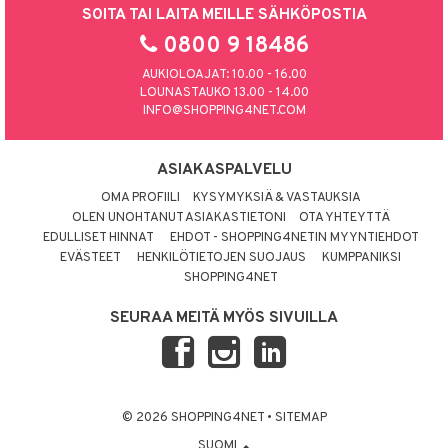
SOITA TAI LAITA MEILLE SÄHKÖPOSTIA
0800 9 18486
AUKIOLOAJAT: 10.00 - 16.00
LOUNASTAUKO 13.00 - 14.00
INFO@SHOPPING4NET.COM
ASIAKASPALVELU
OMA PROFIILI
KYSYMYKSIÄ & VASTAUKSIA
OLEN UNOHTANUT ASIAKASTIETONI
OTA YHTEYTTÄ
EDULLISET HINNAT
EHDOT - SHOPPING4NETIN MYYNTIEHDOT
EVÄSTEET
HENKILÖTIETOJEN SUOJAUS
KUMPPANIKSI
SHOPPING4NET
SEURAA MEITÄ MYÖS SIVUILLA
© 2026 SHOPPING4NET
•
SITEMAP
SUOMI