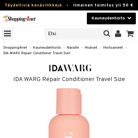
Täydellisiä kesävinkkejä
-
Ilmainen toimitus yli 50 €
Kauneudenhoito
ERKKEJÄ
Kauneudenhoito
M BRANDS
T
Piilolinssit
Shopping4net
»
Kauneudenhoito
»
Naisille
»
Hiukset
»
Hoitoaineet
»
IDA WARG Repair Conditioner Travel Size
JAT
Luontaistuotteet
UOTTEITA
Apteekki
IDA WARG Repair Conditioner Travel Size
Fitness
t
Koti & Sisustus
t Set
Lelut, Lapsi & Vauva
jat / Kammat
Tuotemerkkejä
skuurit
Kampanjat
stenlähtö