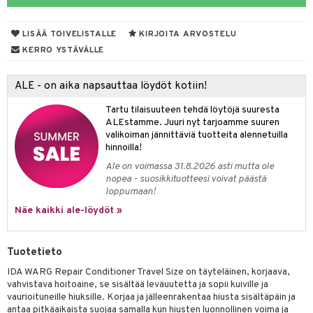
vojen poisto
nekorut
ulet
 de cologne
onhoito
LISÄÄ TOIVELISTALLE
KIRJOITA ARVOSTELU
vojen hoito
muksia
likiilto
o
 de parfum
i & Lapset
KERRO YSTÄVÄLLE
vovesi
vovoiteet
lipuna
nzer & Highlighter
nnet
 de toilette
inkotuotteet
t
ALE - on aika napsauttaa löydöt kotiin!
distus
kkä iho
metiikkalaukkuja
lirasva
kkivoide
okynnet
t tarvikkeet
japakkaukset
dorantit
stenlähtö
sasto
ito
iikkalaukkuja
Tartu tilaisuuteen tehdä löytöjä suuresta
mämeikinpoisto
va iho
rinta
auskynä
tevoide
sien hoito
kkaus
mät
ksukynttilät &
koistuotteet
sväri
inkotuotteet
sit
mit
otteita
ALEstamme. Juuri nyt tarjoamme suuren
onetuoksut
maali iho
japakkaukset
valikoiman jännittäviä tuotteita alennetuilla
kipuna
silakanpoisto
ut
liner / Kajaali
t Set
toaineet
koistuotteet
er shave balm
ko
onhoito
hinnoilla!
talosuihke
vainen iho
amiot
mer
silakat
setit
oripset
eruskettavat tuotteet
toilu
eruskettavat tuotteet
er shave lotion
inkotuotteet
Ale on voimassa 31.8.2026 asti mutta ole
nopea - suosikkituotteesi voivat päästä
rumit
teri
vikkeet
makarvat
kojen hoito
kölaitteet
vovoiteet
 de cologne
dorantit
linssit
loppumaan!
mänympärysvoiteet
ytetty Päivävoide
mivärit
vojen poisto
mpoot
Näe kaikki ale-löydöt »
metiikkalaukkuja
 de toilette
koistuotteet
UE
sienhoito
ien hoito
vikkeita
rinta
japakkaukset
eruskettavat tuotteet
e
spalvelu
Tuotetieto
siväri
rinta
japakkaus
vojen poisto
 10
 System
IDA WARG Repair Conditioner Travel Size on täyteläinen, korjaava,
ksiä & vastauksia
pytuotteita
amiot
ien hoito
vahvistava hoitoaine, se sisältää leväuutetta ja sopii kuiville ja
he 1: Puhdistus
ito
vaurioituneille hiuksille. Korjaa ja jälleenrakentaa hiusta sisältäpäin ja
tuotetta
hkugeelit & saippuat
ranajotuotteet
hkugeelit & saippuat
antaa pitkäaikaista suojaa samalla kun hiusten luonnollinen voima ja
he 2: Kirkastus
ien- ja Vartalonhoito