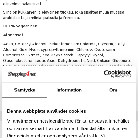
elinvoima palautuvat.
 verkkokaupasta
taloöljyt
ta & Viikset
talovoiteet
he 3: Kosteutus
teudenhoito
likiilto
t
Siinä on kukkainen ja eläväinen tuoksu, joka sisältää muun muassa
talovoiteet
arabialaista jasmiinia, patsulia ja freesiaa.
distaminen
rinta ja naamiot
lipuna
matics Elixir
o
100 % vegaaninen!
rumit
distus
ltenrajausväri
yx
inkosuoja
Ainesosat
mänympärysvoiteet
rumit
makarvat
nique Happy
aihetta Miehille
Aqua, Cetearyl Alcohol, Behentrimonium Chloride, Glycerin, Cetyl
Alcohol, Guar Hydroxypropyltrimonium Chloride, Cystoseira
mien/Huulten Hoito
miväri
nique Happy For Men
nhoito
Compressa Extract, Zea Mays Starch, Caprylyl Glycol,
Gluconolactone, Lactic Acid, Dehydroacetic Acid, Calcium Gluconate,
kkisiveltmit
kastus
Sodium Benzoate, Phenoxyethanol, Benzyl Salicylate, Benzyl Alcohol,
Linalool, Parfum
kkivoide
teutus & Soujaus
tevoide
ranajo & Ihonpuhdistus
Tuotenumero
Samtycke
Information
Om
justusvoide
CIW99-8P-100-XX-XX
kipuna
Denna webbplats använder cookies
Suositut tuotteet
teri
Vi använder enhetsidentifierare för att anpassa innehållet
siväri
och annonserna till användarna, tillhandahålla funktioner
-25%
-33%
för sociala medier och analysera vår trafik. Vi
mänrajauskynät