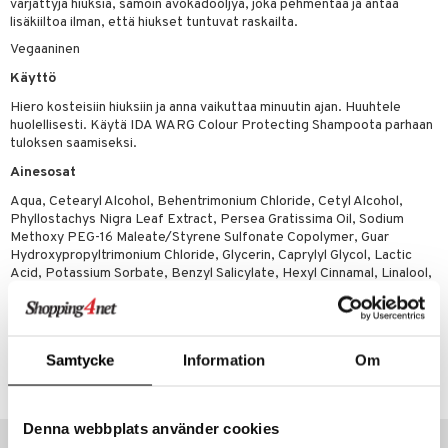
värjättyjä hiuksia, samoin avokadoöljyä, joka pehmentää ja antaa
 verkkokaupasta
taloöljyt
lisäkiiltoa ilman, että hiukset tuntuvat raskailta.
ta & Viikset
talovoiteet
he 3: Kosteutus
teudenhoito
likiilto
t
Vegaaninen
talovoiteet
distaminen
rinta ja naamiot
lipuna
matics Elixir
o
Käyttö
rumit
distus
ltenrajausväri
yx
inkosuoja
Hiero kosteisiin hiuksiin ja anna vaikuttaa minuutin ajan. Huuhtele
huolellisesti. Käytä IDA WARG Colour Protecting Shampoota parhaan
mänympärysvoiteet
rumit
makarvat
nique Happy
aihetta Miehille
tuloksen saamiseksi.
mien/Huulten Hoito
miväri
nique Happy For Men
nhoito
Ainesosat
Aqua, Cetearyl Alcohol, Behentrimonium Chloride, Cetyl Alcohol,
kkisiveltmit
kastus
Phyllostachys Nigra Leaf Extract, Persea Gratissima Oil, Sodium
Methoxy PEG-16 Maleate/Styrene Sulfonate Copolymer, Guar
kkivoide
teutus & Soujaus
Hydroxypropyltrimonium Chloride, Glycerin, Caprylyl Glycol, Lactic
tevoide
Acid, Potassium Sorbate, Benzyl Salicylate, Hexyl Cinnamal, Linalool,
ranajo & Ihonpuhdistus
Phenoxyethanol, Parfum
justusvoide
kipuna
Tuotenumero
Samtycke
Information
Om
CIW42-8P-250-XX-XX
teri
siväri
Denna webbplats använder cookies
Suositut tuotteet
mänrajauskynät