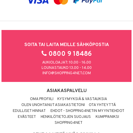
SOITA TAI LAITA MEILLE SÄHKÖPOSTIA
0800 9 18486
AUKIOLOAJAT: 10.00 - 16.00
LOUNASTAUKO 13.00 - 14.00
INFO@SHOPPING4NET.COM
ASIAKASPALVELU
OMA PROFIILI
KYSYMYKSIÄ & VASTAUKSIA
OLEN UNOHTANUT ASIAKASTIETONI
OTA YHTEYTTÄ
EDULLISET HINNAT
EHDOT - SHOPPING4NETIN MYYNTIEHDOT
EVÄSTEET
HENKILÖTIETOJEN SUOJAUS
KUMPPANIKSI
SHOPPING4NET