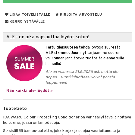
vojen poisto
nekorut
ulet
 de cologne
onhoito
LISÄÄ TOIVELISTALLE
KIRJOITA ARVOSTELU
vojen hoito
muksia
likiilto
o
 de parfum
i & Lapset
KERRO YSTÄVÄLLE
vovesi
vovoiteet
lipuna
nzer & Highlighter
nnet
 de toilette
inkotuotteet
t
ALE - on aika napsauttaa löydöt kotiin!
distus
kkä iho
metiikkalaukkuja
lirasva
kkivoide
okynnet
t tarvikkeet
japakkaukset
dorantit
stenlähtö
sasto
ito
iikkalaukkuja
Tartu tilaisuuteen tehdä löytöjä suuresta
mämeikinpoisto
va iho
rinta
auskynä
tevoide
sien hoito
kkaus
mät
ksukynttilät &
koistuotteet
sväri
inkotuotteet
sit
mit
otteita
ALEstamme. Juuri nyt tarjoamme suuren
onetuoksut
maali iho
japakkaukset
valikoiman jännittäviä tuotteita alennetuilla
kipuna
silakanpoisto
ut
liner / Kajaali
t Set
toaineet
koistuotteet
er shave balm
ko
onhoito
hinnoilla!
talosuihke
vainen iho
amiot
mer
silakat
setit
oripset
eruskettavat tuotteet
toilu
eruskettavat tuotteet
er shave lotion
inkotuotteet
Ale on voimassa 31.8.2026 asti mutta ole
nopea - suosikkituotteesi voivat päästä
rumit
teri
vikkeet
makarvat
kojen hoito
kölaitteet
vovoiteet
 de cologne
dorantit
linssit
loppumaan!
mänympärysvoiteet
ytetty Päivävoide
mivärit
vojen poisto
mpoot
Näe kaikki ale-löydöt »
metiikkalaukkuja
 de toilette
koistuotteet
UE
sienhoito
ien hoito
vikkeita
rinta
japakkaukset
eruskettavat tuotteet
e
spalvelu
Tuotetieto
siväri
rinta
japakkaus
vojen poisto
 10
 System
IDA WARG Colour Protecting Conditioner on värinsäilyttävä ja hoitava
ksiä & vastauksia
pytuotteita
amiot
ien hoito
hoitoaine, jossa on lämpösuoja.
he 1: Puhdistus
ito
tuotetta
Se sisältää bambu-uutetta, joka korjaa ja suojaa vaurioituneita ja
hkugeelit & saippuat
ranajotuotteet
hkugeelit & saippuat
he 2: Kirkastus
ien- ja Vartalonhoito