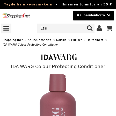
Täydellisiä kesävinkkejä
-
Ilmainen toimitus yli 50 €
Kauneudenhoito
ERKKEJÄ
Kauneudenhoito
M BRANDS
T
Piilolinssit
Shopping4net
»
Kauneudenhoito
»
Naisille
»
Hiukset
»
Hoitoaineet
»
IDA WARG Colour Protecting Conditioner
JAT
Luontaistuotteet
UOTTEITA
Apteekki
IDA WARG Colour Protecting Conditioner
Fitness
t
Koti & Sisustus
t Set
Lelut, Lapsi & Vauva
jat / Kammat
Tuotemerkkejä
skuurit
Kampanjat
stenlähtö