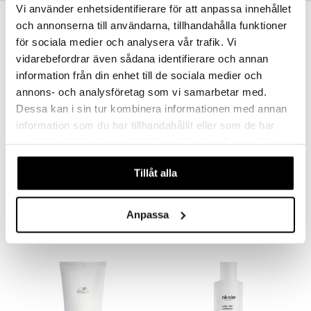
Vi använder enhetsidentifierare för att anpassa innehållet
och annonserna till användarna, tillhandahålla funktioner
-25%
-33%
för sociala medier och analysera vår trafik. Vi
vidarebefordrar även sådana identifierare och annan
information från din enhet till de sociala medier och
annons- och analysföretag som vi samarbetar med.
Dessa kan i sin tur kombinera informationen med annan
information som du har tillhandahållit eller som de har
samlat in när du har använt deras tjänster. Du godkänner
våra cookies vid fortsatt användande av vår webbplats.
INVIGO SUN After Sun Express Conditioner
INVIGO Nutri Enrich Conditioner - Deep Nourishing
Tillåt alla
WELLA PROFESSIONALS
WELLA PROFESSIONALS
11,95
11,95
15,95
17,95
€
(
€
)
€
(
€
)
Anpassa