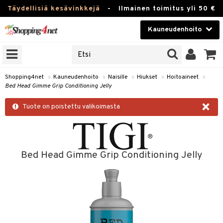
Täydellisiä kesävinkkejä
-
Ilmainen toimitus yli 50 €
Kauneudenhoito
ERKKEJÄ
Kauneudenhoito
M BRANDS
T
Piilolinssit
Shopping4net
»
Kauneudenhoito
»
Naisille
»
Hiukset
»
Hoitoaineet
»
Bed Head Gimme Grip Conditioning Jelly
JAT
Luontaistuotteet
×
UOTTEITA
Tuote on poistettu valikoimasta
Apteekki
Fitness
t
Koti & Sisustus
Bed Head Gimme Grip Conditioning Jelly
t Set
Lelut, Lapsi & Vauva
jat / Kammat
Tuotemerkkejä
skuurit
Kampanjat
stenlähtö