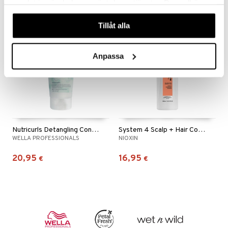
samlat in när du har använt deras tjänster. Du godkänner
våra cookies vid fortsatt användande av vår webbplats.
Tillåt alla
Anpassa
Nutricurls Detangling Conditioner - Waves & Curls
System 4 Scalp + Hair Conditioner
WELLA PROFESSIONALS
NIOXIN
20,95
16,95
€
€