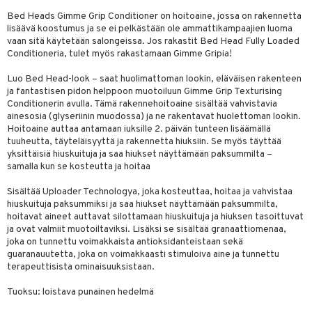
vojen poisto
nekorut
Bed Heads Gimme Grip Conditioner on hoitoaine, jossa on rakennetta
ulet
 de cologne
onhoito
lisäävä koostumus ja se ei pelkästään ole ammattikampaajien luoma
vojen hoito
muksia
likiilto
o
 de parfum
vaan sitä käytetään salongeissa. Jos rakastit Bed Head Fully Loaded
i & Lapset
Conditioneria, tulet myös rakastamaan Gimme Gripia!
vovesi
vovoiteet
lipuna
nzer & Highlighter
nnet
 de toilette
inkotuotteet
t
Luo Bed Head-look – saat huolimattoman lookin, eläväisen rakenteen
distus
kkä iho
metiikkalaukkuja
lirasva
kkivoide
okynnet
t tarvikkeet
japakkaukset
dorantit
stenlähtö
sasto
ito
iikkalaukkuja
ja fantastisen pidon helppoon muotoiluun Gimme Grip Texturising
Conditionerin avulla. Tämä rakennehoitoaine sisältää vahvistavia
mämeikinpoisto
va iho
rinta
auskynä
tevoide
sien hoito
kkaus
mät
ksukynttilät &
koistuotteet
sväri
inkotuotteet
sit
mit
otteita
ainesosia (glyseriinin muodossa) ja ne rakentavat huolettoman lookin.
onetuoksut
Hoitoaine auttaa antamaan iuksille 2. päivän tunteen lisäämällä
maali iho
japakkaukset
kipuna
silakanpoisto
ut
liner / Kajaali
t Set
toaineet
koistuotteet
er shave balm
ko
onhoito
tuuheutta, täyteläisyyttä ja rakennetta hiuksiin. Se myös täyttää
talosuihke
yksittäisiä hiuskuituja ja saa hiukset näyttämään paksummilta –
vainen iho
amiot
mer
silakat
setit
oripset
eruskettavat tuotteet
toilu
eruskettavat tuotteet
er shave lotion
inkotuotteet
samalla kun se kosteutta ja hoitaa
rumit
teri
vikkeet
makarvat
kojen hoito
kölaitteet
vovoiteet
 de cologne
dorantit
linssit
Sisältää Uploader Technologya, joka kosteuttaa, hoitaa ja vahvistaa
hiuskuituja paksummiksi ja saa hiukset näyttämään paksummilta,
mänympärysvoiteet
ytetty Päivävoide
mivärit
vojen poisto
mpoot
metiikkalaukkuja
 de toilette
koistuotteet
UE
hoitavat aineet auttavat silottamaan hiuskuituja ja hiuksen tasoittuvat
ja ovat valmiit muotoiltaviksi. Lisäksi se sisältää granaattiomenaa,
sienhoito
ien hoito
vikkeita
rinta
japakkaukset
eruskettavat tuotteet
e
joka on tunnettu voimakkaista antioksidanteistaan sekä
spalvelu
guaranauutetta, joka on voimakkaasti stimuloiva aine ja tunnettu
siväri
rinta
japakkaus
vojen poisto
 10
 System
terapeuttisista ominaisuuksistaan.
ksiä & vastauksia
pytuotteita
amiot
ien hoito
he 1: Puhdistus
ito
Tuoksu: loistava punainen hedelmä
tuotetta
hkugeelit & saippuat
ranajotuotteet
hkugeelit & saippuat
he 2: Kirkastus
ien- ja Vartalonhoito