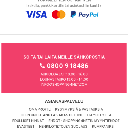
TURVALLINEN OSTAMINEN
laskulla, pankkikortilla tai asiakastilin kautta
SOITA TAI LAITA MEILLE SÄHKÖPOSTIA
0800 9 18486
AUKIOLOAJAT: 10.00 - 16.00
LOUNASTAUKO 13.00 - 14.00
INFO@SHOPPING4NET.COM
ASIAKASPALVELU
OMA PROFIILI
KYSYMYKSIÄ & VASTAUKSIA
OLEN UNOHTANUT ASIAKASTIETONI
OTA YHTEYTTÄ
EDULLISET HINNAT
EHDOT - SHOPPING4NETIN MYYNTIEHDOT
EVÄSTEET
HENKILÖTIETOJEN SUOJAUS
KUMPPANIKSI