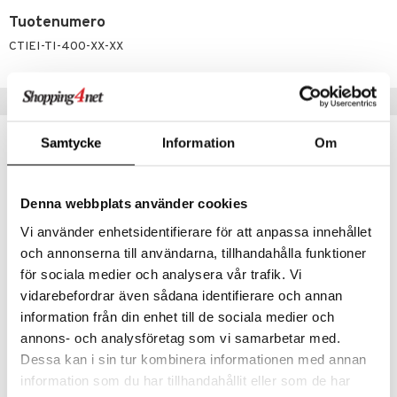
 verkkokaupasta
taloöljyt
Tuotenumero
ta & Viikset
talovoiteet
he 3: Kosteutus
teudenhoito
likiilto
t
CTIEI-TI-400-XX-XX
talovoiteet
distaminen
rinta ja naamiot
lipuna
matics Elixir
o
rumit
distus
ltenrajausväri
yx
inkosuoja
Suositut tuotteet
mänympärysvoiteet
rumit
makarvat
nique Happy
aihetta Miehille
Samtycke
Information
Om
-25%
-33%
mien/Huulten Hoito
miväri
nique Happy For Men
nhoito
kkisiveltmit
kastus
Denna webbplats använder cookies
kkivoide
teutus & Soujaus
Vi använder enhetsidentifierare för att anpassa innehållet
tevoide
ranajo & Ihonpuhdistus
och annonserna till användarna, tillhandahålla funktioner
justusvoide
för sociala medier och analysera vår trafik. Vi
vidarebefordrar även sådana identifierare och annan
kipuna
information från din enhet till de sociala medier och
INVIGO SUN After Sun Express Conditioner
INVIGO Nutri Enrich Conditioner - Deep Nourishing
teri
annons- och analysföretag som vi samarbetar med.
WELLA PROFESSIONALS
WELLA PROFESSIONALS
Dessa kan i sin tur kombinera informationen med annan
siväri
11,95
11,95
15,95
17,95
€
(
€
)
€
(
€
)
information som du har tillhandahållit eller som de har
mänrajauskynät