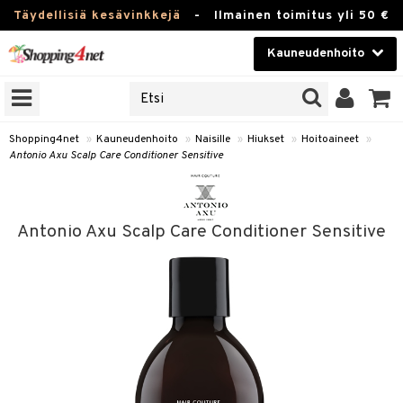
Täydellisiä kesävinkkejä
-
Ilmainen toimitus yli 50 €
Kauneudenhoito
ERKKEJÄ
Kauneudenhoito
M BRANDS
T
Piilolinssit
Shopping4net
»
Kauneudenhoito
»
Naisille
»
Hiukset
»
Hoitoaineet
»
Antonio Axu Scalp Care Conditioner Sensitive
JAT
Luontaistuotteet
UOTTEITA
Apteekki
Antonio Axu Scalp Care Conditioner Sensitive
Fitness
t
Koti & Sisustus
t Set
Lelut, Lapsi & Vauva
jat / Kammat
Tuotemerkkejä
skuurit
Kampanjat
stenlähtö