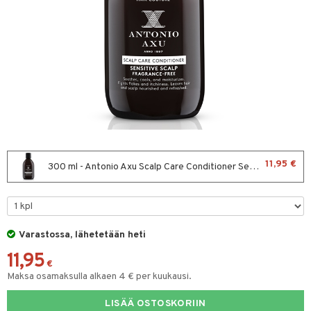
sväri
toaineet
isteita
ivashamppoo
ve-in hoitoaine
toilu
ssuihkeet
kölaitteet
11,95 €
300 ml - Antonio Axu Scalp Care Conditioner Sensitive
arat
mpoot
lto & Antifrizz
ohoitoa
pösuojat
ito
Varastossa, lähetetään heti
heuttavat tuotteet
inkotuotteet
11,95
€
Maksa osamaksulla alkaen 4 € per kuukausi.
a & Geeli
koistuotteet
lakorut
iikka
eruskettavat tuotteet
vakorut
LISÄÄ OSTOSKORIIN
t Set
mit