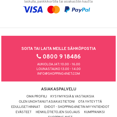
laskulla, pankkikortilla tai asiakastilin kautta
SOITA TAI LAITA MEILLE SÄHKÖPOSTIA
0800 9 18486
AUKIOLOAJAT: 10.00 - 16.00
LOUNASTAUKO 13.00 - 14.00
INFO@SHOPPING4NET.COM
ASIAKASPALVELU
OMA PROFIILI
KYSYMYKSIÄ & VASTAUKSIA
OLEN UNOHTANUT ASIAKASTIETONI
OTA YHTEYTTÄ
EDULLISET HINNAT
EHDOT - SHOPPING4NETIN MYYNTIEHDOT
EVÄSTEET
HENKILÖTIETOJEN SUOJAUS
KUMPPANIKSI