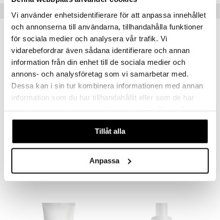
Suositut tuotteet
Vi använder enhetsidentifierare för att anpassa innehållet
och annonserna till användarna, tillhandahålla funktioner
-25%
-33%
för sociala medier och analysera vår trafik. Vi
vidarebefordrar även sådana identifierare och annan
information från din enhet till de sociala medier och
annons- och analysföretag som vi samarbetar med.
Dessa kan i sin tur kombinera informationen med annan
information som du har tillhandahållit eller som de har
samlat in när du har använt deras tjänster. Du godkänner
våra cookies vid fortsatt användande av vår webbplats.
Tillåt alla
INVIGO SUN After Sun Express Conditioner
INVIGO Nutri Enrich Conditioner - Deep Nourishing
WELLA PROFESSIONALS
WELLA PROFESSIONALS
Anpassa
11,95
11,95
15,95
17,95
€
(
€
)
€
(
€
)