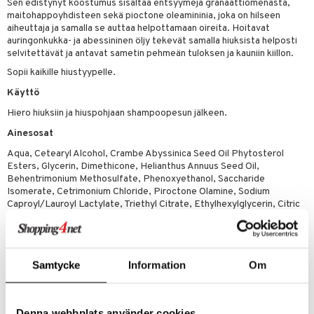
Sen edistynyt koostumus sisältää entsyymejä granaattiomenasta,
 verkkokaupasta
taloöljyt
maitohappoyhdisteen sekä pioctone oleamininia, joka on hilseen
ta & Viikset
talovoiteet
he 3: Kosteutus
teudenhoito
likiilto
t
aiheuttaja ja samalla se auttaa helpottamaan oireita. Hoitavat
talovoiteet
auringonkukka- ja abessininen öljy tekevät samalla hiuksista helposti
distaminen
rinta ja naamiot
lipuna
matics Elixir
o
selvitettävät ja antavat sametin pehmeän tuloksen ja kauniin kiillon.
rumit
distus
ltenrajausväri
yx
inkosuoja
Sopii kaikille hiustyypelle.
mänympärysvoiteet
Käyttö
rumit
makarvat
nique Happy
aihetta Miehille
Hiero hiuksiin ja hiuspohjaan shampoopesun jälkeen.
mien/Huulten Hoito
miväri
nique Happy For Men
nhoito
Ainesosat
kkisiveltmit
kastus
Aqua, Cetearyl Alcohol, Crambe Abyssinica Seed Oil Phytosterol
Esters, Glycerin, Dimethicone, Helianthus Annuus Seed Oil,
kkivoide
teutus & Soujaus
Behentrimonium Methosulfate, Phenoxyethanol, Saccharide
tevoide
Isomerate, Cetrimonium Chloride, Piroctone Olamine, Sodium
ranajo & Ihonpuhdistus
Caproyl/Lauroyl Lactylate, Triethyl Citrate, Ethylhexylglycerin, Citric
justusvoide
Acid, Sodium Citrate, Phragmites Kharka Extract, Poria Cocos
Extract, Sodium Benzoate.
kipuna
teri
Samtycke
Information
Om
Tuotenumero
CAA24-D9-300-XX-XX
siväri
mänrajauskynät
Denna webbplats använder cookies