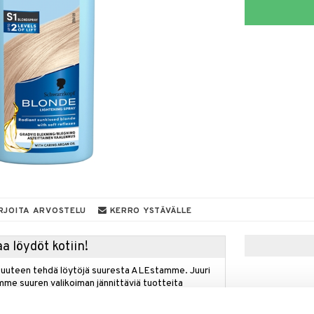
RJOITA ARVOSTELU
KERRO YSTÄVÄLLE
a löydöt kotiin!
isuuteen tehdä löytöjä suuresta ALEstamme. Juuri
mme suuren valikoiman jännittäviä tuotteita
a hinnoilla!