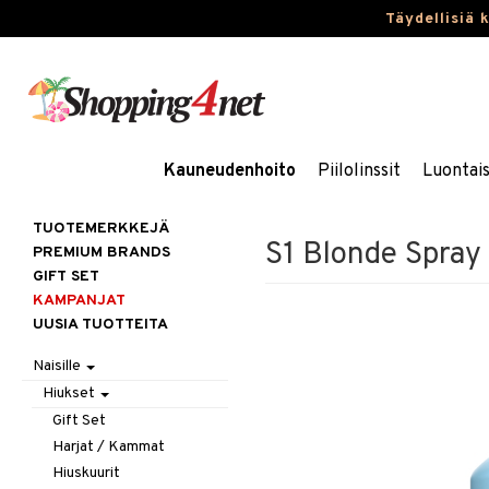
Täydellisiä 
Kauneudenhoito
Piilolinssit
Luontai
TUOTEMERKKEJÄ
S1 Blonde Spray
PREMIUM BRANDS
GIFT SET
KAMPANJAT
UUSIA TUOTTEITA
Naisille
Hiukset
Gift Set
Harjat / Kammat
Hiuskuurit