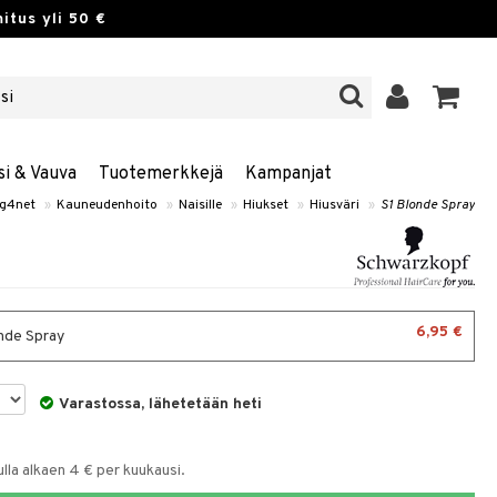
itus yli 50 €
si & Vauva
Tuotemerkkejä
Kampanjat
g4net
»
Kauneudenhoito
»
Naisille
»
Hiukset
»
Hiusväri
»
S1 Blonde Spray
6,95 €
nde Spray
Varastossa, lähetetään heti
la alkaen 4 € per kuukausi.