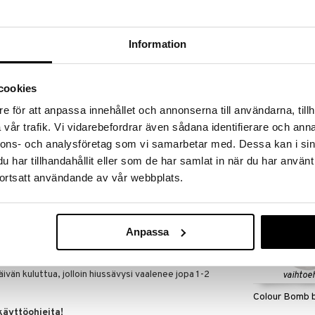
massa 31.8.2026 asti mutta ole nopea -
otteesi voivat päästä loppumaan!
i ale-löydöt »
Information
Saatavana
vaihtoe
Color Touch
cookies
ke joka antaa sinulle upeita auringon vaalentamia
ittain, ¼ sävyä jokaisella levityskerralla ja suihke
e för att anpassa innehållet och annonserna till användarna, tillh
WELLA PROFES
at ja kiiltävät! Tämän fantastisen vaalennussuihkeen
vår trafik. Vi vidarebefordrar även sådana identifierare och anna
13,95
tuloksen haluat! Suihkuta hiuksiin luodaksesi
alk.
nnons- och analysföretag som vi samarbetar med. Dessa kan i sin
htia. Vahvista tulosta olemalla auringossa tai
lla!
har tillhandahållit eller som de har samlat in när du har använt
yn ja antaa pehmeitä kesäisiä raitoja ja kauniin
ortsatt användande av vår webbplats.
sävyä.
Vältä kasvojen aluetta ja erityisesti silmiä. Kampaa
Anpassa
isesti. Ei tule pestä pois hiuksista. Saadaksesi
et ulkoiselle lämmölle kuten esim. auringonvalolle tai
ada entistäkin vaaleamman tuloksen voit suihkuttaa
Saatavana
ivän kuluttua, jolloin hiussävysi vaalenee jopa 1-2
vaihtoe
Colour Bomb 
äyttöohjeita!