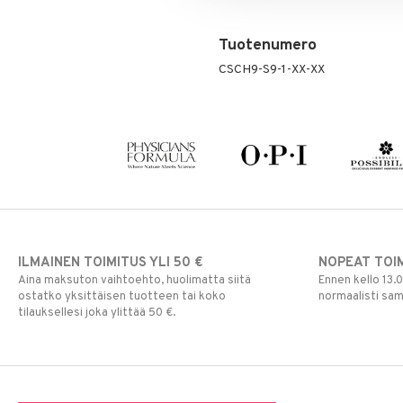
Puuteri
Ripsiväri
Tuotenumero
Silmänrajauskynät
CSCH9-S9-1-XX-XX
ILMAINEN TOIMITUS YLI 50 €
NOPEAT TOI
Aina maksuton vaihtoehto, huolimatta siitä
Ennen kello 13.
ostatko yksittäisen tuotteen tai koko
normaalisti sa
tilauksellesi joka ylittää 50 €.