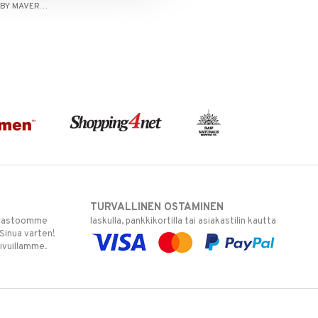
COLOUR BOMB BY MAVERICK
TURVALLINEN OSTAMINEN
varastoomme
laskulla, pankkikortilla tai asiakastilin kautta
 Sinua varten!
sivuillamme.