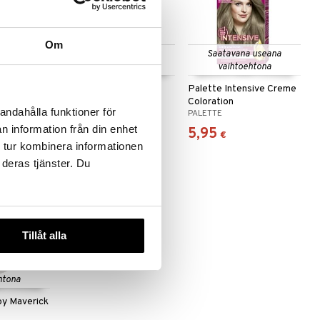
Om
 useana
Saatavana useana
Saatavana useana
htona
vaihtoehtona
vaihtoehtona
Natural & Easy
Palette Intensive Creme
Coloration
andahålla funktioner för
SIONALS
SCHWARZKOPF
PALETTE
n information från din enhet
8,95
5,95
€
€
€
 tur kombinera informationen
 deras tjänster. Du
Tillåt alla
 useana
htona
by Maverick