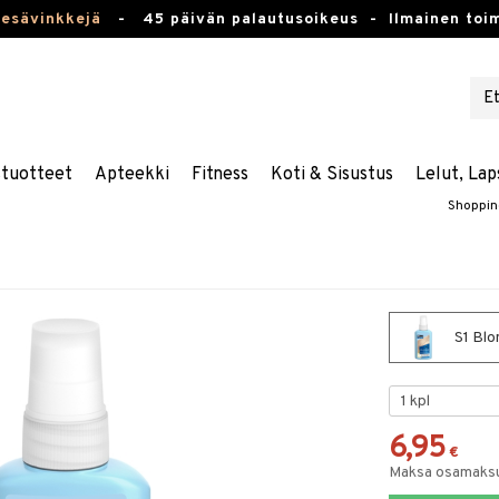
kesävinkkejä
-
45 päivän palautusoikeus -
Ilmainen toim
stuotteet
Apteekki
Fitness
Koti & Sisustus
Lelut, Lap
Shoppin
S1 Blo
6,95
€
Maksa osamaksul