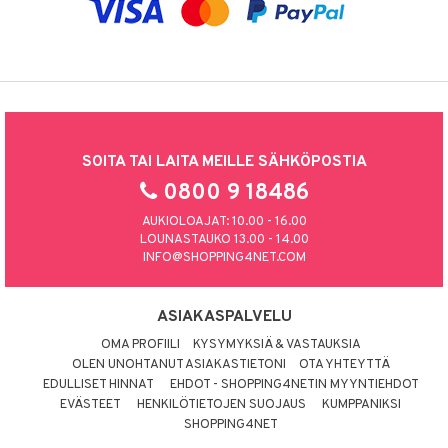
SOITA TAI LAITA MEILLE SÄHKÖPOSTIA
0800 9 18486
AUKIOLOAJAT: 10.00 - 16.00
LOUNASTAUKO 13.00 - 14.00
INFO@SHOPPING4NET.COM
ASIAKASPALVELU
OMA PROFIILI
KYSYMYKSIÄ & VASTAUKSIA
OLEN UNOHTANUT ASIAKASTIETONI
OTA YHTEYTTÄ
EDULLISET HINNAT
EHDOT - SHOPPING4NETIN MYYNTIEHDOT
EVÄSTEET
HENKILÖTIETOJEN SUOJAUS
KUMPPANIKSI
SHOPPING4NET