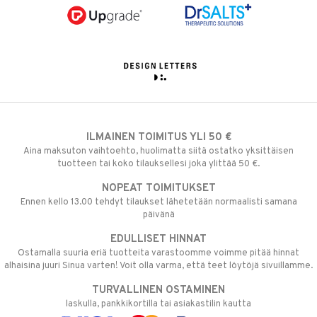
ILMAINEN TOIMITUS YLI 50 €
Aina maksuton vaihtoehto, huolimatta siitä ostatko yksittäisen
tuotteen tai koko tilauksellesi joka ylittää 50 €.
NOPEAT TOIMITUKSET
Ennen kello 13.00 tehdyt tilaukset lähetetään normaalisti samana
päivänä
EDULLISET HINNAT
Ostamalla suuria eriä tuotteita varastoomme voimme pitää hinnat
alhaisina juuri Sinua varten! Voit olla varma, että teet löytöjä sivuillamme.
TURVALLINEN OSTAMINEN
laskulla, pankkikortilla tai asiakastilin kautta