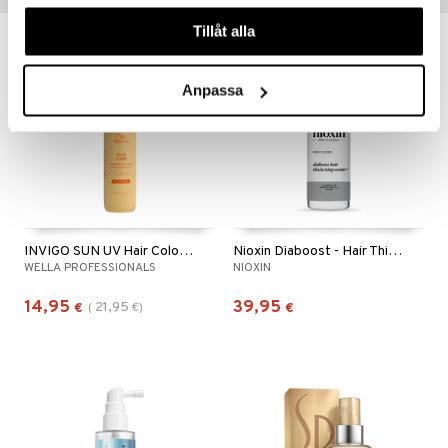
våra cookies vid fortsatt användande av vår webbplats.
Tillåt alla
-32%
Anpassa
INVIGO SUN UV Hair Color Protection Spray
Nioxin Diaboost - Hair Thickening Serum
WELLA PROFESSIONALS
NIOXIN
14,95
39,95
21,95
€
(
€
)
€