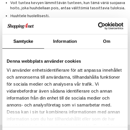
Voit tuntea kevyen lämmittävän tunteen, kun tämä väriä suojaava
hoito, joka huuhdellaan pois, antaa välittömiä tasoittavia tuloksia.
Huuhtele huolellisesti.
Jatka Super Smooth Conditioner -hoitoaineella, jos haluat.
Ainesosat
Alcohol Denat., Propylene Glycol, Glycerin, Water (Aqua, Eau),
Samtycke
Information
Om
Myristyl Alcohol, Behentrimonium Chloride, Ethylhexyl Olivate,
Hydrolyzed Soy Protein, Squalane, Polyquaternium-73, Cetrimonium
Chloride, Magnesium Nitrate, Magnesium Chloride, Isopropyl Alcohol,
Denna webbplats använder cookies
Phenoxyethanol, Sodium Benzoate, Methylchloroisothiazolinone,
Methylisothiazolinone, Fragrance (Parfum), Limonene,
Vi använder enhetsidentifierare för att anpassa innehållet
Hexamethylindanopyran, Benzyl Salicylate, Geraniol, Hexyl Cinnamal,
och annonserna till användarna, tillhandahålla funktioner
Juniperus Virginiana Oil, Geranyl Acetate, Hydroxycitronellal, Linalool,
Benzyl Benzoate, Pinene, Tetramethyl
för sociala medier och analysera vår trafik. Vi
Acetyloctahydronaphthalenes, Citronellol, Citral
vidarebefordrar även sådana identifierare och annan
information från din enhet till de sociala medier och
Tuotenumero
annons- och analysföretag som vi samarbetar med.
CPL43-P6-150-XX-XX
Dessa kan i sin tur kombinera informationen med annan
information som du har tillhandahållit eller som de har
samlat in när du har använt deras tjänster. Du godkänner
Suositut tuotteet