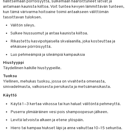
hallitsemaan pörröisyyttä, sulkemaan haaroittuneet latvat ja
 verkkokaupasta
taloöljyt
antamaan kaunista kiiltoa. Voit tuntea kevyen lämmittävän tunteen,
ta & Viikset
talovoiteet
he 3: Kosteutus
teudenhoito
likiilto
t
kun tämä värivarma hoitoaine toimii antaakseen välittömän
talovoiteet
tasoittavan tuloksen.
distaminen
rinta ja naamiot
lipuna
matics Elixir
o
Välitön sileys.
rumit
distus
ltenrajausväri
yx
inkosuoja
Sulkee hiussuomut ja antaa kaunista kiiltoa.
mänympärysvoiteet
rumit
makarvat
nique Happy
aihetta Miehille
Rikastettu kasvipohjaisella skvalaanilla, joka kosteuttaa ja
ehkäisee pörröisyyttä.
mien/Huulten Hoito
miväri
nique Happy For Men
nhoito
Luo pehmeämpiä ja sileämpiä kampauksia
kkisiveltmit
kastus
Hiustyyppi
Täydellinen kaikille hiustyypeille.
kkivoide
teutus & Soujaus
Tuoksu
tevoide
Ylellinen, mehukas tuoksu, jossa on vivahteita omenasta,
ranajo & Ihonpuhdistus
sinivadelmasta, valkoisesta persikasta ja metsämansikasta.
justusvoide
Käyttö
kipuna
Käytä 1–3 kertaa viikossa tai kun haluat välitöntä pehmeyttä.
teri
Puserra ylimääräinen vesi pois shampoopesun jälkeen.
Levitä latvoista alkaen ja etene ylöspäin.
siväri
Hiero tai kampaa hiukset läpi ja anna vaikuttaa 10–15 sekuntia.
mänrajauskynät