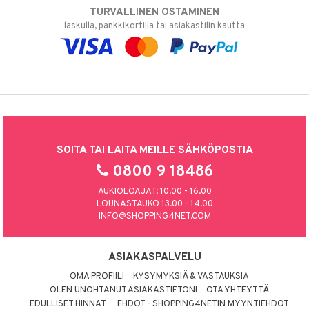
TURVALLINEN OSTAMINEN
laskulla, pankkikortilla tai asiakastilin kautta
SOITA TAI LAITA MEILLE SÄHKÖPOSTIA
0800 9 18486
AUKIOLOAJAT: 10.00 - 16.00
LOUNASTAUKO 13.00 - 14.00
INFO@SHOPPING4NET.COM
ASIAKASPALVELU
OMA PROFIILI
KYSYMYKSIÄ & VASTAUKSIA
OLEN UNOHTANUT ASIAKASTIETONI
OTA YHTEYTTÄ
EDULLISET HINNAT
EHDOT - SHOPPING4NETIN MYYNTIEHDOT