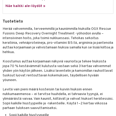
 verkkokaupasta
taloöljyt
Näe kaikki ale-löydöt »
ta & Viikset
talovoiteet
he 3: Kosteutus
teudenhoito
likiilto
t
talovoiteet
distaminen
rinta ja naamiot
lipuna
matics Elixir
o
Tuotetieto
rumit
distus
ltenrajausväri
yx
inkosuoja
Herää vahvemmilla, terveemmillä ja kauniimmilla hiuksilla OGX Rescue
mänympärysvoiteet
Fusions Deep Recovery Overnight Treatment -yöhoidon avulla –
rumit
makarvat
nique Happy
aihetta Miehille
intensiivinen hoito, joka toimii nukkuessasi. Tehokas sekoitus
keratiinia, vehnäproteiineja, pro-vitamiini B5:tä, arginiinia ja pantenolia
mien/Huulten Hoito
miväri
nique Happy For Men
nhoito
auttaa korjaamaan ja vahvistamaan hiuksia samalla kun se lisää kiiltoa ja
hehkua.
kkisiveltmit
kastus
Koostumus auttaa korjaamaan näkyviä vaurioita ja tekee hiuksista
kkivoide
teutus & Soujaus
jopa 70 % kestävämmät kulutusta vastaan sekä 3 kertaa vahvemmat
tevoide
yhden yön käytön jälkeen. Lisäksi laventelin ja kamomillan rauhoittavat
ranajo & Ihonpuhdistus
tuoksut luovat rentouttavan kokemuksen, täydellisen hyvään
justusvoide
yöuneen.
kipuna
Levitä vain pieni määrä kosteisiin tai kuiviin hiuksiin ennen
nukkumaanmenoa – ei tarvitse huuhdella, ei tahraavia tyynyjä, ei
teri
ylimääräistä vaivaa. Vain kauniit, kiiltävät ja vahvat hiukset herätessäsi.
Sopii kaikille hiustyypeille ja -rakenteille. Käytä 1–2 kertaa viikossa
siväri
parhaan tuloksen saavuttamiseksi.
mänrajauskynät
Sopii kaikille hiustyypeille