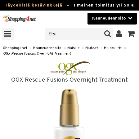
Täydellisiä kesävinkkejä
-
Ilmainen toimitus yli 50 €
Kauneudenhoito
ERKKEJÄ
Kauneudenhoito
M BRANDS
T
Piilolinssit
Shopping4net
»
Kauneudenhoito
»
Naisille
»
Hiukset
»
Hiuskuurit
»
OGX Rescue Fusions Overnight Treatment
JAT
Luontaistuotteet
UOTTEITA
Apteekki
OGX Rescue Fusions Overnight Treatment
Fitness
t
Koti & Sisustus
t Set
Lelut, Lapsi & Vauva
jat / Kammat
Tuotemerkkejä
skuurit
Kampanjat
stenlähtö