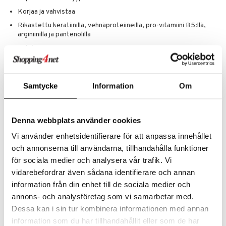
Korjaa ja vahvistaa
Rikastettu keratiinilla, vehnäproteiineilla, pro-vitamiini B5:llä,
arginiinilla ja pantenolilla
Ei tahroja, ei vaivaa
Rentouttava tuoksu
Käyttö
Samtycke
Information
Om
Levitä pieni määrä kämmenelle, hiero käsiä yhteen ja levitä tasaisesti
kosteisiin tai kuiviin hiuksiin latvoista ylöspäin ennen
nukkumaanmenoa. Ei tarvitse huuhdella. Muotoile kuten tavallisesti.
Denna webbplats använder cookies
Parhaan tuloksen saavuttamiseksi käytä 1-2 kertaa viikossa.
Vi använder enhetsidentifierare för att anpassa innehållet
Ainesosat
och annonserna till användarna, tillhandahålla funktioner
Aqua, Sodium Methyl Cocoyl Taurate, Decyl Glucoside,
för sociala medier och analysera vår trafik. Vi
Cocamidopropyl Betaine, Sodium Chloride, Glycerin, Hydrolyzed
vidarebefordrar även sådana identifierare och annan
Hyaluronic Acid, Panthenol, Sodium Hydrolyzed Potato Starch
Dodecenylsuccinate, Coco-Glucoside, Amodimethicone, Guar
information från din enhet till de sociala medier och
Hydroxypropyltrimonium Chloride, Hydrogenated Castor Oil, Coconut
annons- och analysföretag som vi samarbetar med.
Acid, Disodium Tetrapropenyl Succinate, Glycol Distearate, Peg-150
Dessa kan i sin tur kombinera informationen med annan
Distearate, Hexylene Glycol, Citric Acid, Sodium Hydroxide, Sodium
Benzoate, Benzoic Acid, Parfum
information som du har tillhandahållit eller som de har