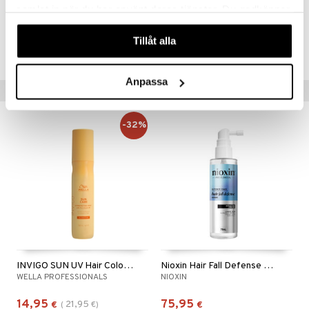
samlat in när du har använt deras tjänster. Du godkänner
våra cookies vid fortsatt användande av vår webbplats.
Tuotenumero
Tillåt alla
COX30-QL-125-XX-XX
Anpassa
Suositut tuotteet
-32%
INVIGO SUN UV Hair Color Protection Spray
Nioxin Hair Fall Defense Serum
WELLA PROFESSIONALS
NIOXIN
14,95
75,95
21,95
€
(
€
)
€