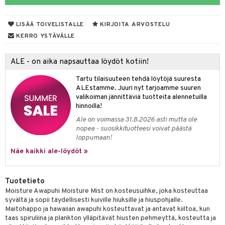
vojen poisto
nekorut
ulet
 de cologne
onhoito
LISÄÄ TOIVELISTALLE
KIRJOITA ARVOSTELU
vojen hoito
muksia
likiilto
o
 de parfum
i & Lapset
KERRO YSTÄVÄLLE
vovesi
vovoiteet
lipuna
nzer & Highlighter
nnet
 de toilette
inkotuotteet
t
ALE - on aika napsauttaa löydöt kotiin!
distus
kkä iho
metiikkalaukkuja
lirasva
kkivoide
okynnet
t tarvikkeet
japakkaukset
dorantit
stenlähtö
sasto
ito
iikkalaukkuja
Tartu tilaisuuteen tehdä löytöjä suuresta
mämeikinpoisto
va iho
rinta
auskynä
tevoide
sien hoito
kkaus
mät
ksukynttilät &
koistuotteet
sväri
inkotuotteet
sit
mit
otteita
ALEstamme. Juuri nyt tarjoamme suuren
onetuoksut
maali iho
japakkaukset
valikoiman jännittäviä tuotteita alennetuilla
kipuna
silakanpoisto
ut
liner / Kajaali
t Set
toaineet
koistuotteet
er shave balm
ko
onhoito
hinnoilla!
talosuihke
vainen iho
amiot
mer
silakat
setit
oripset
eruskettavat tuotteet
toilu
eruskettavat tuotteet
er shave lotion
inkotuotteet
Ale on voimassa 31.8.2026 asti mutta ole
nopea - suosikkituotteesi voivat päästä
rumit
teri
vikkeet
makarvat
kojen hoito
kölaitteet
vovoiteet
 de cologne
dorantit
linssit
loppumaan!
mänympärysvoiteet
ytetty Päivävoide
mivärit
vojen poisto
mpoot
Näe kaikki ale-löydöt »
metiikkalaukkuja
 de toilette
koistuotteet
UE
sienhoito
ien hoito
vikkeita
rinta
japakkaukset
eruskettavat tuotteet
e
spalvelu
Tuotetieto
siväri
rinta
japakkaus
vojen poisto
 10
 System
Moisture Awapuhi Moisture Mist on kosteusuihke, joka kosteuttaa
ksiä & vastauksia
syvältä ja sopii täydellisesti kuiville hiuksille ja hiuspohjalle.
pytuotteita
amiot
ien hoito
he 1: Puhdistus
ito
Maitohappo ja hawaiian awapuhi kosteuttavat ja antavat kiiltoa, kun
tuotetta
taas spiruliina ja plankton ylläpitävät hiusten pehmeyttä, kosteutta ja
hkugeelit & saippuat
ranajotuotteet
hkugeelit & saippuat
he 2: Kirkastus
ien- ja Vartalonhoito