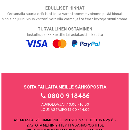
EDULLISET HINNAT
Ostamalla suuria eriä tuotteita varastoomme voimme pitää hinnat
alhaisina juuri Sinua varten! Voit olla varma, että teet löytöjä sivuillamme.
TURVALLINEN OSTAMINEN
laskulla, pankkikortilla tai asiakastilin kautta
SOITA TAI LAITA MEILLE SÄHKÖPOSTIA
0800 9 18486
AUKIOLOAJAT: 10.00 - 16.00
LOUNASTAUKO 13.00 - 14.00
ASIAKASPALVELUMME PUHELIMITSE ON SULJETTUNA 29.6.–
27.7. OTA MEIHIN YHTEYTTÄ SÄHKÖPOSTITSE