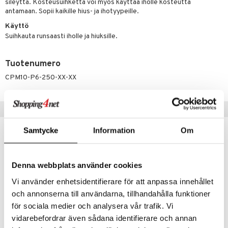
sileyttä. Kosteusuihketta voi myös käyttää iholle kosteutta
 verkkokaupasta
taloöljyt
antamaan. Sopii kaikille hius- ja ihotyypeille.
ta & Viikset
talovoiteet
he 3: Kosteutus
teudenhoito
likiilto
t
Käyttö
talovoiteet
distaminen
rinta ja naamiot
lipuna
matics Elixir
o
Suihkauta runsaasti iholle ja hiuksille.
rumit
distus
ltenrajausväri
yx
inkosuoja
Tuotenumero
mänympärysvoiteet
rumit
makarvat
nique Happy
aihetta Miehille
CPM10-P6-250-XX-XX
mien/Huulten Hoito
miväri
nique Happy For Men
nhoito
kkisiveltmit
kastus
Suositut tuotteet
kkivoide
teutus & Soujaus
Samtycke
Information
Om
-32%
tevoide
ranajo & Ihonpuhdistus
justusvoide
Denna webbplats använder cookies
kipuna
Vi använder enhetsidentifierare för att anpassa innehållet
teri
och annonserna till användarna, tillhandahålla funktioner
för sociala medier och analysera vår trafik. Vi
siväri
vidarebefordrar även sådana identifierare och annan
mänrajauskynät