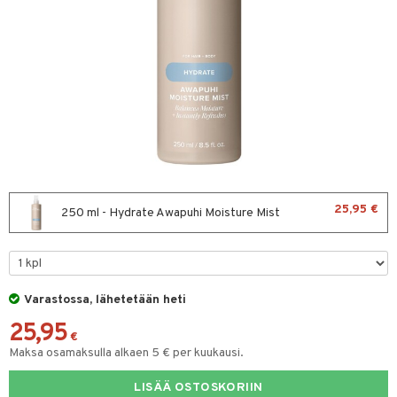
sväri
toaineet
isteita
ivashamppoo
ve-in hoitoaine
toilu
ssuihkeet
kölaitteet
25,95 €
250 ml - Hydrate Awapuhi Moisture Mist
arat
mpoot
lto & Antifrizz
ohoitoa
pösuojat
ito
Varastossa, lähetetään heti
heuttavat tuotteet
inkotuotteet
25,95
€
Maksa osamaksulla alkaen 5 € per kuukausi.
a & Geeli
koistuotteet
lakorut
iikka
eruskettavat tuotteet
vakorut
LISÄÄ OSTOSKORIIN
t Set
mit