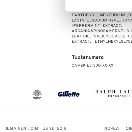
Puuteri
COCOATE , COCAMIDE MEA, 
Ripsiväri
PARFUM,
Silmänrajauskynät
PANTHENOL, MENTHOLUM ,DI
LACTATE , SODIUM HYALURONA
(PEPPERMINT) EXTRACT,
ARGANIA SPINOSA KERNEL OI
LEAF OIL , SALICYLIC ACID, 
EXTRACT, ETHYLHEXYLGLYC
Tuotenumero
CAM29-E3-300-XX-XX
ILMAINEN TOIMITUS YLI 50 €
NOPEAT TOI