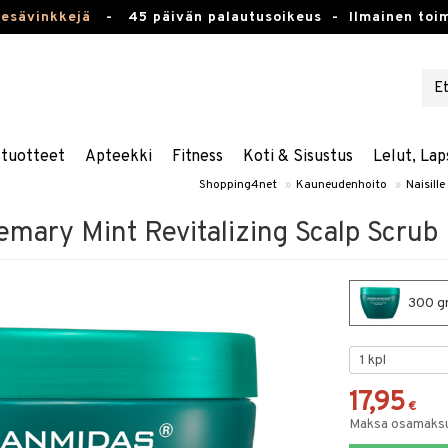
kesävinkkejä
-
45 päivän palautusoikeus -
Ilmainen toim
stuotteet
Apteekki
Fitness
Koti & Sisustus
Lelut, Lap
Shopping4net
»
Kauneudenhoito
»
Naisille
mary Mint Revitalizing Scalp Scrub
300 gr
17,95
€
Maksa osamaksul