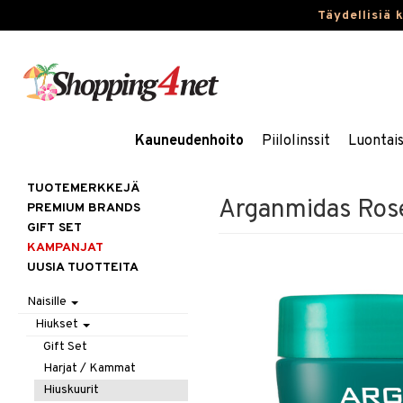
Täydellisiä 
Kauneudenhoito
Piilolinssit
Luontai
TUOTEMERKKEJÄ
Arganmidas Rose
PREMIUM BRANDS
GIFT SET
KAMPANJAT
UUSIA TUOTTEITA
Naisille
Hiukset
Gift Set
Harjat / Kammat
Hiuskuurit