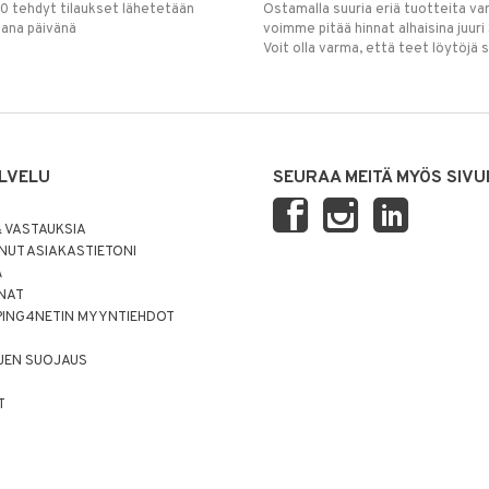
00 tehdyt tilaukset lähetetään
Ostamalla suuria eriä tuotteita 
mana päivänä
voimme pitää hinnat alhaisina juuri
Voit olla varma, että teet löytöjä 
LVELU
SEURAA MEITÄ MYÖS SIVU
 VASTAUKSIA
UT ASIAKASTIETONI
Ä
NNAT
PING4NETIN MYYNTIEHDOT
JEN SUOJAUS
T