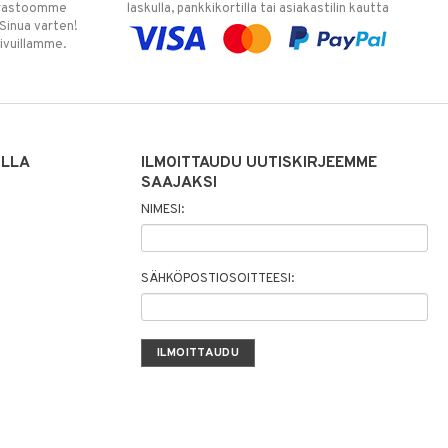
varastoomme
laskulla, pankkikortilla tai asiakastilin kautta
 Sinua varten!
sivuillamme.
ILLA
ILMOITTAUDU UUTISKIRJEEMME
SAAJAKSI
NIMESI:
SÄHKÖPOSTIOSOITTEESI: