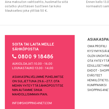
Aina maksuton vaihtoehto, huolimatta siitä
Ennen kello 13.
ostatko yksittäisen tuotteen tai koko
normaalisti sa
tilauksellesi joka ylittää 50 €.
ASIAKASPA
SOITA TAI LAITA MEILLE
OMA PROFIILI
SÄHKÖPOSTIA
KYSYMYKSIÄ &
0800 9 18486
OLEN UNOHTAN
OTA YHTEYTT
AUKIOLOAJAT: 10.00 - 16.00
EDULLISET HI
LOUNASTAUKO 13.00 - 14.00
EHDOT - SHOP
EVÄSTEET
ASIAKASPALVELUMME PUHELIMITSE
HENKILÖTIETO
ON SULJETTUNA 29.6.–27.7. OTA
KUMPPANIKSI
MEIHIN YHTEYTTÄ SÄHKÖPOSTITSE
NIIN AUTAMME SINUA
SHOPPING4NE
MAHDOLLISIMMAN PIAN.
INFO@SHOPPING4NET.COM