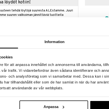
a löydöt kotiin!
isuuteen tehdä löytöjä suuresta ALEstamme. Juuri
mme suuren valikoiman jännittäviä tuotteita
a hinnoilla!
massa 31.8.2026 asti mutta ole nopea -
otteesi voivat päästä loppumaan!
i ale-löydöt »
Information
Arganmidas 
cookies
lizing Scalp Scrub puhdistaa hellävaraisesti
Mint Revitaliz
ikastettu rosmariinilla ja mintulla, jotka parantavat
ARGANMIDAS
Conditioner
e för att anpassa innehållet och annonserna till användarna, tillh
imuloivat hiusten kasvua. Jokainen senttimetri
16,95
vår trafik. Vi vidarebefordrar även sådana identifierare och anna
ntavasta käsittelystä jokaisella käyttökerralla,
€
 ja terveellisemmän hiustenhoitoratkaisun.
nnons- och analysföretag som vi samarbetar med. Dessa kan i sin
har tillhandahållit eller som de har samlat in när du har använt
ortsatt användande av vår webbplats.
hjaan ja hiero varovasti. Huuhtele huolellisesti.
n saavuttamiseksi.
Anpassa
, SODIUM LAURETH SULFATE, PEG-7 GLYCERYL