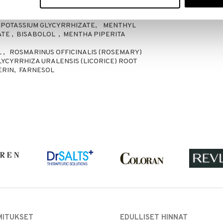
HYDRATED SILICA, PHENOXYETHANOL,
POTASSIUM GLYCYRRHIZATE, MENTHYL
TE , BISABOLOL , MENTHA PIPERITA
L , ROSMARINUS OFFICINALIS (ROSEMARY)
GLYCYRRHIZA URALENSIS (LICORICE) ROOT
ERIN, FARNESOL
MITUKSET
EDULLISET HINNAT