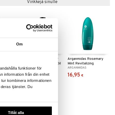
Vinkkejä sinulle
Om
Rosemary
Arganmidas Rosemary
Arganmidas Rosemary
ing
Mint Revitalizing Hair Oil
Mint Revitalizing
ARGANMIDAS
ARGANMIDAS
Shampoo
andahålla funktioner för
16,95
16,95
n information från din enhet
€
€
 tur kombinera informationen
 deras tjänster. Du
Tillåt alla