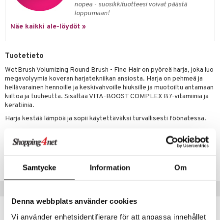
nopea - suosikkituotteesi voivat päästä
 verkkokaupasta
taloöljyt
ta & Viikset
talovoiteet
loppumaan!
he 3: Kosteutus
teudenhoito
likiilto
t
Näe kaikki ale-löydöt »
talovoiteet
distaminen
rinta ja naamiot
lipuna
matics Elixir
o
rumit
distus
ltenrajausväri
yx
inkosuoja
Tuotetieto
mänympärysvoiteet
rumit
makarvat
nique Happy
aihetta Miehille
WetBrush Volumizing Round Brush - Fine Hair on pyöreä harja, joka luo
megavolyymia koveran harjatekniikan ansiosta. Harja on pehmeä ja
mien/Huulten Hoito
miväri
nique Happy For Men
nhoito
hellävarainen hennoille ja keskivahvoille hiuksille ja muotoiltu antamaan
kiiltoa ja tuuheutta. Sisältää VITA-BOOST COMPLEX B7-vitamiinia ja
kkisiveltmit
kastus
keratiinia.
kkivoide
teutus & Soujaus
Harja kestää lämpöä ja sopii käytettäväksi turvallisesti föönatessa.
tevoide
ranajo & Ihonpuhdistus
Tuotenumero
justusvoide
CWB08-8K-1-XX-XX
kipuna
Samtycke
Information
Om
teri
Suositut tuotteet
Denna webbplats använder cookies
siväri
Vi använder enhetsidentifierare för att anpassa innehållet
mänrajauskynät