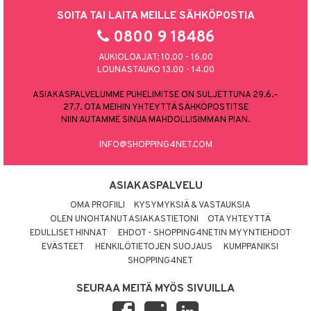
SOITA TAI LAITA MEILLE SÄHKÖPOSTIA
0800 9 18486
AUKIOLOAJAT: 10.00 - 16.00
LOUNASTAUKO 13.00 - 14.00
ASIAKASPALVELUMME PUHELIMITSE ON SULJETTUNA 29.6.–
27.7. OTA MEIHIN YHTEYTTÄ SÄHKÖPOSTITSE
NIIN AUTAMME SINUA MAHDOLLISIMMAN PIAN.
INFO@SHOPPING4NET.COM
ASIAKASPALVELU
OMA PROFIILI
KYSYMYKSIÄ & VASTAUKSIA
OLEN UNOHTANUT ASIAKASTIETONI
OTA YHTEYTTÄ
EDULLISET HINNAT
EHDOT - SHOPPING4NETIN MYYNTIEHDOT
EVÄSTEET
HENKILÖTIETOJEN SUOJAUS
KUMPPANIKSI
SHOPPING4NET
SEURAA MEITÄ MYÖS SIVUILLA