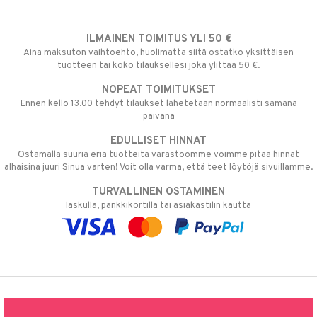
ILMAINEN TOIMITUS YLI 50 €
Aina maksuton vaihtoehto, huolimatta siitä ostatko yksittäisen
tuotteen tai koko tilauksellesi joka ylittää 50 €.
NOPEAT TOIMITUKSET
Ennen kello 13.00 tehdyt tilaukset lähetetään normaalisti samana
päivänä
EDULLISET HINNAT
Ostamalla suuria eriä tuotteita varastoomme voimme pitää hinnat
alhaisina juuri Sinua varten! Voit olla varma, että teet löytöjä sivuillamme.
TURVALLINEN OSTAMINEN
laskulla, pankkikortilla tai asiakastilin kautta