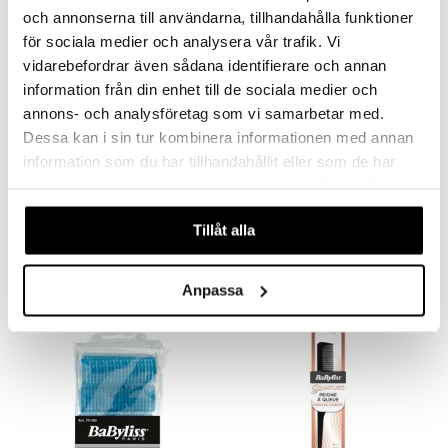
och annonserna till användarna, tillhandahålla funktioner
för sociala medier och analysera vår trafik. Vi
vidarebefordrar även sådana identifierare och annan
information från din enhet till de sociala medier och
annons- och analysföretag som vi samarbetar med.
Dessa kan i sin tur kombinera informationen med annan
Saatavana useana vaihtoehtona
information som du har tillhandahållit eller som de har
samlat in när du har använt deras tjänster. Du godkänner
WetBrush Original Detangler
7540 Round Brush
WETBRUSH
VADECO
våra cookies vid fortsatt användande av vår webbplats.
Tillåt alla
9,95
7,99
€
€
Anpassa