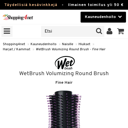
Täydellisiä kesävinkkejä
-
Ilmainen toimitus yli 50 €
Kauneudenhoito
ERKKEJÄ
Kauneudenhoito
M BRANDS
T
Piilolinssit
Shopping4net
»
Kauneudenhoito
»
Naisille
»
Hiukset
»
Harjat / Kammat
»
WetBrush Volumizing Round Brush - Fine Hair
JAT
Luontaistuotteet
UOTTEITA
Apteekki
WetBrush Volumizing Round Brush
Fitness
Fine Hair
t
Koti & Sisustus
t Set
Lelut, Lapsi & Vauva
rjat / Kammat
Tuotemerkkejä
skuurit
Kampanjat
stenlähtö