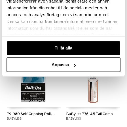
vidarebefordrar även sådana identifierare och annan
information från din enhet till de sociala medier och
Saatavana useana vaihtoehtona
annons- och analysföretag som vi samarbetar med.
WetBrush Original Detangler
7540 Round Brush
Dessa kan i sin tur kombinera informationen med annan
WETBRUSH
VADECO
information som du har tillhandahållit eller som de har
9,95
7,99
samlat in när du har använt deras tjänster. Du godkänner
€
€
våra cookies vid fortsatt användande av vår webbplats.
Tillåt alla
Anpassa
791980 Self Gripping Rollers
BaByliss 776145 Tail Comb
BABYLISS
BABYLISS