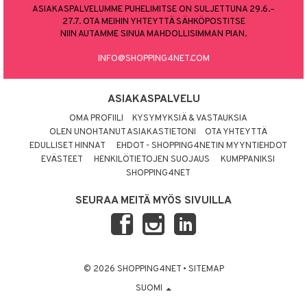
ASIAKASPALVELUMME PUHELIMITSE ON SULJETTUNA 29.6.–
27.7. OTA MEIHIN YHTEYTTÄ SÄHKÖPOSTITSE
NIIN AUTAMME SINUA MAHDOLLISIMMAN PIAN.
INFO@SHOPPING4NET.COM
ASIAKASPALVELU
OMA PROFIILI
KYSYMYKSIÄ & VASTAUKSIA
OLEN UNOHTANUT ASIAKASTIETONI
OTA YHTEYTTÄ
EDULLISET HINNAT
EHDOT - SHOPPING4NETIN MYYNTIEHDOT
EVÄSTEET
HENKILÖTIETOJEN SUOJAUS
KUMPPANIKSI
SHOPPING4NET
SEURAA MEITÄ MYÖS SIVUILLA
© 2026 SHOPPING4NET
•
SITEMAP
SUOMI