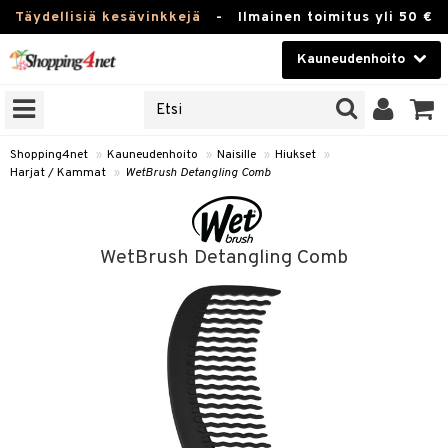
Täydellisiä kesävinkkejä
-
Ilmainen toimitus yli 50 €
Kauneudenhoito
ERKKEJÄ
Kauneudenhoito
M BRANDS
T
Piilolinssit
Shopping4net
»
Kauneudenhoito
»
Naisille
»
Hiukset
»
Harjat / Kammat
»
WetBrush Detangling Comb
JAT
Luontaistuotteet
UOTTEITA
Apteekki
WetBrush Detangling Comb
Fitness
t
Koti & Sisustus
t Set
Lelut, Lapsi & Vauva
rjat / Kammat
Tuotemerkkejä
skuurit
Kampanjat
stenlähtö