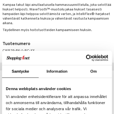
 verkkokaupasta
Kampaa takut läpi ainutlaatuisella hammassuunnittelulla, joka selvittää
taloöljyt
ta & Viikset
talovoiteet
he 3: Kosteutus
teudenhoito
likiilto
t
hiukset helposti. WaveTooth™-muotoilu jakaa hiukset tasaisesti
hampaiden läpi helppoa selvittämistä varten, ja IntelliFlex®-harjakset
talovoiteet
distaminen
rinta ja naamiot
lipuna
matics Elixir
o
vähentävät katkenneita hiuksia ja vähentävät rasitusta kampaamisen
aikana.
rumit
distus
ltenrajausväri
yx
inkosuoja
Täydellinen myös hoitotuotteiden kampaamiseen hiuksiin.
mänympärysvoiteet
rumit
makarvat
nique Happy
aihetta Miehille
mien/Huulten Hoito
miväri
Tuotenumero
nique Happy For Men
nhoito
CWB29-8K-1-BC-XX
kkisiveltmit
kastus
kkivoide
teutus & Soujaus
Suositut tuotteet
tevoide
ranajo & Ihonpuhdistus
Samtycke
Information
Om
justusvoide
kipuna
Denna webbplats använder cookies
teri
Vi använder enhetsidentifierare för att anpassa innehållet
och annonserna till användarna, tillhandahålla funktioner
siväri
för sociala medier och analysera vår trafik. Vi
mänrajauskynät