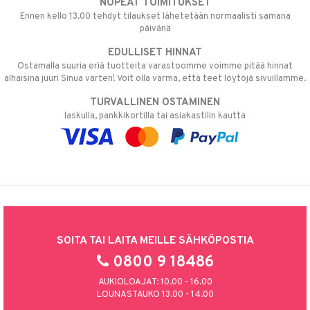
NOPEAT TOIMITUKSET
Ennen kello 13.00 tehdyt tilaukset lähetetään normaalisti samana
päivänä
EDULLISET HINNAT
Ostamalla suuria eriä tuotteita varastoomme voimme pitää hinnat
alhaisina juuri Sinua varten! Voit olla varma, että teet löytöjä sivuillamme.
TURVALLINEN OSTAMINEN
laskulla, pankkikortilla tai asiakastilin kautta
SOITA TAI LAITA MEILLE SÄHKÖPOSTIA
0800 9 18486
AUKIOLOAJAT: 10.00 - 16.00
LOUNASTAUKO 13.00 - 14.00