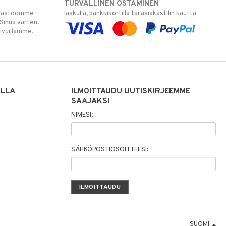
TURVALLINEN OSTAMINEN
varastoomme
laskulla, pankkikortilla tai asiakastilin kautta
 Sinua varten!
sivuillamme.
ILLA
ILMOITTAUDU UUTISKIRJEEMME
SAAJAKSI
NIMESI:
SÄHKÖPOSTIOSOITTEESI:
SUOMI