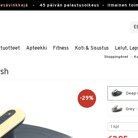
kesävinkkejä
-
45 päivän palautusoikeus -
Ilmainen toim
stuotteet
Apteekki
Fitness
Koti & Sisustus
Lelut, Lap
Shopping4net
»
Ka
ush
Deep O
-29%
Grey -