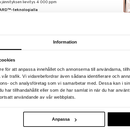
a jännityksen lievitys 4 000 ppm
ARD™-teknologialla
inal, Pulse sisältää
patentoitua FLEXGUARD™-
s liikkuu
360 astetta
. Tämä estää harjaa
BaByliss 7761
ossa hiukset voisivat katketa. Se
mukautuu
Comb
n
, mikä vähentää jännitystä, selvittää takut
BABYLISS
a.
4,94
Information
€
a pulsseilla päänahan hierontaan
itys kahdella voimakkuudella
cookies
 harjasten joustavuudella
e för att anpassa innehållet och annonserna till användarna, tillh
sten katkeamisen minimointi
vår trafik. Vi vidarebefordrar även sådana identifierare och anna
nnons- och analysföretag som vi samarbetar med. Dessa kan i sin
voidaan käyttää märkiin tai kuiviin hiuksiin
har tillhandahållit eller som de har samlat in när du har använt
hiusharja – se on
ammattilaisväline hiusten ja
ä teknologian ja hoidon
vahvemmille, terveemmille
ortsatt användande av vår webbplats.
Anpassa
 terveempään, vahvempaan ja kiiltävämpään