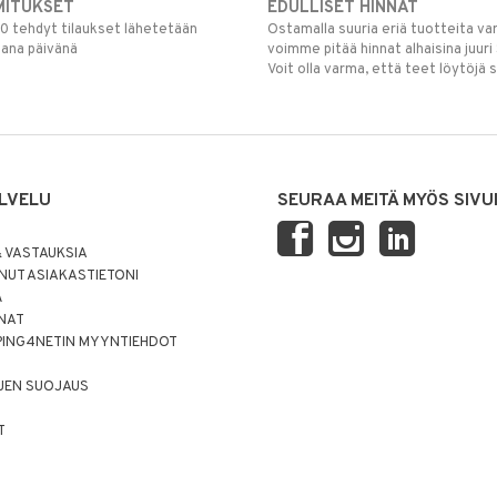
MITUKSET
EDULLISET HINNAT
00 tehdyt tilaukset lähetetään
Ostamalla suuria eriä tuotteita 
mana päivänä
voimme pitää hinnat alhaisina juuri
Voit olla varma, että teet löytöjä 
LVELU
SEURAA MEITÄ MYÖS SIVU
 VASTAUKSIA
UT ASIAKASTIETONI
Ä
NNAT
PING4NETIN MYYNTIEHDOT
JEN SUOJAUS
T