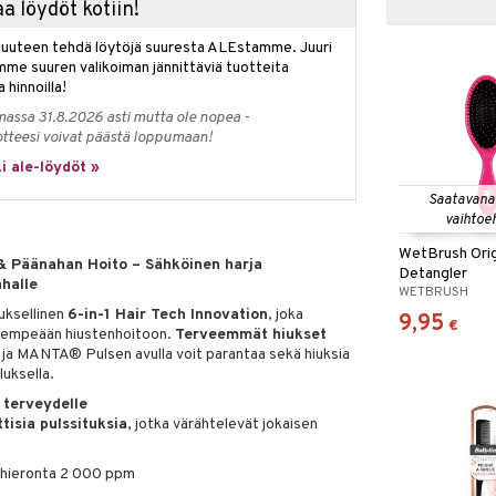
a löydöt kotiin!
isuuteen tehdä löytöjä suuresta ALEstamme. Juuri
mme suuren valikoiman jännittäviä tuotteita
a hinnoilla!
massa 31.8.2026 asti mutta ole nopea -
otteesi voivat päästä loppumaan!
i ale-löydöt »
Saatavana
vaihtoe
WetBrush Orig
 Päänahan Hoito – Sähköinen harja
Detangler
ahalle
WETBRUSH
uksellinen
6-in-1 Hair Tech Innovation
, joka
9,95
€
 lempeään hiustenhoitoon.
Terveemmät hiukset
, ja MANTA® Pulsen avulla voit parantaa sekä hiuksia
luksella.
 terveydelle
isia pulssituksia
, jotka värähtelevät jokaisen
hieronta 2 000 ppm