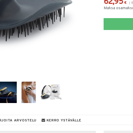
62,95
€
(
Maksa osamaksul
RJOITA ARVOSTELU
KERRO YSTÄVÄLLE