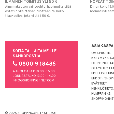
ILMAINEN TOIMITUS YLI 50 €
NOPEAT TOI
Aina maksuton vaihtoehto, huolimatta siitä
Ennen kello 13.
ostatko yksittäisen tuotteen tai koko
normaalisti sa
tilauksellesi joka ylittää 50 €.
ASIAKASPA
SOITA TAI LAITA MEILLE
OMA PROFIILI
SÄHKÖPOSTIA
KYSYMYKSIÄ &
0800 9 18486
OLEN UNOHTAN
OTA YHTEYTT
AUKIOLOAJAT: 10.00 - 16.00
EDULLISET HI
LOUNASTAUKO 13.00 - 14.00
EHDOT - SHOP
INFO@SHOPPING4NET.COM
EVÄSTEET
HENKILÖTIETO
KUMPPANIKSI
SHOPPING4NE
© 2026 SHOPPING4NET
•
SITEMAP