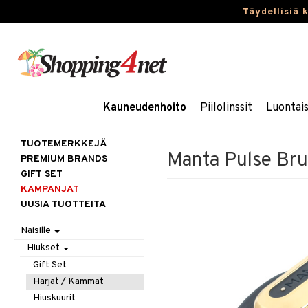
Täydellisiä 
Kauneudenhoito
Piilolinssit
Luontai
TUOTEMERKKEJÄ
Manta Pulse Br
PREMIUM BRANDS
GIFT SET
KAMPANJAT
UUSIA TUOTTEITA
Naisille
Hiukset
Gift Set
Harjat / Kammat
Hiuskuurit