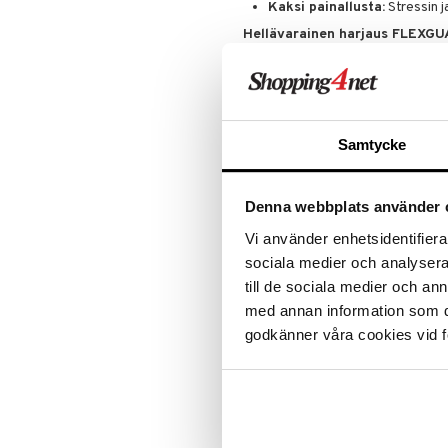
Puuteri
Kaksi painallusta:
Stressin j
Ripsiväri
Hellävarainen harjaus FLEXGU
Silmänrajauskynät
Aivan kuten palkittu MANTA® Orig
teknologiaa
, jossa jokainen harja
saavuttamasta jännityspistettä, j
kämmenen ja päänahan mukaa
hellävaraisesti ja minimoi kulumist
Samtycke
MANTA® Pulsen edut:
Sähköinen harja magneettisill
Rentoutus ja jännityksen liev
Denna webbplats använder 
FLEXGUARD™-teknologia 360°
Vi använder enhetsidentifierar
Hellävarainen selvitys ja hiu
sociala medier och analysera 
till de sociala medier och a
Sopii kaikille hiustyypeille ja 
med annan information som du 
MANTA® Pulse
on enemmän kuin 
päänahan hoitoon
, joka yhdistä
godkänner våra cookies vid f
ja kiiltävämmille hiuksille
.
Käyttö
Näin käytät MANTA® Pulsea –