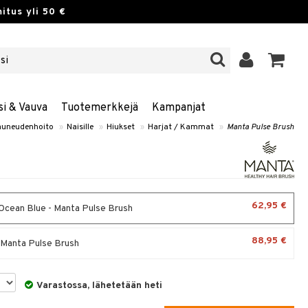
itus yli 50 €
si & Vauva
Tuotemerkkejä
Kampanjat
uneudenhoito
»
Naisille
»
Hiukset
»
Harjat / Kammat
»
Manta Pulse Brush
62,95 €
cean Blue - Manta Pulse Brush
88,95 €
 Manta Pulse Brush
Varastossa, lähetetään heti