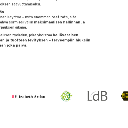
loksen saavuttamiseksi.
ön
 ennen käyttöä – mitä enemmän teet tätä, sitä
ahva sormiesi väliin
maksimaalisen hallinnan ja
jauksen aikana.
ellisen työkalun, joka yhdistää
hellävaraisen
an ja tuotteen levityksen
–
terveempiin hiuksiin
an joka päivä
.