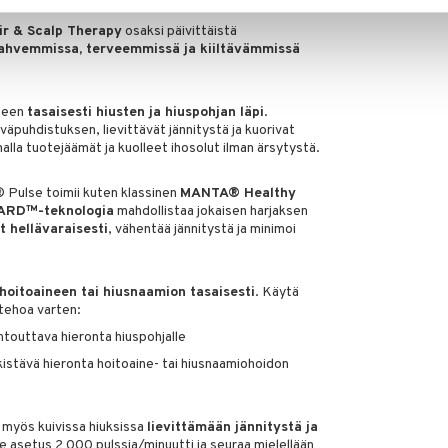
r & Scalp Therapy
osaksi päivittäistä
ahvemmissa, terveemmissä ja kiiltävämmissä
iseen
tasaisesti hiusten ja hiuspohjan läpi
.
äpuhdistuksen, lievittävät jännitystä ja kuorivat
alla tuotejäämät ja kuolleet ihosolut ilman ärsytystä.
 Pulse toimii kuten klassinen
MANTA® Healthy
ARD™-teknologia
mahdollistaa jokaisen harjaksen
t hellävaraisesti
, vähentää jännitystä ja minimoi
 hoitoaineen tai hiusnaamion tasaisesti
. Käytä
ätehoa varten:
touttava hieronta hiuspohjalle
kistävä hieronta hoitoaine- tai hiusnaamiohoidon
myös kuivissa hiuksissa
lievittämään jännitystä ja
tse asetus 2 000 pulssia/minuutti ja seuraa mielellään