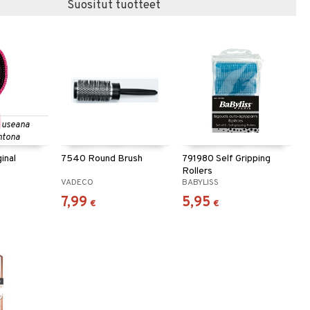
Suositut tuotteet
 useana
htona
inal
7540 Round Brush
791980 Self Gripping
Rollers
VADECO
BABYLISS
7,99
5,95
€
€