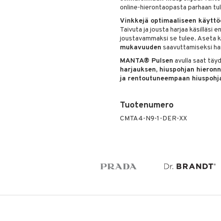
online-hierontaopasta parhaan tu
Vinkkejä optimaaliseen käyttö
Taivuta ja jousta harjaa käsilläsi
joustavammaksi se tulee. Aseta k
mukavuuden
saavuttamiseksi har
MANTA® Pulsen
avulla saat täyd
harjauksen, hiuspohjan hieronn
ja rentoutuneempaan hiuspohja
Tuotenumero
CMTA4-N9-1-DER-XX