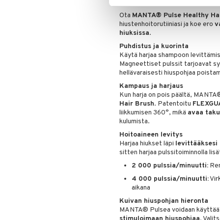
hiukseen
Ota
MANTA® Pulse Healthy Hai
hiustenhoitorutiiniasi ja koe ero
v
hiuksissa
.
Puhdistus ja kuorinta
Käytä harjaa shampoon levittäm
Magneettiset pulssit tarjoavat syv
hellävaraisesti hiuspohjaa poistam
Kampaus ja harjaus
Kun harja on pois päältä, MANTA®
Hair Brush
. Patentoitu
FLEXGU
liikkumisen 360°, mikä
avaa taku
kulumista.
Hoitoaineen levitys
Harjaa hiukset läpi
levittääksesi
sitten harjaa pulssitoiminnolla lis
2 000 pulssia/minuutti:
Ren
4 000 pulssia/minuutti:
Vir
aikana
Kuivan hiuspohjan hieronta
MANTA® Pulsea voidaan käyttää 
stimuloimaan hiuspohjaa
. Vali