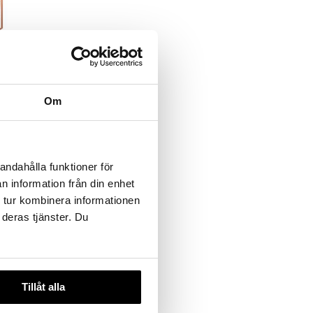
45 Tail
Om
andahålla funktioner för
n information från din enhet
 tur kombinera informationen
 deras tjänster. Du
Tillåt alla