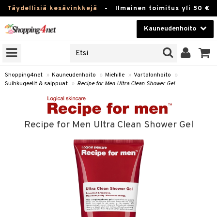
Täydellisiä kesävinkkejä
-
Ilmainen toimitus yli 50 €
Kauneudenhoito
ERKKEJÄ
Kauneudenhoito
M BRANDS
T
Piilolinssit
Shopping4net
»
Kauneudenhoito
»
Miehille
»
Vartalonhoito
»
Suihkugeelit & saippuat
»
Recipe for Men Ultra Clean Shower Gel
JAT
Luontaistuotteet
UOTTEITA
Apteekki
Recipe for Men Ultra Clean Shower Gel
Fitness
t
Koti & Sisustus
t Set
ito
t
Lelut, Lapsi & Vauva
jat / Kammat
inkotuotteet
stenlähtö
ito
Tuotemerkkejä
skuurit
koistuotteet
sväri
lakorut
inkotuotteet
iikka
mit
Kampanjat
stenlähtö
eruskettavat tuotteet
toaineet
vakorut
koistuotteet
t Set
er shave balm
mit
onhoito