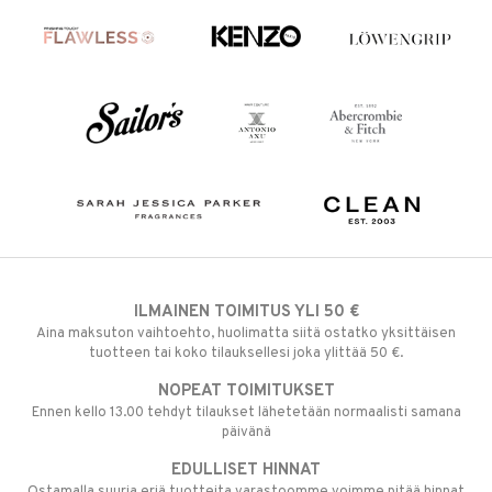
ILMAINEN TOIMITUS YLI 50 €
Aina maksuton vaihtoehto, huolimatta siitä ostatko yksittäisen
tuotteen tai koko tilauksellesi joka ylittää 50 €.
NOPEAT TOIMITUKSET
Ennen kello 13.00 tehdyt tilaukset lähetetään normaalisti samana
päivänä
EDULLISET HINNAT
Ostamalla suuria eriä tuotteita varastoomme voimme pitää hinnat