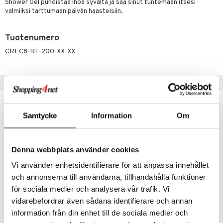
teutus & Soujaus
Shower Gel puhdistaa ihoa syvältä ja saa sinut tuntemaan itsesi
valmiiksi tarttumaan päivän haasteisiin.
tevoide
ranajo & Ihonpuhdistus
justusvoide
Tuotenumero
kipuna
CREC8-RF-200-XX-XX
teri
Vinkkejä sinulle
siväri
mänrajauskynät
Samtycke
Information
Om
Denna webbplats använder cookies
Vi använder enhetsidentifierare för att anpassa innehållet
och annonserna till användarna, tillhandahålla funktioner
för sociala medier och analysera vår trafik. Vi
vidarebefordrar även sådana identifierare och annan
Recipe for Men Alcohol Free Deodorant Stick
Recipe For Men Ultra Sensitive Facial Cleanser
information från din enhet till de sociala medier och
RECIPE FOR MEN
RECIPE FOR MEN