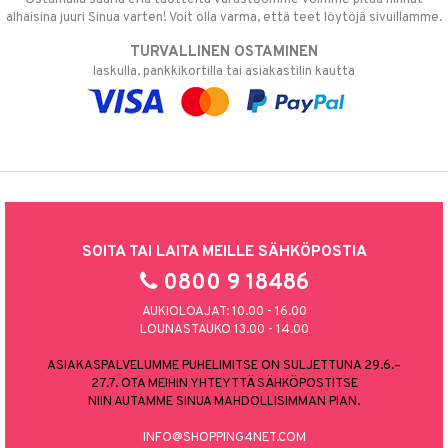
alhaisina juuri Sinua varten! Voit olla varma, että teet löytöjä sivuillamme.
TURVALLINEN OSTAMINEN
laskulla, pankkikortilla tai asiakastilin kautta
SOITA TAI LAITA MEILLE SÄHKÖPOSTIA
0800 9 18486
AUKIOLOAJAT: 10.00 - 16.00
LOUNASTAUKO 13.00 - 14.00
ASIAKASPALVELUMME PUHELIMITSE ON SULJETTUNA 29.6.–
27.7. OTA MEIHIN YHTEYTTÄ SÄHKÖPOSTITSE
NIIN AUTAMME SINUA MAHDOLLISIMMAN PIAN.
INFO@SHOPPING4NET.COM