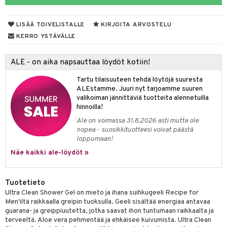
taloöljyt
linssit
LISÄÄ TOIVELISTALLE
KIRJOITA ARVOSTELU
talovoiteet
UE
KERRO YSTÄVÄLLE
e
spalvelu
ALE - on aika napsauttaa löydöt kotiin!
 10
 System
ksiä & vastauksia
Tartu tilaisuuteen tehdä löytöjä suuresta
he 1: Puhdistus
ito
ALEstamme. Juuri nyt tarjoamme suuren
tuotetta
valikoiman jännittäviä tuotteita alennetuilla
he 2: Kirkastus
ien- ja Vartalonhoito
hinnoilla!
 verkkokaupasta
he 3: Kosteutus
Ale on voimassa 31.8.2026 asti mutta ole
teudenhoito
likiilto
t
nopea - suosikkituotteesi voivat päästä
rinta ja naamiot
lipuna
loppumaan!
matics Elixir
o
Näe kaikki ale-löydöt »
distus
ltenrajausväri
yx
inkosuoja
rumit
makarvat
nique Happy
aihetta Miehille
Tuotetieto
mien/Huulten Hoito
miväri
nique Happy For Men
nhoito
Ultra Clean Shower Gel on mieto ja ihana suihkugeeli Recipe for
Men'iltä raikkaalla greipin tuoksulla. Geeli sisältää energiaa antavaa
kkisiveltmit
kastus
guarana- ja greippiuutetta, jotka saavat ihon tuntumaan raikkaalta ja
terveeltä. Aloe vera pehmentää ja ehkäisee kuivumista. Ultra Clean
kkivoide