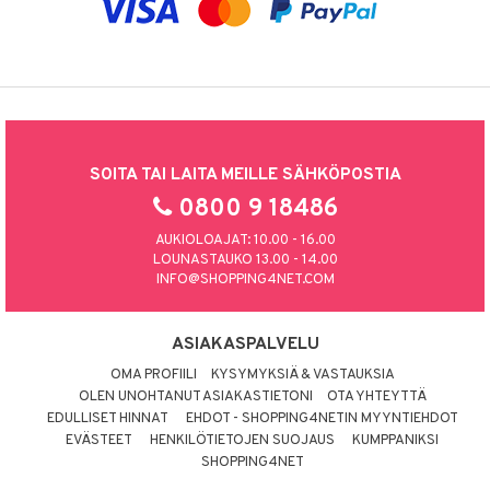
SOITA TAI LAITA MEILLE SÄHKÖPOSTIA
0800 9 18486
AUKIOLOAJAT: 10.00 - 16.00
LOUNASTAUKO 13.00 - 14.00
INFO@SHOPPING4NET.COM
ASIAKASPALVELU
OMA PROFIILI
KYSYMYKSIÄ & VASTAUKSIA
OLEN UNOHTANUT ASIAKASTIETONI
OTA YHTEYTTÄ
EDULLISET HINNAT
EHDOT - SHOPPING4NETIN MYYNTIEHDOT
EVÄSTEET
HENKILÖTIETOJEN SUOJAUS
KUMPPANIKSI
SHOPPING4NET