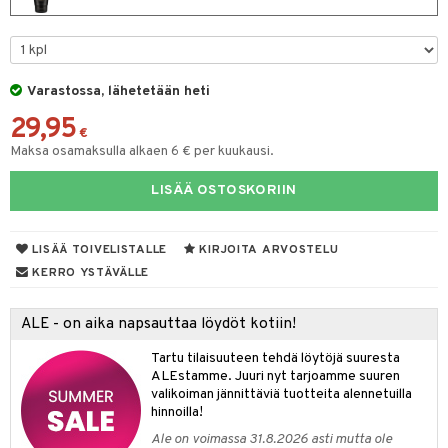
taloöljyt
linssit
talovoiteet
UE
Varastossa, lähetetään heti
e
spalvelu
29,95
€
 10
 System
ksiä & vastauksia
Maksa osamaksulla alkaen 6 € per kuukausi.
he 1: Puhdistus
ito
tuotetta
LISÄÄ OSTOSKORIIN
he 2: Kirkastus
ien- ja Vartalonhoito
 verkkokaupasta
he 3: Kosteutus
teudenhoito
likiilto
t
LISÄÄ TOIVELISTALLE
KIRJOITA ARVOSTELU
rinta ja naamiot
KERRO YSTÄVÄLLE
lipuna
matics Elixir
o
distus
ltenrajausväri
yx
inkosuoja
ALE - on aika napsauttaa löydöt kotiin!
rumit
makarvat
nique Happy
aihetta Miehille
Tartu tilaisuuteen tehdä löytöjä suuresta
mien/Huulten Hoito
ALEstamme. Juuri nyt tarjoamme suuren
miväri
nique Happy For Men
nhoito
valikoiman jännittäviä tuotteita alennetuilla
kkisiveltmit
hinnoilla!
kastus
Ale on voimassa 31.8.2026 asti mutta ole
kkivoide