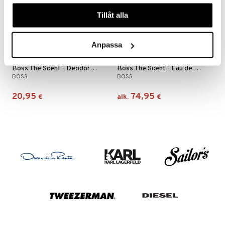
våra cookies vid fortsatt användande av vår webbplats.
Tillåt alla
Anpassa
Saatavana useana vaihtoehtona
Boss The Scent - Deodorant Stick
Boss The Scent - Eau de toilette (Edt) Spray
BOSS
BOSS
20,95
74,95
€
alk.
€