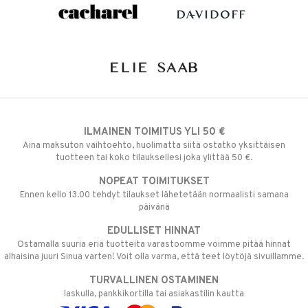
ILMAINEN TOIMITUS YLI 50 €
Aina maksuton vaihtoehto, huolimatta siitä ostatko yksittäisen
tuotteen tai koko tilauksellesi joka ylittää 50 €.
NOPEAT TOIMITUKSET
Ennen kello 13.00 tehdyt tilaukset lähetetään normaalisti samana
päivänä
EDULLISET HINNAT
Ostamalla suuria eriä tuotteita varastoomme voimme pitää hinnat
alhaisina juuri Sinua varten! Voit olla varma, että teet löytöjä sivuillamme.
TURVALLINEN OSTAMINEN
laskulla, pankkikortilla tai asiakastilin kautta