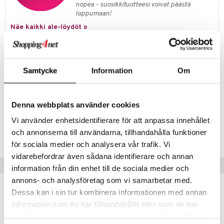
teutus & Soujaus
nopea - suosikkituotteesi voivat päästä
loppumaan!
tevoide
ranajo & Ihonpuhdistus
Näe kaikki ale-löydöt »
justusvoide
kipuna
Tuotetieto
Boss The Scent Shower Gel - Hugo Boss on hoitava suihkugeeli, joka
teri
Samtycke
Information
Om
ei kuivata ihoa, tuoksuen vastustamattomalle ja unohtumattomalle
siväri
sisältämiensä elegantein vivahtein inkivääriä, maninka-hedelmää,
laventelia ja nahkaa
mänrajauskynät
Denna webbplats använder cookies
Tuotenumero
Vi använder enhetsidentifierare för att anpassa innehållet
och annonserna till användarna, tillhandahålla funktioner
CBSSB-HB-150-XX-XX
för sociala medier och analysera vår trafik. Vi
vidarebefordrar även sådana identifierare och annan
Vinkkejä sinulle
information från din enhet till de sociala medier och
annons- och analysföretag som vi samarbetar med.
Dessa kan i sin tur kombinera informationen med annan
information som du har tillhandahållit eller som de har
samlat in när du har använt deras tjänster. Du godkänner