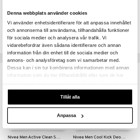
Linalyl Acetate, Pogostemon Cablin Oil, Citronellol
Denna webbplats använder cookies
Vi använder enhetsidentifierare för att anpassa innehållet
Tuotenumero
och annonserna till användarna, tillhandahålla funktioner
för sociala medier och analysera vår trafik. Vi
CNV92-NL-50-XX-XX
vidarebefordrar även sådana identifierare och annan
information från din enhet till de sociala medier och
Vinkkejä sinulle
annons- och analysföretag som vi samarbetar med.
Dessa kan i sin tur kombinera informationen med annan
information som du har tillhandahållit eller som de har
samlat in när du har använt deras tjänster. Du godkänner
våra cookies vid fortsatt användande av vår webbplats.
Tillåt alla
Anpassa
Nivea Men Active Clean Shower Gel - 3 in 1
Nivea Men Cool Kick Deodorant Spray