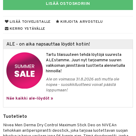
LISÄÄ OSTOSKORIIN
taloöljyt
linssit
talovoiteet
UE
LISÄÄ TOIVELISTALLE
KIRJOITA ARVOSTELU
KERRO YSTÄVÄLLE
e
spalvelu
 10
 System
ALE - on aika napsauttaa löydöt kotiin!
ksiä & vastauksia
he 1: Puhdistus
ito
Tartu tilaisuuteen tehdä löytöjä suuresta
tuotetta
ALEstamme. Juuri nyt tarjoamme suuren
he 2: Kirkastus
ien- ja Vartalonhoito
valikoiman jännittäviä tuotteita alennetuilla
 verkkokaupasta
hinnoilla!
he 3: Kosteutus
teudenhoito
likiilto
t
Ale on voimassa 31.8.2026 asti mutta ole
rinta ja naamiot
lipuna
matics Elixir
o
nopea - suosikkituotteesi voivat päästä
loppumaan!
distus
ltenrajausväri
yx
inkosuoja
Näe kaikki ale-löydöt »
rumit
makarvat
nique Happy
aihetta Miehille
mien/Huulten Hoito
miväri
nique Happy For Men
nhoito
Tuotetieto
kkisiveltmit
Nivea Men Derma Dry Control Maximum Stick Deo on NIVEAn
kastus
tehokkain antiperspirantti deostick, joka tarjoaa luotettavan suojan
kkivoide