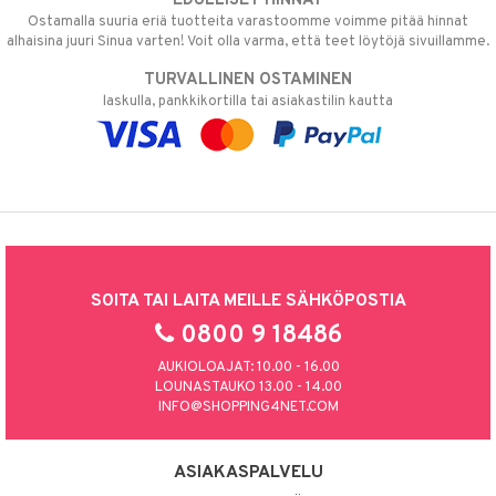
EDULLISET HINNAT
Ostamalla suuria eriä tuotteita varastoomme voimme pitää hinnat
alhaisina juuri Sinua varten! Voit olla varma, että teet löytöjä sivuillamme.
TURVALLINEN OSTAMINEN
laskulla, pankkikortilla tai asiakastilin kautta
SOITA TAI LAITA MEILLE SÄHKÖPOSTIA
0800 9 18486
AUKIOLOAJAT: 10.00 - 16.00
LOUNASTAUKO 13.00 - 14.00
INFO@SHOPPING4NET.COM
ASIAKASPALVELU