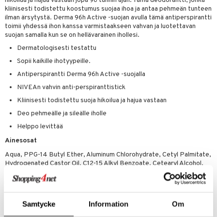
teutus & Soujaus
hikoilua ja hajua vastaan jopa 96 tunnin ajan. Tämä deodorantti, jonka
kliinisesti todistettu koostumus suojaa ihoa ja antaa pehmeän tunteen
tevoide
ranajo & Ihonpuhdistus
ilman ärsytystä. Derma 96h Active -suojan avulla tämä antiperspirantti
toimii yhdessä ihon kanssa varmistaakseen vahvan ja luotettavan
justusvoide
suojan samalla kun se on hellävarainen ihollesi.
Dermatologisesti testattu
kipuna
Sopii kaikille ihotyypeille.
teri
Antiperspirantti Derma 96h Active -suojalla
siväri
NIVEAn vahvin anti-perspiranttistick
mänrajauskynät
Kliinisesti todistettu suoja hikoilua ja hajua vastaan
Deo pehmeälle ja sileälle iholle
Helppo levittää
Ainesosat
Aqua, PPG-14 Butyl Ether, Aluminum Chlorohydrate, Cetyl Palmitate,
Hydrogenated Castor Oil, C12-15 Alkyl Benzoate, Cetearyl Alcohol,
Propylene Glycol, Palmitic Acid, Stearic Acid, Parfum, C20-40 Alkyl
Stearate, Oleth-20, Sodium Lactate, Glycerin, Magnesium Aluminum
Silicate, Sodium Ascorbyl Phosphate, Persea Gratissima Oil, Calcium
Chloride, Glycine, Steareth-2, Steareth-21, Myristic Acid, Arachidic
Samtycke
Information
Om
Acid, Oleic Acid, Lauric Acid, Pentaerythrityl Tetra-di-t-butyl
Hydroxyhydrocinnamate, BHT, Citrus Aurantium Peel Oil, Limonene,