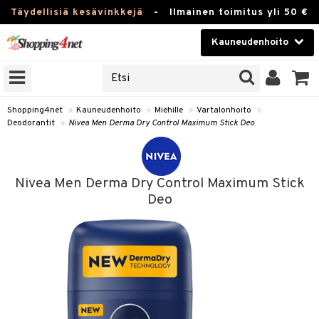
Täydellisiä kesävinkkejä
-
Ilmainen toimitus yli 50 €
Kauneudenhoito
ERKKEJÄ
Kauneudenhoito
M BRANDS
T
Piilolinssit
Shopping4net
»
Kauneudenhoito
»
Miehille
»
Vartalonhoito
»
Deodorantit
»
Nivea Men Derma Dry Control Maximum Stick Deo
JAT
Luontaistuotteet
UOTTEITA
Apteekki
Nivea Men Derma Dry Control Maximum Stick
Fitness
Deo
t
Koti & Sisustus
t Set
ito
t
Lelut, Lapsi & Vauva
jat / Kammat
inkotuotteet
stenlähtö
ito
Tuotemerkkejä
skuurit
koistuotteet
sväri
lakorut
inkotuotteet
iikka
mit
Kampanjat
stenlähtö
eruskettavat tuotteet
toaineet
vakorut
koistuotteet
t Set
er shave balm
mit
onhoito