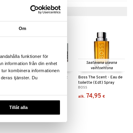
Vinkkejä sinulle
Om
andahålla funktioner för
 useana
Saatavana useana
n information från din enhet
htona
vaihtoehtona
 tur kombinera informationen
- Eau de
Boss Bottled - Giftset
Boss The Scent - Eau de
 deras tjänster. Du
 Spray
toilette (Edt) Spray
BOSS
BOSS
54,95
74,95
€
€
alk.
€
Tillåt alla