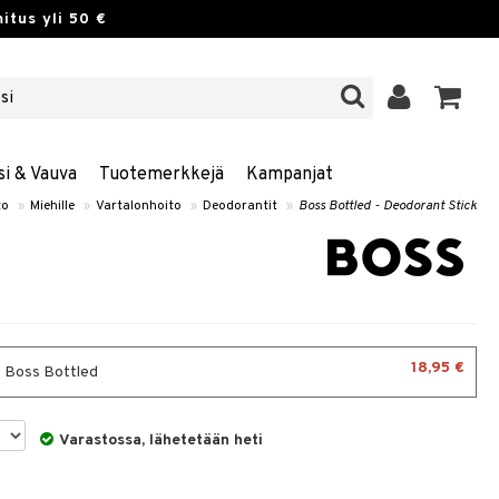
itus yli 50 €
si & Vauva
Tuotemerkkejä
Kampanjat
to
»
Miehille
»
Vartalonhoito
»
Deodorantit
»
Boss Bottled - Deodorant Stick
18,95 €
- Boss Bottled
Varastossa, lähetetään heti