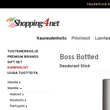
Täydellisiä 
Kauneudenhoito
Piilolinssit
Luontai
TUOTEMERKKEJÄ
Boss Bottled
PREMIUM BRANDS
GIFT SET
Deodorant Stick
KAMPANJAT
UUSIA TUOTTEITA
Naisille
Miehille
Hiukset
Ihonhoito
Gift Set
Hiukset
Korut
Harjat / Kammat
Aurinkotuotteet
Ihonhoito
Hiustenlähtö
Kosmetiikka
Hiuskuurit
Erikoistuotteet
Kaulakorut
Parfyymit
Hiusväri
Aurinkotuotteet