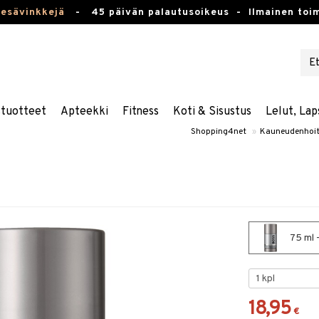
kesävinkkejä
-
45 päivän palautusoikeus -
Ilmainen toim
stuotteet
Apteekki
Fitness
Koti & Sisustus
Lelut, Lap
Shopping4net
»
Kauneudenhoi
75 ml 
18,95
€