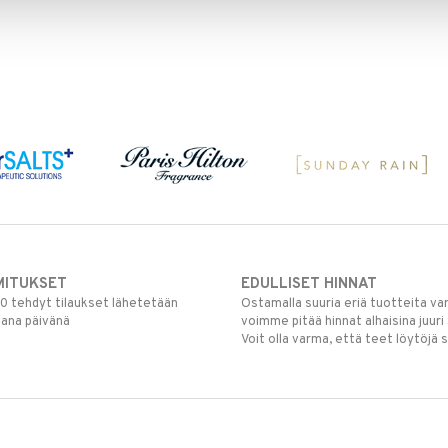
MITUKSET
EDULLISET HINNAT
00 tehdyt tilaukset lähetetään
Ostamalla suuria eriä tuotteita 
mana päivänä
voimme pitää hinnat alhaisina juuri
Voit olla varma, että teet löytöjä 