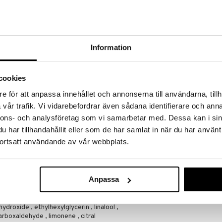
a löydöt kotiin!
isuuteen tehdä löytöjä suuresta ALEstamme. Juuri
mme suuren valikoiman jännittäviä tuotteita
Information
a hinnoilla!
massa 31.8.2026 asti mutta ole nopea -
otteesi voivat päästä loppumaan!
cookies
i ale-löydöt »
e för att anpassa innehållet och annonserna till användarna, tillh
Saatavana
vår trafik. Vi vidarebefordrar även sådana identifierare och anna
vaihtoe
nnons- och analysföretag som vi samarbetar med. Dessa kan i sin
Boss Bottled 
har tillhandahållit eller som de har samlat in när du har använt
on raikas ja sensuelli deodorantti, joka sopii hyvin
toilette (Edt)
ortsatt användande av vår webbplats.
BOSS
56,95
a, kaneli, samettikukka, mausteneilikka, setripuu,
alk.
ja oliivipuu
Anpassa
 butylene glycol , aqua/water , stearic acid , palmitic
droxide , ethylhexylglycerin , linalool ,
rboxaldehyde , limonene , citral