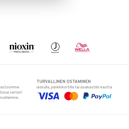
TURVALLINEN OSTAMINEN
varastoomme
laskulla, pankkikortilla tai asiakastilin kautta
 Sinua varten!
sivuillamme.