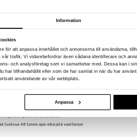
a löydöt kotiin!
isuuteen tehdä löytöjä suuresta ALEstamme. Juuri
mme suuren valikoiman jännittäviä tuotteita
Information
a hinnoilla!
massa 31.8.2026 asti mutta ole nopea -
otteesi voivat päästä loppumaan!
cookies
i ale-löydöt »
e för att anpassa innehållet och annonserna till användarna, tillh
Saatavana
vår trafik. Vi vidarebefordrar även sådana identifierare och anna
a
vaihtoe
nnons- och analysföretag som vi samarbetar med. Dessa kan i sin
Adidas After 
i itsevarmaksi ja trendikkääksi kaikissa
har tillhandahållit eller som de har samlat in när du har använt
Him - Shower 
itä tarvitset aktiiviseen päivään.
ortsatt användande av vår webbplats.
ADIDAS
, tai niin kauan kuin tuotteita riittää.
3,95
alk.
€
Anpassa
Body Spray sinulle, jonka elämään kuuluu
t sen jälkeen parasta raikastusta.
tuoksua 48 tunnin ajan eikä jätä vaatteisiin