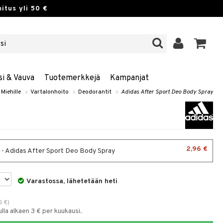
itus yli 50 €
si & Vauva
Tuotemerkkejä
Kampanjat
Miehille
»
Vartalonhoito
»
Deodorantit
»
Adidas After Sport Deo Body Spray
2,96 €
 - Adidas After Sport Deo Body Spray
Varastossa, lähetetään heti
5
€
)
la alkaen 3 € per kuukausi.