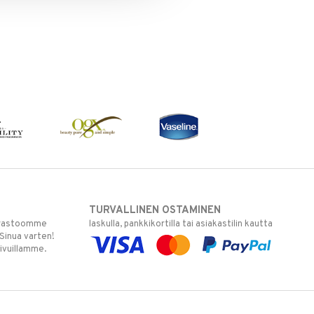
TURVALLINEN OSTAMINEN
varastoomme
laskulla, pankkikortilla tai asiakastilin kautta
 Sinua varten!
sivuillamme.