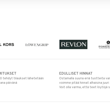
MITUKSET
EDULLISET HINNAT
00 tehdyt tilaukset lähetetään
Ostamalla suuria eriä tuotteita 
mana päivänä
voimme pitää hinnat alhaisina juuri
Voit olla varma, että teet löytöjä 