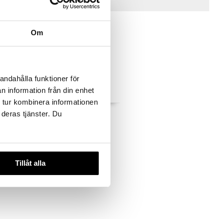
Vinkkejä sinulle
Om
andahålla funktioner för
 useana
n information från din enhet
htona
 tur kombinera informationen
Sport For
Adidas Ice Dive Edt
 deras tjänster. Du
Gel
ADIDAS
10,96
€
Tillåt alla