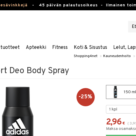
kesävinkkejä
-
45 päivän palautusoikeus -
Ilmainen toim
stuotteet
Apteekki
Fitness
Koti & Sisustus
Lelut, Lap
Shopping4net
»
Kauneudenhoito
»
ort Deo Body Spray
150 ml
-25%
2,96
€
(
3,9
Maksa osamaksul