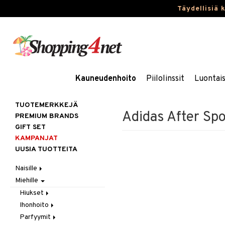
Täydellisiä 
Kauneudenhoito
Piilolinssit
Luontai
TUOTEMERKKEJÄ
Adidas After Sp
PREMIUM BRANDS
GIFT SET
KAMPANJAT
UUSIA TUOTTEITA
Naisille
Miehille
Hiukset
Ihonhoito
Gift Set
Hiukset
Korut
Harjat / Kammat
Aurinkotuotteet
Ihonhoito
Hiustenlähtö
Kosmetiikka
Hiuskuurit
Erikoistuotteet
Kaulakorut
Parfyymit
Hiusväri
Aurinkotuotteet