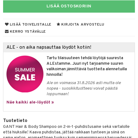
LISÄÄ OSTOSKORIIN
taloöljyt
linssit
talovoiteet
UE
LISÄÄ TOIVELISTALLE
KIRJOITA ARVOSTELU
e
KERRO YSTÄVÄLLE
spalvelu
 10
 System
ksiä & vastauksia
ALE - on aika napsauttaa löydöt kotiin!
he 1: Puhdistus
ito
tuotetta
Tartu tilaisuuteen tehdä löytöjä suuresta
he 2: Kirkastus
ien- ja Vartalonhoito
ALEstamme. Juuri nyt tarjoamme suuren
 verkkokaupasta
valikoiman jännittäviä tuotteita alennetuilla
he 3: Kosteutus
teudenhoito
likiilto
t
hinnoilla!
Ale on voimassa 31.8.2026 asti mutta ole
rinta ja naamiot
lipuna
matics Elixir
o
nopea - suosikkituotteesi voivat päästä
loppumaan!
distus
ltenrajausväri
yx
inkosuoja
Näe kaikki ale-löydöt »
rumit
makarvat
nique Happy
aihetta Miehille
mien/Huulten Hoito
miväri
nique Happy For Men
nhoito
Tuotetieto
kkisiveltmit
GANT Hair & Body Shampoo on 2-in-1-puhdistusaine sekä vartalolle
kastus
että hiuksille! Kaava puhdistaa, jättää raikkaan tunteen ja siinä on
kkivoide
sama ajaton, aromaattinen tuoksu kuin samannimisessä hajuvedessä: