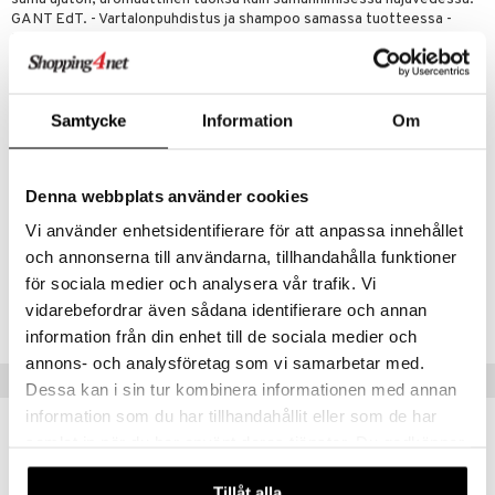
teutus & Soujaus
GANT EdT. - Vartalonpuhdistus ja shampoo samassa tuotteessa -
tevoide
ranajo & Ihonpuhdistus
Nuotteina ruusupippuri, muratti ja santelipuu - Antaa puhtaan ja
raikkaan tunteen - Miehille
justusvoide
Ainesosat
kipuna
Samtycke
Information
Om
AOUA/WATER/EAU, COCO-GLUCOSIDE, SODIUM COCO­ SULFATE,
GLYCERIN, GLYCERYL OLEATE, SODIUM CHLORIDE, CITRIC ACID,
teri
PANTHENOL, ALLANTOIN, HYDROGENATED PALM GLYCERIDES
CITRATE, GUAR HYDROXYPROPYL TRIMONIUM CHLORIDE,
siväri
Denna webbplats använder cookies
FRAGRANCE (PARFUM), TOCOPHEROL, SODIUM BENZOATE,
POTASSIUM SORBATE, HEXYL CINNAMAL
mänrajauskynät
Vi använder enhetsidentifierare för att anpassa innehållet
och annonserna till användarna, tillhandahålla funktioner
Tuotenumero
för sociala medier och analysera vår trafik. Vi
vidarebefordrar även sådana identifierare och annan
CGN03-GB-200-XX-XX
information från din enhet till de sociala medier och
annons- och analysföretag som vi samarbetar med.
Vinkkejä sinulle
Dessa kan i sin tur kombinera informationen med annan
information som du har tillhandahållit eller som de har
samlat in när du har använt deras tjänster. Du godkänner
våra cookies vid fortsatt användande av vår webbplats.
Tillåt alla