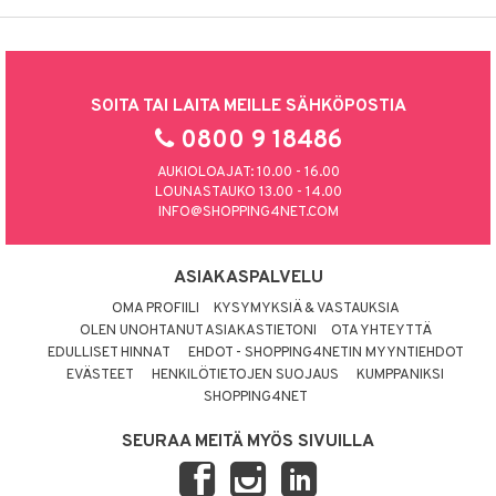
SOITA TAI LAITA MEILLE SÄHKÖPOSTIA
0800 9 18486
AUKIOLOAJAT: 10.00 - 16.00
LOUNASTAUKO 13.00 - 14.00
INFO@SHOPPING4NET.COM
ASIAKASPALVELU
OMA PROFIILI
KYSYMYKSIÄ & VASTAUKSIA
OLEN UNOHTANUT ASIAKASTIETONI
OTA YHTEYTTÄ
EDULLISET HINNAT
EHDOT - SHOPPING4NETIN MYYNTIEHDOT
EVÄSTEET
HENKILÖTIETOJEN SUOJAUS
KUMPPANIKSI
SHOPPING4NET
SEURAA MEITÄ MYÖS SIVUILLA