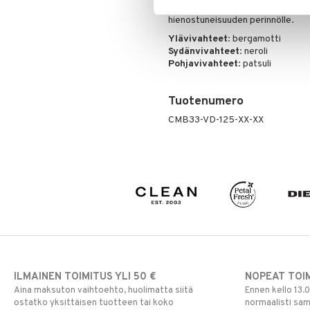
kruunaa mustaksi lakattu korkki va
hienostuneisuuden perinnölle.
Ylävivahteet
: bergamotti
Sydänvivahteet
: neroli
Pohjavivahteet
: patsuli
Tuotenumero
CMB33-VD-125-XX-XX
ILMAINEN TOIMITUS YLI 50 €
NOPEAT TOI
Aina maksuton vaihtoehto, huolimatta siitä
Ennen kello 13.
ostatko yksittäisen tuotteen tai koko
normaalisti sa