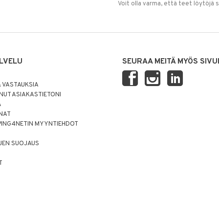
Voit olla varma, että teet löytöjä 
LVELU
SEURAA MEITÄ MYÖS SIVU
 VASTAUKSIA
UT ASIAKASTIETONI
Ä
NNAT
PING4NETIN MYYNTIEHDOT
JEN SUOJAUS
T