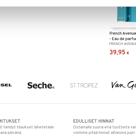
lkoisella tunnuksella – ylellinen kunnianosoitus talon
French Avenue
- Eau de parf
FRENCH AVENU
39,95
€
MITUKSET
EDULLISET HINNAT
00 tehdyt tilaukset lähetetään
Ostamalla suuria eriä tuotteita 
mana päivänä
voimme pitää hinnat alhaisina juuri