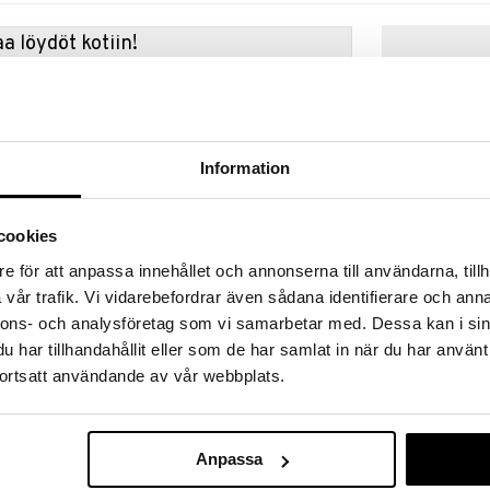
a löydöt kotiin!
isuuteen tehdä löytöjä suuresta ALEstamme. Juuri
mme suuren valikoiman jännittäviä tuotteita
a hinnoilla!
massa 31.8.2026 asti mutta ole nopea -
Information
otteesi voivat päästä loppumaan!
i ale-löydöt »
cookies
e för att anpassa innehållet och annonserna till användarna, tillh
French Avenue
vår trafik. Vi vidarebefordrar även sådana identifierare och anna
Effect - Extrai
FRENCH AVENU
nnons- och analysföretag som vi samarbetar med. Dessa kan i sin
parfum
31,95
har tillhandahållit eller som de har samlat in när du har använt
nen – Sitrus
€
ortsatt användande av vår webbplats.
in, Neroli Letters, on elinvoimaisuuden ja kukkaisen
 välimerellisen hengen.
lästämillä nerolikukkien sävyillä, kirkastuu raikkailla
aakkaan patsulin ja ambra pohjan kanssa.
Anpassa
a Montblancin ikonisesta mustepullosta ja sitä