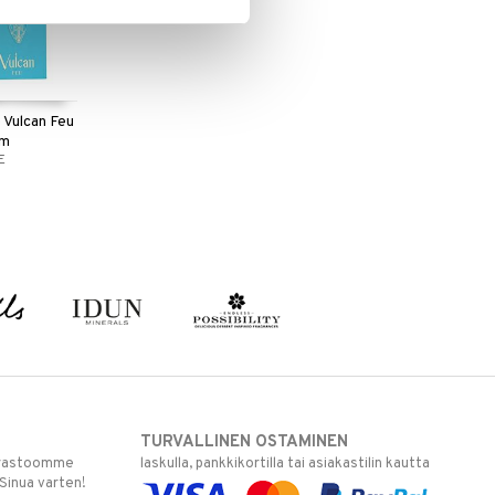
 Vulcan Feu
um
E
TURVALLINEN OSTAMINEN
varastoomme
laskulla, pankkikortilla tai asiakastilin kautta
 Sinua varten!