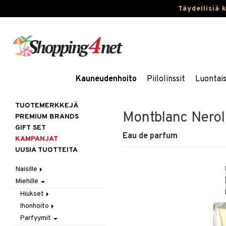
Täydellisiä 
Kauneudenhoito
Piilolinssit
Luontai
TUOTEMERKKEJÄ
Montblanc Neroli
PREMIUM BRANDS
GIFT SET
Eau de parfum
KAMPANJAT
UUSIA TUOTTEITA
Naisille
Miehille
Hiukset
Ihonhoito
Gift Set
Hiukset
Korut
Harjat / Kammat
Aurinkotuotteet
Ihonhoito
Hiustenlähtö
Kosmetiikka
Hiuskuurit
Erikoistuotteet
Kaulakorut
Parfyymit
Hiusväri
Aurinkotuotteet