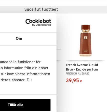
Suositut tuotteet
Om
Saatavana useana
vaihtoehtona
andahålla funktioner för
 After
Boss Bottled - Eau de
French Avenue Liquid
n information från din enhet
t de
toilette (Edt) Spray
Brun - Eau de parfum
E
BOSS
FRENCH AVENUE
 tur kombinera informationen
56,95
39,95
 deras tjänster. Du
alk.
€
€
Tillåt alla