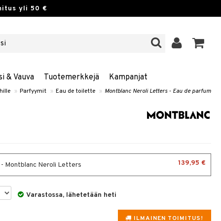
itus yli 50 €
si & Vauva
Tuotemerkkejä
Kampanjat
hille
»
Parfyymit
»
Eau de toilette
»
Montblanc Neroli Letters - Eau de parfum
139,95 €
 - Montblanc Neroli Letters
Varastossa, lähetetään heti
ILMAINEN TOIMITUS!