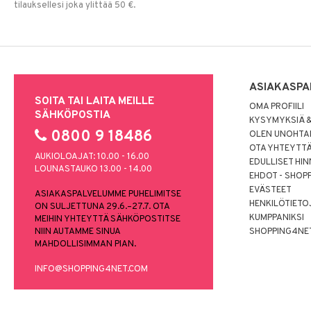
tilauksellesi joka ylittää 50 €.
ASIAKASPA
SOITA TAI LAITA MEILLE
OMA PROFIILI
SÄHKÖPOSTIA
KYSYMYKSIÄ &
0800 9 18486
OLEN UNOHTAN
OTA YHTEYTT
AUKIOLOAJAT: 10.00 - 16.00
EDULLISET HI
LOUNASTAUKO 13.00 - 14.00
EHDOT - SHOP
EVÄSTEET
ASIAKASPALVELUMME PUHELIMITSE
HENKILÖTIETO
ON SULJETTUNA 29.6.–27.7. OTA
KUMPPANIKSI
MEIHIN YHTEYTTÄ SÄHKÖPOSTITSE
NIIN AUTAMME SINUA
SHOPPING4NE
MAHDOLLISIMMAN PIAN.
INFO@SHOPPING4NET.COM