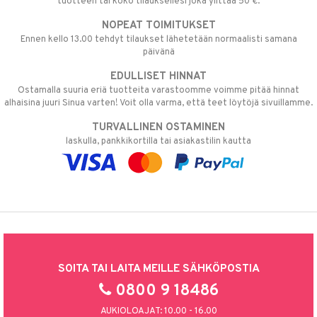
tuotteen tai koko tilauksellesi joka ylittää 50 €.
NOPEAT TOIMITUKSET
Ennen kello 13.00 tehdyt tilaukset lähetetään normaalisti samana
päivänä
EDULLISET HINNAT
Ostamalla suuria eriä tuotteita varastoomme voimme pitää hinnat
alhaisina juuri Sinua varten! Voit olla varma, että teet löytöjä sivuillamme.
TURVALLINEN OSTAMINEN
laskulla, pankkikortilla tai asiakastilin kautta
SOITA TAI LAITA MEILLE SÄHKÖPOSTIA
0800 9 18486
AUKIOLOAJAT: 10.00 - 16.00