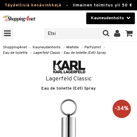
Täydellisiä kesävinkkejä
-
Ilmainen toimitus yli 50 €
Kauneudenhoito
ERKKEJÄ
Kauneudenhoito
M BRANDS
T
Piilolinssit
Shopping4net
»
Kauneudenhoito
»
Miehille
»
Parfyymit
»
Eau de toilette
»
Lagerfeld Classic - Eau de toilette (Edt) Spray
JAT
Luontaistuotteet
UOTTEITA
Apteekki
Lagerfeld Classic
Fitness
Eau de toilette (Edt) Spray
t
Koti & Sisustus
t Set
ito
t
Lelut, Lapsi & Vauva
-34%
jat / Kammat
inkotuotteet
stenlähtö
ito
Tuotemerkkejä
skuurit
koistuotteet
sväri
lakorut
inkotuotteet
iikka
mit
Kampanjat
stenlähtö
eruskettavat tuotteet
toaineet
vakorut
koistuotteet
t Set
er shave balm
mit