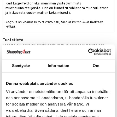
Karl Lagerfeld on yksi maailman ylistetyimmistä
teri
muotisuunnittelijoista. Hän on tunnettu rohkeasta muotoilustaan
ja jatkuvasta uusien mallien keksimisestä.
siväri
Tarjous on voimassa 15.8.2026 asti, tai niin kauan kuin tuotteita
mänrajauskynät
riittää.
Tuotetieto
Lagerfeld Classic tuli markkinoille 1978. Klassinen ja mausteinen
tuoksu, joka on sekoitus setripuuta, basilikaa ja myskiä.
Ensituoksu:
bergamotti, verbena ja basilika.
Sydäntuoksu:
setripuu, tammisammal, patsuli ja salvia
Samtycke
Information
Om
Pohjatuoksu:
opoponax, harmaa ambra ja myski
Tuotenumero
Denna webbplats använder cookies
CKLH-KL-50-XX-XX
Vi använder enhetsidentifierare för att anpassa innehållet
och annonserna till användarna, tillhandahålla funktioner
för sociala medier och analysera vår trafik. Vi
Asiakkaan mielipide tuotteesta
vidarebefordrar även sådana identifierare och annan
Miehekkäälle miehelle
Ihastuttavan mausteinen, metsäinen tuoksu, vahvalle miehelle.
information från din enhet till de sociala medier och