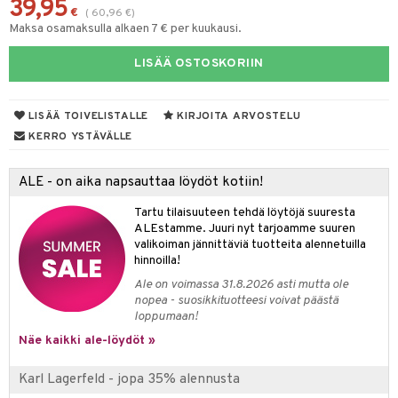
39,95
spalvelu
€
(
60,96
€
)
taloöljyt
 10
Maksa osamaksulla alkaen 7 € per kuukausi.
 System
ksiä & vastauksia
talovoiteet
he 1: Puhdistus
ito
LISÄÄ OSTOSKORIIN
tuotetta
he 2: Kirkastus
ien- ja Vartalonhoito
 verkkokaupasta
LISÄÄ TOIVELISTALLE
KIRJOITA ARVOSTELU
he 3: Kosteutus
teudenhoito
likiilto
t
KERRO YSTÄVÄLLE
rinta ja naamiot
lipuna
matics Elixir
o
ALE - on aika napsauttaa löydöt kotiin!
distus
ltenrajausväri
yx
inkosuoja
rumit
Tartu tilaisuuteen tehdä löytöjä suuresta
makarvat
nique Happy
aihetta Miehille
ALEstamme. Juuri nyt tarjoamme suuren
mien/Huulten Hoito
miväri
nique Happy For Men
valikoiman jännittäviä tuotteita alennetuilla
nhoito
hinnoilla!
kkisiveltmit
kastus
Ale on voimassa 31.8.2026 asti mutta ole
nopea - suosikkituotteesi voivat päästä
kkivoide
teutus & Soujaus
loppumaan!
tevoide
ranajo & Ihonpuhdistus
Näe kaikki ale-löydöt »
justusvoide
Karl Lagerfeld - jopa 35% alennusta
kipuna