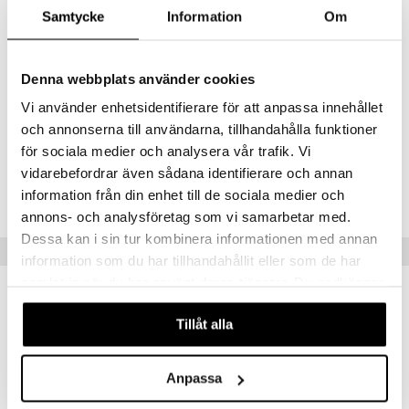
Karl Hamburg Alster avautuu elegantilla raikkaudella mintun ja
Samtycke
Information
Om
mandariinin voimin. Sydämessä kehittyvät pehmeät laventelin, salvian
ja freesian sävyt, jotka kohtaavat kontrastisen, aromisen pohjan,
jossa on pehmeää sammalta, valkoista puuta ja myskiä.
Denna webbplats använder cookies
Päätuoksu
: minttu, mandariini
Sydäntuoksu
: laventeli, salvia, freesia
Vi använder enhetsidentifierare för att anpassa innehållet
Pohjatuoksu
: sammal, valkoinen puu, myski
och annonserna till användarna, tillhandahålla funktioner
för sociala medier och analysera vår trafik. Vi
Tuotenumero
vidarebefordrar även sådana identifierare och annan
information från din enhet till de sociala medier och
CKLHZ-KL-60-XX-XX
annons- och analysföretag som vi samarbetar med.
Dessa kan i sin tur kombinera informationen med annan
Vinkkejä sinulle
information som du har tillhandahållit eller som de har
samlat in när du har använt deras tjänster. Du godkänner
-31%
-26%
våra cookies vid fortsatt användande av vår webbplats.
Tillåt alla
Anpassa