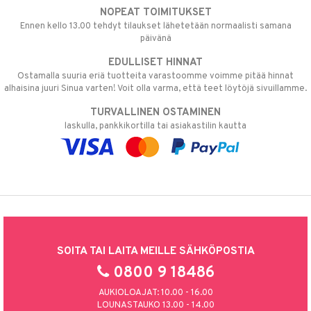
NOPEAT TOIMITUKSET
Ennen kello 13.00 tehdyt tilaukset lähetetään normaalisti samana
päivänä
EDULLISET HINNAT
Ostamalla suuria eriä tuotteita varastoomme voimme pitää hinnat
alhaisina juuri Sinua varten! Voit olla varma, että teet löytöjä sivuillamme.
TURVALLINEN OSTAMINEN
laskulla, pankkikortilla tai asiakastilin kautta
SOITA TAI LAITA MEILLE SÄHKÖPOSTIA
0800 9 18486
AUKIOLOAJAT: 10.00 - 16.00
LOUNASTAUKO 13.00 - 14.00