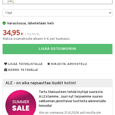
spalvelu
taloöljyt
 10
 System
ksiä & vastauksia
talovoiteet
he 1: Puhdistus
ito
tuotetta
Varastossa, lähetetään heti
he 2: Kirkastus
ien- ja Vartalonhoito
 verkkokaupasta
34,95
€
(
50,95
€
)
he 3: Kosteutus
teudenhoito
likiilto
t
Maksa osamaksulla alkaen 6 € per kuukausi.
rinta ja naamiot
lipuna
matics Elixir
o
LISÄÄ OSTOSKORIIN
distus
ltenrajausväri
yx
inkosuoja
rumit
makarvat
nique Happy
aihetta Miehille
LISÄÄ TOIVELISTALLE
KIRJOITA ARVOSTELU
mien/Huulten Hoito
KERRO YSTÄVÄLLE
miväri
nique Happy For Men
nhoito
kkisiveltmit
kastus
ALE - on aika napsauttaa löydöt kotiin!
kkivoide
teutus & Soujaus
Tartu tilaisuuteen tehdä löytöjä suuresta
ALEstamme. Juuri nyt tarjoamme suuren
tevoide
ranajo & Ihonpuhdistus
valikoiman jännittäviä tuotteita alennetuilla
justusvoide
hinnoilla!
Ale on voimassa 31.8.2026 asti mutta ole
kipuna