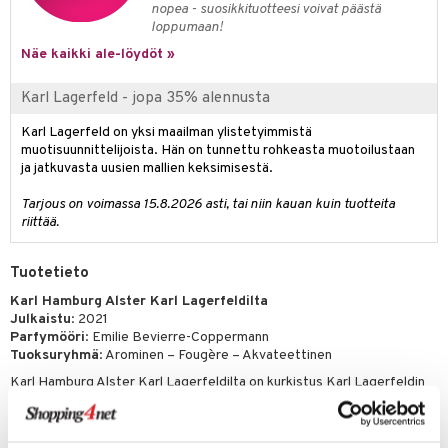
nopea - suosikkituotteesi voivat päästä
loppumaan!
teri
Näe kaikki ale-löydöt »
siväri
Karl Lagerfeld - jopa 35% alennusta
mänrajauskynät
Karl Lagerfeld on yksi maailman ylistetyimmistä
muotisuunnittelijoista. Hän on tunnettu rohkeasta muotoilustaan
ja jatkuvasta uusien mallien keksimisestä.
Tarjous on voimassa 15.8.2026 asti, tai niin kauan kuin tuotteita
riittää.
Tuotetieto
Karl Hamburg Alster Karl Lagerfeldilta
Julkaistu
: 2021
Parfymööri
: Emilie Bevierre-Coppermann
Tuoksuryhmä
: Arominen – Fougère – Akvateettinen
Karl Hamburg Alster Karl Lagerfeldilta on kurkistus Karl Lagerfeldin
elämään ja kunnianosoitus yhdelle hänen suosikkikaupungeistaan.
Tuoksu kuvaa pitkää kävelyä Alster- ja Elbe-jokien varrella, missä
kohtaa akvateettisen raikkauden tunteen.