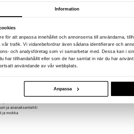
Information
a löydöt kotiin!
isuuteen tehdä löytöjä suuresta ALEstamme. Juuri
cookies
mme suuren valikoiman jännittäviä tuotteita
a hinnoilla!
e för att anpassa innehållet och annonserna till användarna, tillh
massa 31.8.2026 asti mutta ole nopea -
vår trafik. Vi vidarebefordrar även sådana identifierare och anna
otteesi voivat päästä loppumaan!
nnons- och analysföretag som vi samarbetar med. Dessa kan i sin
i ale-löydöt »
har tillhandahållit eller som de har samlat in när du har använt
ortsatt användande av vår webbplats.
Jimmy Choo M
nna 2014 ja se on moderni, raikas tuoksu yhdistäen
Deodorant Sti
italialaiseen käsityöhön. Kuten miesten kokoelmansa,
JIMMY CHOO
Anpassa
itä ja rock 'n rollia!
31,95
€
i ja mandariini
ium ja ananaksenlehti
i ja mokka