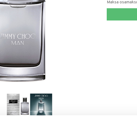
Maksa osamaksul
RJOITA ARVOSTELU
KERRO YSTÄVÄLLE