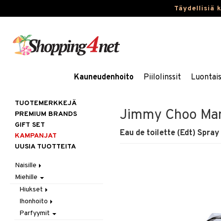
Täydellisiä 
Kauneudenhoito
Piilolinssit
Luontai
TUOTEMERKKEJÄ
Jimmy Choo Ma
PREMIUM BRANDS
GIFT SET
Eau de toilette (Edt) Spray
KAMPANJAT
UUSIA TUOTTEITA
Naisille
Miehille
Hiukset
Ihonhoito
Gift Set
Hiukset
Korut
Harjat / Kammat
Aurinkotuotteet
Ihonhoito
Hiustenlähtö
Kosmetiikka
Hiuskuurit
Erikoistuotteet
Kaulakorut
Parfyymit
Hiusväri
Aurinkotuotteet