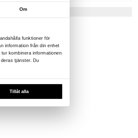
Om
Vinkkejä sinulle
andahålla funktioner för
n information från din enhet
 tur kombinera informationen
 deras tjänster. Du
an -
ck
Tillåt alla