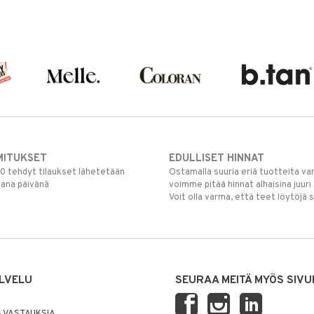
MITUKSET
EDULLISET HINNAT
00 tehdyt tilaukset lähetetään
Ostamalla suuria eriä tuotteita 
mana päivänä
voimme pitää hinnat alhaisina juuri
Voit olla varma, että teet löytöjä 
LVELU
SEURAA MEITÄ MYÖS SIVU
 VASTAUKSIA