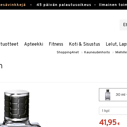
kesävinkkejä
-
45 päivän palautusoikeus -
Ilmainen toim
stuotteet
Apteekki
Fitness
Koti & Sisustus
Lelut, Lap
Shopping4net
»
Kauneudenhoito
»
Miehille
n
30 ml 
41,95
€