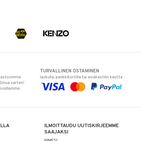
TURVALLINEN OSTAMINEN
varastoomme
laskulla, pankkikortilla tai asiakastilin kautta
 Sinua varten!
sivuillamme.
ILLA
ILMOITTAUDU UUTISKIRJEEMME
SAAJAKSI
NIMESI: