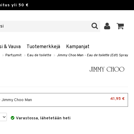
itus yli 50 €
si & Vauva
Tuotemerkkejä
Kampanjat
»
Parfyymit
»
Eau de toilette
»
Jimmy Choo Man - Eau de toilette (Edt) Spray
41,95 €
- Jimmy Choo Man
Varastossa, lähetetään heti