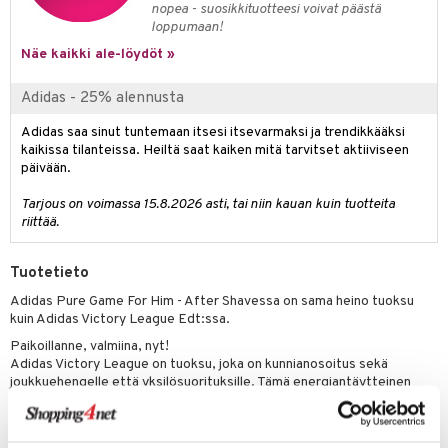
nopea - suosikkituotteesi voivat päästä
loppumaan!
teri
Näe kaikki ale-löydöt »
siväri
Adidas - 25% alennusta
mänrajauskynät
Adidas saa sinut tuntemaan itsesi itsevarmaksi ja trendikkääksi
kaikissa tilanteissa. Heiltä saat kaiken mitä tarvitset aktiiviseen
päivään.
Tarjous on voimassa 15.8.2026 asti, tai niin kauan kuin tuotteita
riittää.
Tuotetieto
Adidas Pure Game For Him - After Shavessa on sama heino tuoksu
kuin Adidas Victory League Edt:ssa.
Paikoillanne, valmiina, nyt!
Adidas Victory League on tuoksu, joka on kunnianosoitus sekä
joukkuehengelle että yksilösuorituksille. Tämä energiantäytteinen
tuoksu antaa fantastisen voitontunteen sitä iholle suihkutettaessa.
Tuoksu avautuu raikkain aromaattisin bergamotin, basilikan ja
vastaleikatun ruohon ensinuotein. Sydäntuoksu houkuttelee lämpimin,