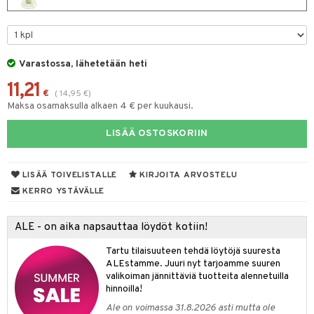
spalvelu
taloöljyt
 10
 System
ksiä & vastauksia
talovoiteet
he 1: Puhdistus
ito
tuotetta
Varastossa, lähetetään heti
he 2: Kirkastus
ien- ja Vartalonhoito
 verkkokaupasta
11,21
€
(
14,95
€
)
he 3: Kosteutus
teudenhoito
likiilto
t
Maksa osamaksulla alkaen 4 € per kuukausi.
rinta ja naamiot
lipuna
matics Elixir
o
LISÄÄ OSTOSKORIIN
distus
ltenrajausväri
yx
inkosuoja
rumit
makarvat
nique Happy
aihetta Miehille
LISÄÄ TOIVELISTALLE
KIRJOITA ARVOSTELU
mien/Huulten Hoito
KERRO YSTÄVÄLLE
miväri
nique Happy For Men
nhoito
kkisiveltmit
kastus
ALE - on aika napsauttaa löydöt kotiin!
kkivoide
teutus & Soujaus
Tartu tilaisuuteen tehdä löytöjä suuresta
ALEstamme. Juuri nyt tarjoamme suuren
tevoide
ranajo & Ihonpuhdistus
valikoiman jännittäviä tuotteita alennetuilla
justusvoide
hinnoilla!
Ale on voimassa 31.8.2026 asti mutta ole
kipuna