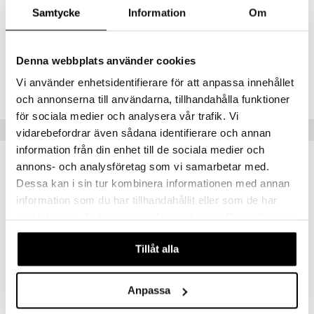
mausteisin ja hedelmäisin laventelin, päärynän ja kanelin nuotein. Tätä
Samtycke
Information
Om
yhdistelmää vahvistavat aistilliset ja miehekkäät setripuun, vaniljan ja
myskin pohjanuotit.
Denna webbplats använder cookies
Tuotenumero
Vi använder enhetsidentifierare för att anpassa innehållet
CAD36-A1-100-XX-XX
och annonserna till användarna, tillhandahålla funktioner
för sociala medier och analysera vår trafik. Vi
Vinkkejä sinulle
vidarebefordrar även sådana identifierare och annan
information från din enhet till de sociala medier och
annons- och analysföretag som vi samarbetar med.
Dessa kan i sin tur kombinera informationen med annan
information som du har tillhandahållit eller som de har
samlat in när du har använt deras tjänster. Du godkänner
våra cookies vid fortsatt användande av vår webbplats.
Tillåt alla
Anpassa
Adidas Ice Dive Edt
Adidas Ice Dive For Him - After Shave