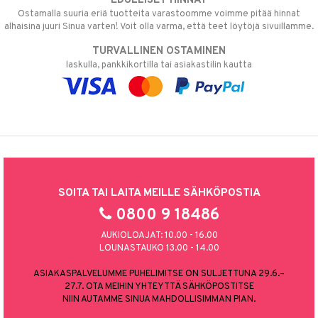
EDULLISET HINNAT
Ostamalla suuria eriä tuotteita varastoomme voimme pitää hinnat
alhaisina juuri Sinua varten! Voit olla varma, että teet löytöjä sivuillamme.
TURVALLINEN OSTAMINEN
laskulla, pankkikortilla tai asiakastilin kautta
SOITA TAI LAITA MEILLE SÄHKÖPOSTIA
0800 9 18486
AUKIOLOAJAT: 10.00 - 16.00
LOUNASTAUKO 13.00 - 14.00
ASIAKASPALVELUMME PUHELIMITSE ON SULJETTUNA 29.6.–
27.7. OTA MEIHIN YHTEYTTÄ SÄHKÖPOSTITSE
NIIN AUTAMME SINUA MAHDOLLISIMMAN PIAN.