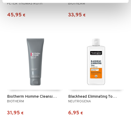
PETER THOMAS ROTH
BIOTHERM
45,95
33,95
€
€
Biotherm Homme Cleansing Gel - Normal Skin
Blackhead Eliminating Toner
BIOTHERM
NEUTROGENA
31,95
6,95
€
€