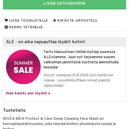
LISÄÄ OSTOSKORIIN
er shave lotion
taloöljyt
inkotuotteet
 de cologne
talovoiteet
dorantit
sasto
iikkalaukkuja
LISÄÄ TOIVELISTALLE
KIRJOITA ARVOSTELU
 de toilette
koistuotteet
KERRO YSTÄVÄLLE
sit
otteita
japakkaukset
eruskettavat tuotteet
ko
ALE - on aika napsauttaa löydöt kotiin!
vojen poisto
Tartu tilaisuuteen tehdä löytöjä suuresta
ien hoito
ALEstamme. Juuri nyt tarjoamme suuren
linssit
valikoiman jännittäviä tuotteita alennetuilla
hkugeelit & saippuat
hinnoilla!
UE
Ale on voimassa 31.8.2026 asti mutta ole
talovoiteet
e
nopea - suosikkituotteesi voivat päästä
spalvelu
loppumaan!
 10
 System
ksiä & vastauksia
Näe kaikki ale-löydöt »
he 1: Puhdistus
ito
tuotetta
he 2: Kirkastus
ien- ja Vartalonhoito
Tuotetieto
 verkkokaupasta
he 3: Kosteutus
teudenhoito
likiilto
t
NIVEA MEN Protect & Care Deep Cleaning Face Wash on
kasvojenpuhdistusaine, joka tarjoaa ihollesi ylivoimaista suojaa ja
rinta ja naamiot
lipuna
matics Elixir