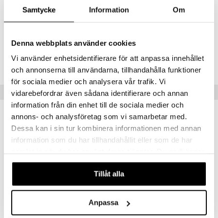
Methylparaben, Ethylparaben, Limonene, Linalool, Parfum, CI 42090
Samtycke
Information
Om
Denna webbplats använder cookies
Tuotenumero
Vi använder enhetsidentifierare för att anpassa innehållet
CNW45-NL-100-XX-XX
och annonserna till användarna, tillhandahålla funktioner
för sociala medier och analysera vår trafik. Vi
Suositut tuotteet
vidarebefordrar även sådana identifierare och annan
information från din enhet till de sociala medier och
annons- och analysföretag som vi samarbetar med.
Dessa kan i sin tur kombinera informationen med annan
information som du har tillhandahållit eller som de har
samlat in när du har använt deras tjänster. Du godkänner
våra cookies vid fortsatt användande av vår webbplats.
Tillåt alla
Anpassa
Anti Aging Cleansing Gel
Biotherm Homme Aquapower Cleanser