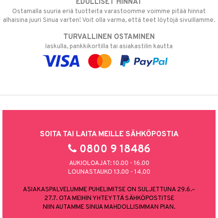
EDULLISET HINNAT
Ostamalla suuria eriä tuotteita varastoomme voimme pitää hinnat
alhaisina juuri Sinua varten! Voit olla varma, että teet löytöjä sivuillamme.
TURVALLINEN OSTAMINEN
laskulla, pankkikortilla tai asiakastilin kautta
SOITA TAI LAITA MEILLE SÄHKÖPOSTIA
0800 9 18486
AUKIOLOAJAT: 10.00 - 16.00
LOUNASTAUKO 13.00 - 14.00
ASIAKASPALVELUMME PUHELIMITSE ON SULJETTUNA 29.6.–
27.7. OTA MEIHIN YHTEYTTÄ SÄHKÖPOSTITSE
NIIN AUTAMME SINUA MAHDOLLISIMMAN PIAN.