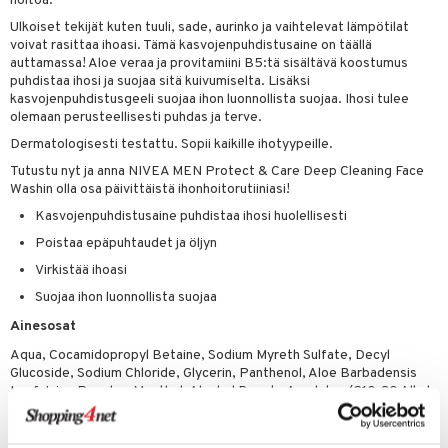
o
hoitoa.
Ulkoiset tekijät kuten tuuli, sade, aurinko ja vaihtelevat lämpötilat
distus
ltenrajausväri
yx
inkosuoja
voivat rasittaa ihoasi. Tämä kasvojenpuhdistusaine on täällä
auttamassa! Aloe veraa ja provitamiini B5:tä sisältävä koostumus
rumit
makarvat
nique Happy
aihetta Miehille
puhdistaa ihosi ja suojaa sitä kuivumiselta. Lisäksi
mien/Huulten Hoito
kasvojenpuhdistusgeeli suojaa ihon luonnollista suojaa. Ihosi tulee
miväri
nique Happy For Men
nhoito
olemaan perusteellisesti puhdas ja terve.
kkisiveltmit
kastus
Dermatologisesti testattu. Sopii kaikille ihotyypeille.
kkivoide
teutus & Soujaus
Tutustu nyt ja anna NIVEA MEN Protect & Care Deep Cleaning Face
Washin olla osa päivittäistä ihonhoitorutiiniasi!
tevoide
ranajo & Ihonpuhdistus
Kasvojenpuhdistusaine puhdistaa ihosi huolellisesti
justusvoide
Poistaa epäpuhtaudet ja öljyn
Virkistää ihoasi
kipuna
Suojaa ihon luonnollista suojaa
teri
Ainesosat
siväri
Aqua, Cocamidopropyl Betaine, Sodium Myreth Sulfate, Decyl
mänrajauskynät
Glucoside, Sodium Chloride, Glycerin, Panthenol, Aloe Barbadensis
Leaf Juice Powder, Menthol, Alcohol Denat., Acrylates/C10-30 Alkyl
Acrylate Crosspolymer, PEG-90 Glyceryl Isostearate, PEG-40
Hydrogenated Castor Oil, Sodium Hydroxide, Polyquaternium-10,
Laureth-2, Benzophenone-4, Sodium Sulfate, Phenoxyethanol,