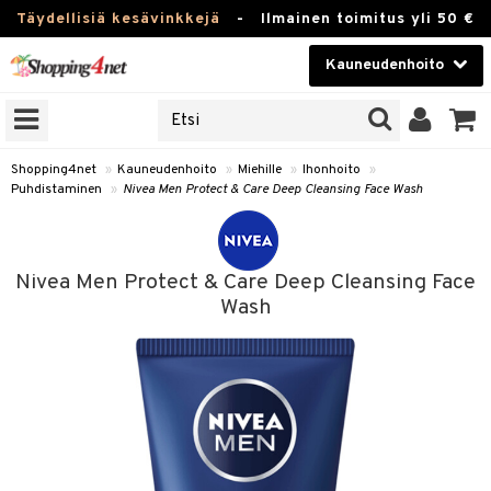
Täydellisiä kesävinkkejä
-
Ilmainen toimitus yli 50 €
Kauneudenhoito
ERKKEJÄ
Kauneudenhoito
M BRANDS
T
Piilolinssit
Shopping4net
»
Kauneudenhoito
»
Miehille
»
Ihonhoito
»
Puhdistaminen
»
Nivea Men Protect & Care Deep Cleansing Face Wash
JAT
Luontaistuotteet
UOTTEITA
Apteekki
Nivea Men Protect & Care Deep Cleansing Face
Fitness
Wash
t
Koti & Sisustus
t Set
ito
t
Lelut, Lapsi & Vauva
jat / Kammat
inkotuotteet
stenlähtö
ito
Tuotemerkkejä
skuurit
koistuotteet
sväri
lakorut
inkotuotteet
iikka
Kampanjat
stenlähtö
eruskettavat tuotteet
toaineet
vakorut
koistuotteet
t Set
mit