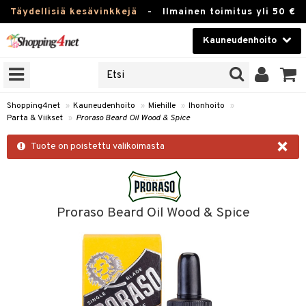
Täydellisiä kesävinkkejä
-
Ilmainen toimitus yli 50 €
Kauneudenhoito
ERKKEJÄ
Kauneudenhoito
M BRANDS
T
Piilolinssit
Shopping4net
»
Kauneudenhoito
»
Miehille
»
Ihonhoito
»
Parta & Viikset
»
Proraso Beard Oil Wood & Spice
JAT
Luontaistuotteet
×
UOTTEITA
Tuote on poistettu valikoimasta
Apteekki
Fitness
t
Koti & Sisustus
Proraso Beard Oil Wood & Spice
t Set
ito
t
Lelut, Lapsi & Vauva
jat / Kammat
inkotuotteet
stenlähtö
ito
Tuotemerkkejä
skuurit
koistuotteet
sväri
lakorut
inkotuotteet
iikka
Kampanjat
stenlähtö
eruskettavat tuotteet
toaineet
vakorut
koistuotteet
t Set
mit