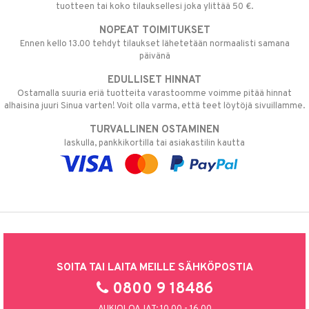
tuotteen tai koko tilauksellesi joka ylittää 50 €.
NOPEAT TOIMITUKSET
Ennen kello 13.00 tehdyt tilaukset lähetetään normaalisti samana
päivänä
EDULLISET HINNAT
Ostamalla suuria eriä tuotteita varastoomme voimme pitää hinnat
alhaisina juuri Sinua varten! Voit olla varma, että teet löytöjä sivuillamme.
TURVALLINEN OSTAMINEN
laskulla, pankkikortilla tai asiakastilin kautta
SOITA TAI LAITA MEILLE SÄHKÖPOSTIA
0800 9 18486
AUKIOLOAJAT: 10.00 - 16.00