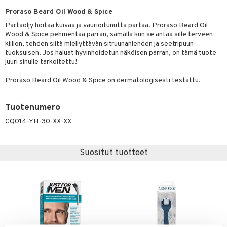
Proraso Beard Oil Wood & Spice
er shave lotion
taloöljyt
inkotuotteet
Partaöljy hoitaa kuivaa ja vaurioitunutta partaa. Proraso Beard Oil
 de cologne
talovoiteet
dorantit
sasto
iikkalaukkuja
Wood & Spice pehmentää parran, samalla kun se antaa sille terveen
kiillon, tehden siitä miellyttävän sitruunanlehden ja seetripuun
 de toilette
koistuotteet
sit
otteita
tuoksuisen. Jos haluat hyvinhoidetun näköisen parran, on tämä tuote
juuri sinulle tarkoitettu!
japakkaukset
eruskettavat tuotteet
ko
Proraso Beard Oil Wood & Spice on dermatologisesti testattu.
vojen poisto
ien hoito
linssit
Tuotenumero
hkugeelit & saippuat
UE
CQ014-YH-30-XX-XX
talovoiteet
e
spalvelu
Suositut tuotteet
 10
 System
ksiä & vastauksia
he 1: Puhdistus
ito
tuotetta
he 2: Kirkastus
ien- ja Vartalonhoito
 verkkokaupasta
he 3: Kosteutus
teudenhoito
likiilto
t
rinta ja naamiot
lipuna
matics Elixir