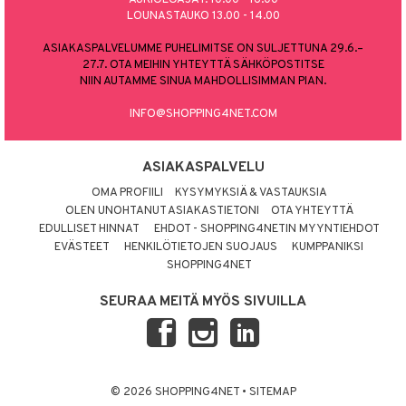
LOUNASTAUKO 13.00 - 14.00
ASIAKASPALVELUMME PUHELIMITSE ON SULJETTUNA 29.6.–
27.7. OTA MEIHIN YHTEYTTÄ SÄHKÖPOSTITSE
NIIN AUTAMME SINUA MAHDOLLISIMMAN PIAN.
INFO@SHOPPING4NET.COM
ASIAKASPALVELU
OMA PROFIILI
KYSYMYKSIÄ & VASTAUKSIA
OLEN UNOHTANUT ASIAKASTIETONI
OTA YHTEYTTÄ
EDULLISET HINNAT
EHDOT - SHOPPING4NETIN MYYNTIEHDOT
EVÄSTEET
HENKILÖTIETOJEN SUOJAUS
KUMPPANIKSI
SHOPPING4NET
SEURAA MEITÄ MYÖS SIVUILLA
© 2026 SHOPPING4NET
•
SITEMAP