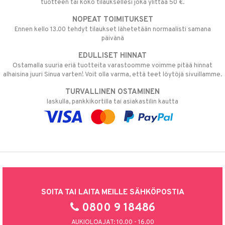
tuotteen tai koko tilauksellesi joka ylittää 50 €.
NOPEAT TOIMITUKSET
Ennen kello 13.00 tehdyt tilaukset lähetetään normaalisti samana
päivänä
EDULLISET HINNAT
Ostamalla suuria eriä tuotteita varastoomme voimme pitää hinnat
alhaisina juuri Sinua varten! Voit olla varma, että teet löytöjä sivuillamme.
TURVALLINEN OSTAMINEN
laskulla, pankkikortilla tai asiakastilin kautta
SOITA TAI LAITA MEILLE SÄHKÖPOSTIA
0800 9 18486
AUKIOLOAJAT: 10.00 - 16.00