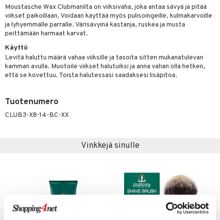
Moustasche Wax Clubmanilta on viiksivaha, joka antaa sävyä ja pitää
er shave lotion
taloöljyt
inkotuotteet
viikset paikoillaan. Voidaan käyttää myös pulisoingeille, kulmakarvoille
ja lyhyemmälle parralle. Värisävyinä kastanja, ruskea ja musta
 de cologne
talovoiteet
dorantit
sasto
iikkalaukkuja
peittämään harmaat karvat.
 de toilette
koistuotteet
sit
otteita
Käyttö
Levitä haluttu määrä vahaa viiksille ja tasoita sitten mukanatulevan
japakkaukset
eruskettavat tuotteet
ko
kamman avulla. Muotoile viikset halutuiksi ja anna vahan olla hetken,
että se kovettuu. Toista halutessasi saadaksesi lisäpitoa.
vojen poisto
ien hoito
linssit
Tuotenumero
hkugeelit & saippuat
CLUB3-X8-14-BC-XX
UE
talovoiteet
e
spalvelu
Vinkkejä sinulle
 10
 System
ksiä & vastauksia
he 1: Puhdistus
ito
tuotetta
he 2: Kirkastus
ien- ja Vartalonhoito
 verkkokaupasta
he 3: Kosteutus
teudenhoito
likiilto
t
rinta ja naamiot
lipuna
matics Elixir