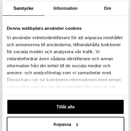
o
Samtycke
Information
Om
distus
ltenrajausväri
yx
inkosuoja
rumit
makarvat
nique Happy
aihetta Miehille
Denna webbplats använder cookies
mien/Huulten Hoito
miväri
nique Happy For Men
nhoito
Clubman Head Shave Gel
Clubman Shave Brush
CLUBMAN
CLUBMAN
Vi använder enhetsidentifierare för att anpassa innehållet
kkisiveltmit
kastus
och annonserna till användarna, tillhandahålla funktioner
2,95
9,95
€
€
kkivoide
teutus & Soujaus
för sociala medier och analysera vår trafik. Vi
vidarebefordrar även sådana identifierare och annan
tevoide
ranajo & Ihonpuhdistus
information från din enhet till de sociala medier och
justusvoide
annons- och analysföretag som vi samarbetar med.
kipuna
Dessa kan i sin tur kombinera informationen med annan
information som du har tillhandahållit eller som de har
teri
samlat in när du har använt deras tjänster. Du godkänner
siväri
våra cookies vid fortsatt användande av vår webbplats.
Tillåt alla
mänrajauskynät
Anpassa
Clubman Shave Lather