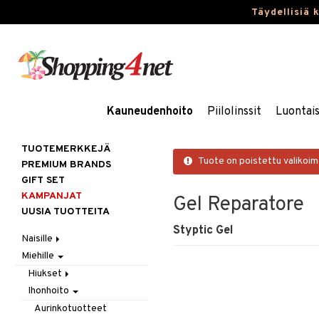
Täydellisiä 
Kauneudenhoito
Piilolinssit
Luontai
TUOTEMERKKEJÄ
Tuote on poistettu valikoi
PREMIUM BRANDS
GIFT SET
KAMPANJAT
Gel Reparatore
UUSIA TUOTTEITA
Styptic Gel
Naisille
Miehille
Hiukset
Ihonhoito
Gift Set
Hiukset
Korut
Harjat / Kammat
Aurinkotuotteet
Ihonhoito
Hiustenlähtö
Kosmetiikka
Hiuskuurit
Erikoistuotteet
Kaulakorut
Hiusväri
Aurinkotuotteet