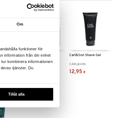
Om
andahålla funktioner för
e Butter
Gillette Skinguard
Carl&Son Shave Gel
n information från din enhet
Sensitive Blades
 tur kombinera informationen
GILLETTE
CARL&SON
 deras tjänster. Du
16,95
12,95
€
€
Tillåt alla