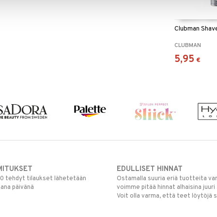
Clubman Shav
CLUBMAN
5,95
€
MITUKSET
EDULLISET HINNAT
00 tehdyt tilaukset lähetetään
Ostamalla suuria eriä tuotteita 
mana päivänä
voimme pitää hinnat alhaisina juuri
Voit olla varma, että teet löytöjä 