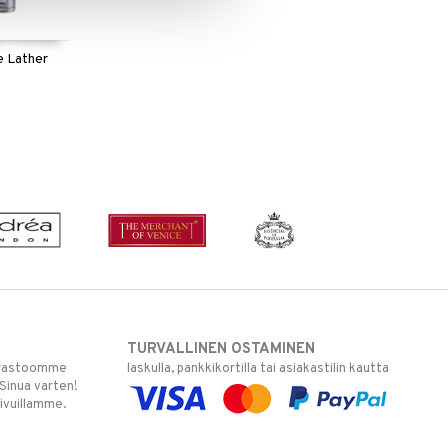
e Lather
TURVALLINEN OSTAMINEN
varastoomme
laskulla, pankkikortilla tai asiakastilin kautta
 Sinua varten!
sivuillamme.