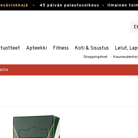
kesävinkkejä
-
45 päivän palautusoikeus -
Ilmainen toim
stuotteet
Apteekki
Fitness
Koti & Sisustus
Lelut, Lap
Shopping4net
»
Kauneudenhoi
masta