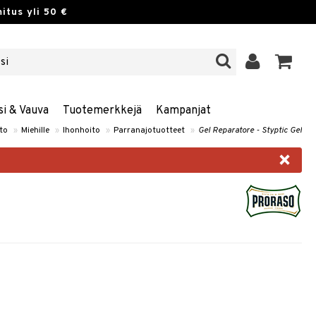
itus yli 50 €
si & Vauva
Tuotemerkkejä
Kampanjat
to
»
Miehille
»
Ihonhoito
»
Parranajotuotteet
»
Gel Reparatore - Styptic Gel
×