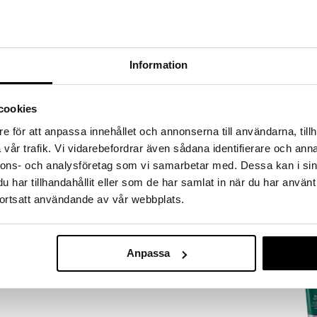
ja tuhoava antiseptinen geeli Prorasolta, joka
umat eivät vuoda verta ja sulkeutuvat. Sen
i sitä kantaa mukana.
Information
cookies
e för att anpassa innehållet och annonserna till användarna, tillh
el ja levitä. Anna vaikuttaa muutaman minuutin ajan
Clubman Shav
vår trafik. Vi vidarebefordrar även sådana identifierare och anna
llä.
nnons- och analysföretag som vi samarbetar med. Dessa kan i sin
CLUBMAN
har tillhandahållit eller som de har samlat in när du har använt
4,95
€
ortsatt användande av vår webbplats.
Anpassa